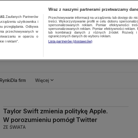
Wraz z naszymi partnerami przetwarzamy dane
161
Zaufanych Partnerów
Przechowywanie informacji na urządzeniu lub dostęp do nich.
treści. Wykorzystywanie profili w celu doboru spersonalizo
ządzeniu użytkownika i
spersonalizowanych reklam. Pomiar efektywności treś
bu przeglądania. Odbywa
spersonalizowanych reklam. Pomiar efektywności reklam. 
ania przechowywanych w
lub kombinacji danych z różnych źródeł. Rozwój i 
ograniczonych danych do wyboru reklam.
zetwarzaniu w oparciu o
ie i reklam”.
Lista partnerów (dostawców)
Rynki
Dla firm
Więcej
Taylor Swift zmienia politykę Apple.
W porozumieniu pomógł Twitter
ZE ŚWIATA