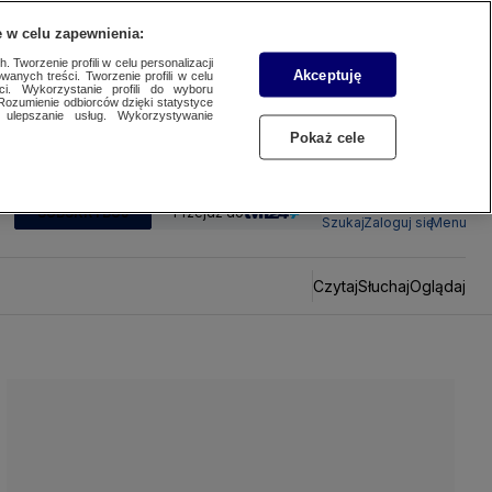
 w celu zapewnienia:
 Tworzenie profili w celu personalizacji
Akceptuję
wanych treści. Tworzenie profili w celu
ci. Wykorzystanie profili do wyboru
Rozumienie odbiorców dzięki statystyce
ulepszanie usług. Wykorzystywanie
Pokaż cele
SUBSKRYBUJ
Przejdź do
Szukaj
Zaloguj się
Menu
Czytaj
Słuchaj
Oglądaj