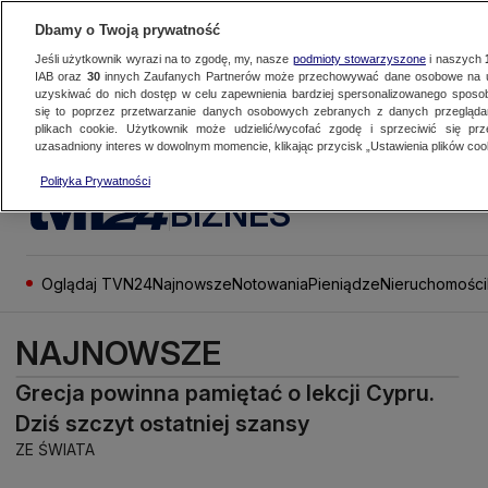
Dbamy o Twoją prywatność
Jeśli użytkownik wyrazi na to zgodę, my, nasze
podmioty stowarzyszone
i naszych
IAB oraz
30
innych Zaufanych Partnerów może przechowywać dane osobowe na ur
uzyskiwać do nich dostęp w celu zapewnienia bardziej spersonalizowanego sposo
się to poprzez przetwarzanie danych osobowych zebranych z danych przegląd
plikach cookie. Użytkownik może udzielić/wycofać zgodę i sprzeciwić się pr
uzasadniony interes w dowolnym momencie, klikając przycisk „Ustawienia plików cook
Polityka Prywatności
BIZNES
Oglądaj TVN24
Najnowsze
Notowania
Pieniądze
Nieruchomości
NAJNOWSZE
Grecja powinna pamiętać o lekcji Cypru.
Dziś szczyt ostatniej szansy
ZE ŚWIATA