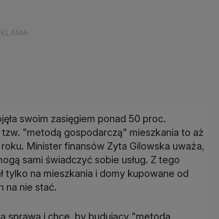
jęła swoim zasięgiem ponad 50 proc.
zw. "metodą gospodarczą" mieszkania to aż
m roku. Minister finansów Zyta Gilowska uważa,
 mogą sami świadczyć sobie usług. Z tego
ł tylko na mieszkania i domy kupowane od
 na nie stać.
tą sprawą i chce, by budujący "metodą