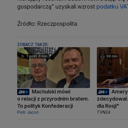
gospodarczą" uzyskali wzrost
podatku VA
Źródło: Rzeczpospolita
ZOBACZ TAKŻE:
1 godz 6 min
38 min
Machulski mówi
Amery
o relacji z przyrodnim bratem.
zdecydował.
To polityk Konfederacji
dla Rosji"
Piotr Jacoń
TVN24