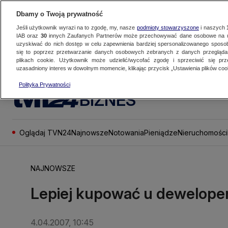
Dbamy o Twoją prywatność
Jeśli użytkownik wyrazi na to zgodę, my, nasze
podmioty stowarzyszone
i naszych
IAB oraz
30
innych Zaufanych Partnerów może przechowywać dane osobowe na ur
uzyskiwać do nich dostęp w celu zapewnienia bardziej spersonalizowanego sposo
się to poprzez przetwarzanie danych osobowych zebranych z danych przegląd
plikach cookie. Użytkownik może udzielić/wycofać zgodę i sprzeciwić się pr
uzasadniony interes w dowolnym momencie, klikając przycisk „Ustawienia plików cook
Polityka Prywatności
BIZNES
Oglądaj TVN24
Najnowsze
Notowania
Pieniądze
Nieruchomości
NAJNOWSZE
Lepiej kupować u dewelope
4.04.2007, 10:45