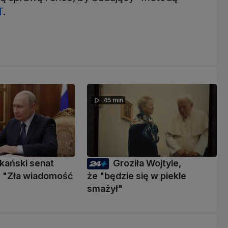
T
.
45 min
kański senat
Groziła Wojtyle,
 "Zła wiadomość
że "będzie się w piekle
smażył"