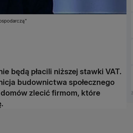
gospodarczą"
e będą płacili niższej stawki VAT.
finicja budownictwa społecznego
domów zlecić firmom, które
.