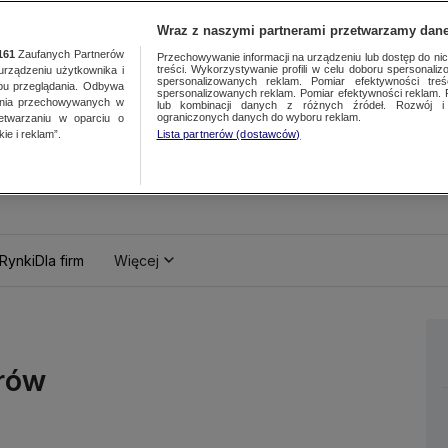
Wraz z naszymi partnerami przetwarzamy dane
161
Zaufanych Partnerów
Przechowywanie informacji na urządzeniu lub dostęp do nich.
treści. Wykorzystywanie profili w celu doboru spersonalizo
ządzeniu użytkownika i
spersonalizowanych reklam. Pomiar efektywności treś
bu przeglądania. Odbywa
spersonalizowanych reklam. Pomiar efektywności reklam. 
ania przechowywanych w
lub kombinacji danych z różnych źródeł. Rozwój i 
ograniczonych danych do wyboru reklam.
zetwarzaniu w oparciu o
ie i reklam”.
Lista partnerów (dostawców)
Rynki
Dla firm
Więcej
rów