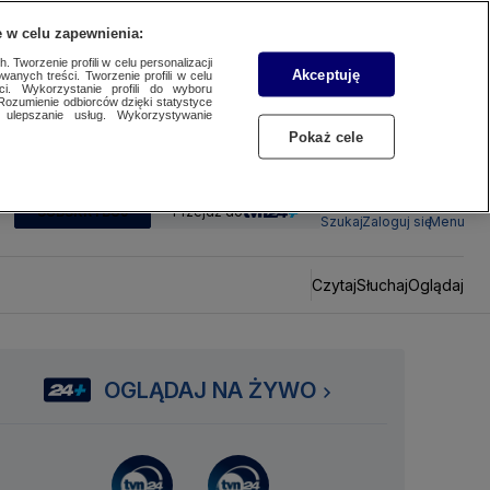
 w celu zapewnienia:
 Tworzenie profili w celu personalizacji
Akceptuję
wanych treści. Tworzenie profili w celu
ci. Wykorzystanie profili do wyboru
Rozumienie odbiorców dzięki statystyce
ulepszanie usług. Wykorzystywanie
Pokaż cele
SUBSKRYBUJ
Przejdź do
Szukaj
Zaloguj się
Menu
Czytaj
Słuchaj
Oglądaj
OGLĄDAJ NA ŻYWO