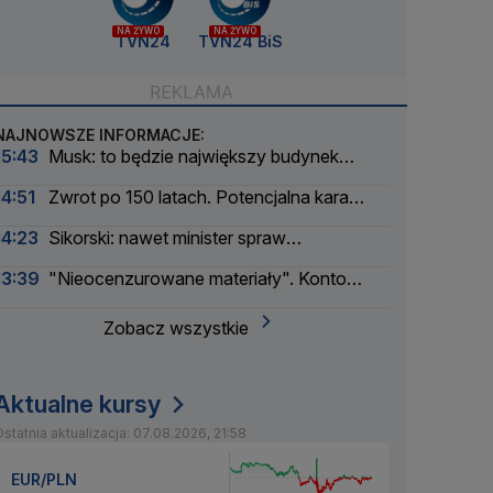
NA ŻYWO
NA ŻYWO
TVN24
TVN24 BiS
NAJNOWSZE INFORMACJE:
15:43
Musk: to będzie największy budynek
świata
14:51
Zwrot po 150 latach. Potencjalna kara
liczona w dziesiątkach tysięcy
14:23
Sikorski: nawet minister spraw
zagranicznych korzysta
13:39
"Nieocenzurowane materiały". Konto
świstaków na OnlyFans
Zobacz wszystkie
Aktualne kursy
statnia aktualizacja: 07.08.2026, 21:58
EUR/PLN