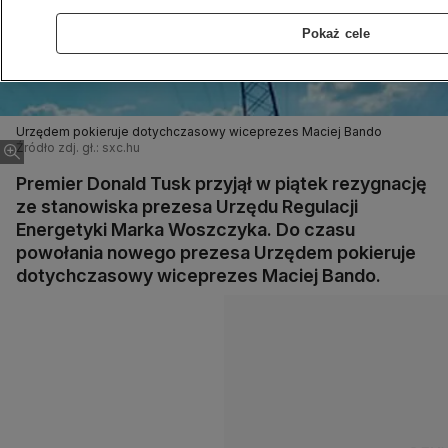
Pokaż cele
Urzędem pokieruje dotychczasowy wiceprezes Maciej Bando
Źródło zdj. gł.: sxc.hu
Premier Donald Tusk przyjął w piątek rezygnację
ze stanowiska prezesa Urzędu Regulacji
Energetyki Marka Woszczyka. Do czasu
powołania nowego prezesa Urzędem pokieruje
dotychczasowy wiceprezes Maciej Bando.