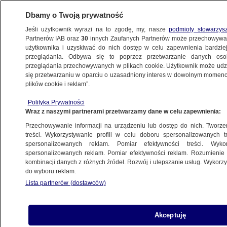
Dbamy o Twoją prywatność
Jeśli użytkownik wyrazi na to zgodę, my, nasze
podmioty stowarzys
Partnerów IAB oraz
30
innych Zaufanych Partnerów może przechowywa
BIZNES
użytkownika i uzyskiwać do nich dostęp w celu zapewnienia bardzi
przeglądania. Odbywa się to poprzez przetwarzanie danych os
przeglądania przechowywanych w plikach cookie. Użytkownik może udzie
NAJNOWSZE
się przetwarzaniu w oparciu o uzasadniony interes w dowolnym momencie
plików cookie i reklam”.
Premier przyjął rezygnację prezesa URE
Polityka Prywatności
Wraz z naszymi partnerami przetwarzamy dane w celu zapewnienia:
13.12.2013, 15:59
Aktualizacja:
13.12.2013, 16:08
Przechowywanie informacji na urządzeniu lub dostęp do nich. Tworzeni
treści. Wykorzystywanie profili w celu doboru spersonalizowanych tr
Udostępnij
spersonalizowanych reklam. Pomiar efektywności treści. Wyko
spersonalizowanych reklam. Pomiar efektywności reklam. Rozumienie o
kombinacji danych z różnych źródeł. Rozwój i ulepszanie usług. Wykor
do wyboru reklam.
Lista partnerów (dostawców)
Akceptuję