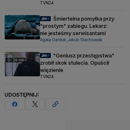
TVN24
Śmiertelna pomyłka przy
"prostym" zabiegu. Lekarz:
nie jesteśmy serwisantami
Agata Daniluk,
Jakub Stachowiak
"Geniusz przestępstwa"
28 min
zrobił skok stulecia. Opuścił
więzienie
TVN24
UDOSTĘPNIJ: