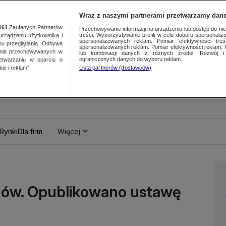
Wraz z naszymi partnerami przetwarzamy dane
161
Zaufanych Partnerów
Przechowywanie informacji na urządzeniu lub dostęp do nich.
treści. Wykorzystywanie profili w celu doboru spersonalizo
ządzeniu użytkownika i
spersonalizowanych reklam. Pomiar efektywności treś
bu przeglądania. Odbywa
spersonalizowanych reklam. Pomiar efektywności reklam. 
ania przechowywanych w
lub kombinacji danych z różnych źródeł. Rozwój i 
ograniczonych danych do wyboru reklam.
zetwarzaniu w oparciu o
ie i reklam”.
Lista partnerów (dostawców)
Rynki
Dla firm
Więcej
zdów. Opublikowano ustawę