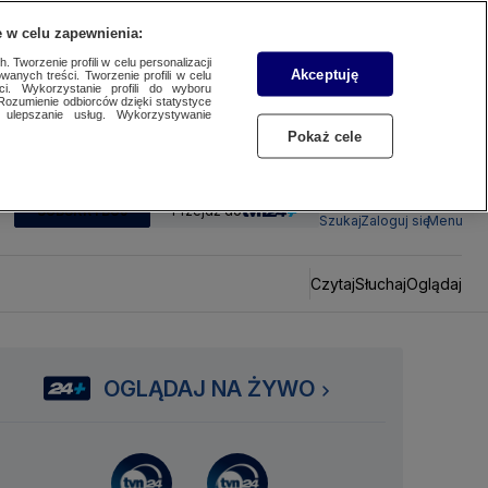
 w celu zapewnienia:
 Tworzenie profili w celu personalizacji
Akceptuję
wanych treści. Tworzenie profili w celu
ci. Wykorzystanie profili do wyboru
Rozumienie odbiorców dzięki statystyce
ulepszanie usług. Wykorzystywanie
Pokaż cele
SUBSKRYBUJ
Przejdź do
Szukaj
Zaloguj się
Menu
Czytaj
Słuchaj
Oglądaj
OGLĄDAJ NA ŻYWO