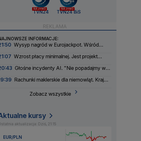
NA ŻYWO
NA ŻYWO
TVN24
TVN24 BiS
NAJNOWSZE INFORMACJE:
21:50
Wysyp nagród w Eurojackpot. Wśród
wygranych Polak
21:07
Wzrost płacy minimalnej. Jest projekt
rządu
20:43
Głośne incydenty AI. "Nie popadajmy w
panikę"
19:39
Rachunki maklerskie dla niemowląt. Kraj
myśli pokoleniowo
Zobacz wszystkie
Aktualne kursy
statnia aktualizacja: Dziś, 21:15
EUR/PLN