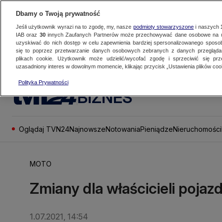
Dbamy o Twoją prywatność
Jeśli użytkownik wyrazi na to zgodę, my, nasze
podmioty stowarzyszone
i naszych
IAB oraz
30
innych Zaufanych Partnerów może przechowywać dane osobowe na ur
uzyskiwać do nich dostęp w celu zapewnienia bardziej spersonalizowanego sposo
się to poprzez przetwarzanie danych osobowych zebranych z danych przegląd
plikach cookie. Użytkownik może udzielić/wycofać zgodę i sprzeciwić się pr
uzasadniony interes w dowolnym momencie, klikając przycisk „Ustawienia plików cook
Polityka Prywatności
BIZNES
Oglądaj TVN24
Najnowsze
Notowania
Pieniądze
Nieruchomości
MOTO
Zmiany dla właścicieli poja
1.07.2021, 14:54