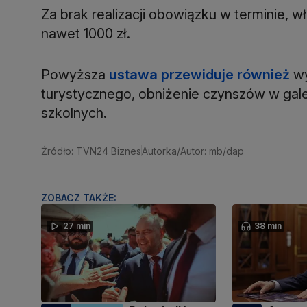
Za brak realizacji obowiązku w terminie, w
nawet 1000 zł.
Powyższa
ustawa przewiduje również
wy
turystycznego, obniżenie czynszów w gale
szkolnych.
Źródło: TVN24 Biznes
Autorka/Autor: mb/dap
ZOBACZ TAKŻE:
27 min
38 min