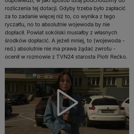
odpowiedzi, w jaki sposób tutaj podchodzimy do
rozliczenia tej dotacji. Gdyby trzeba było zapłacić
za to zadanie więcej niż to, co wynika z tego
ryczałtu, no to absolutnie wojewoda by nie
dopłacił. Powiat sokólski musiałby z własnych
środków dopłacić. A jeżeli mniej, to (wojewoda -
red.) absolutnie nie ma prawa żądać zwrotu -
ocenił w rozmowie z TVN24 starosta Piotr Rećko.