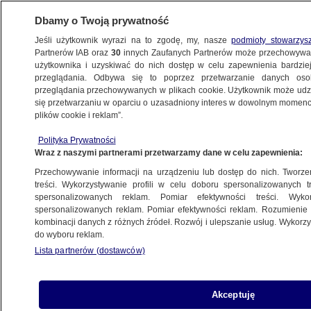
Dbamy o Twoją prywatność
Jeśli użytkownik wyrazi na to zgodę, my, nasze
podmioty stowarzys
Partnerów IAB oraz
30
innych Zaufanych Partnerów może przechowywa
użytkownika i uzyskiwać do nich dostęp w celu zapewnienia bardzi
przeglądania. Odbywa się to poprzez przetwarzanie danych os
przeglądania przechowywanych w plikach cookie. Użytkownik może udzie
BIAŁYSTOK
się przetwarzaniu w oparciu o uzasadniony interes w dowolnym momencie
plików cookie i reklam”.
Pytania o miliony na pomoc uchodźcom
Polityka Prywatności
z Ukrainy. Powiat sokólski ma zwrócić
Wraz z naszymi partnerami przetwarzamy dane w celu zapewnienia:
dotację
Przechowywanie informacji na urządzeniu lub dostęp do nich. Tworzeni
treści. Wykorzystywanie profili w celu doboru spersonalizowanych tr
spersonalizowanych reklam. Pomiar efektywności treści. Wyko
Oprac.
Bartłomiej Plewnia
spersonalizowanych reklam. Pomiar efektywności reklam. Rozumienie o
15.05.2026, 16:43
kombinacji danych z różnych źródeł. Rozwój i ulepszanie usług. Wykor
do wyboru reklam.
Lista partnerów (dostawców)
Posłuchaj artykułu
Czyta lektor AI
Akceptuję