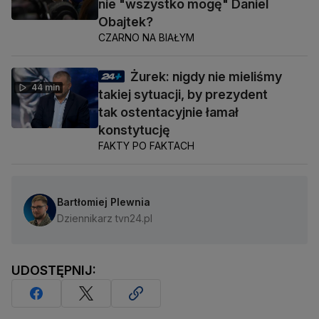
nie "wszystko mogę" Daniel
Obajtek?
CZARNO NA BIAŁYM
Żurek: nigdy nie mieliśmy
44 min
takiej sytuacji, by prezydent
tak ostentacyjnie łamał
konstytucję
FAKTY PO FAKTACH
Bartłomiej Plewnia
Dziennikarz tvn24.pl
UDOSTĘPNIJ: