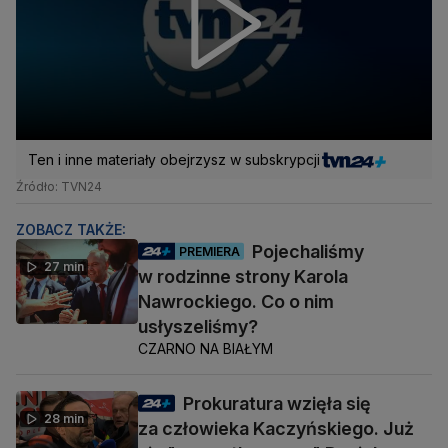
Ten i inne materiały obejrzysz w subskrypcji
Źródło: TVN24
ZOBACZ TAKŻE:
Pojechaliśmy
PREMIERA
27 min
w rodzinne strony Karola
Nawrockiego. Co o nim
usłyszeliśmy?
CZARNO NA BIAŁYM
Prokuratura wzięła się
28 min
za człowieka Kaczyńskiego. Już