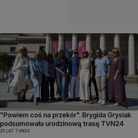
"Powiem coś na przekór". Brygida Grysiak
podsumowała urodzinową trasę TVN24
25 LAT TVN24