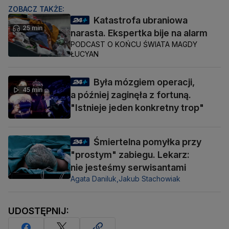
ZOBACZ TAKŻE:
Katastrofa ubraniowa
25 min
narasta. Ekspertka bije na alarm
PODCAST O KOŃCU ŚWIATA MAGDY
ŁUCYAN
Była mózgiem operacji,
45 min
a później zaginęła z fortuną.
"Istnieje jeden konkretny trop"
Śmiertelna pomyłka przy
"prostym" zabiegu. Lekarz:
nie jesteśmy serwisantami
Agata Daniluk,
Jakub Stachowiak
UDOSTĘPNIJ: