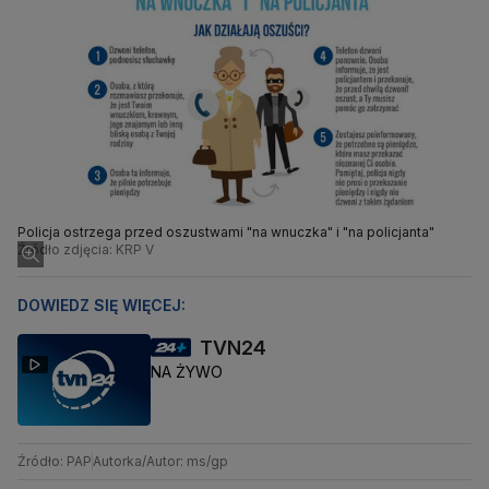
Policja ostrzega przed oszustwami "na wnuczka" i "na policjanta"
Źródło zdjęcia: KRP V
DOWIEDZ SIĘ WIĘCEJ:
TVN24
NA ŻYWO
Źródło: PAP
Autorka/Autor: ms/gp