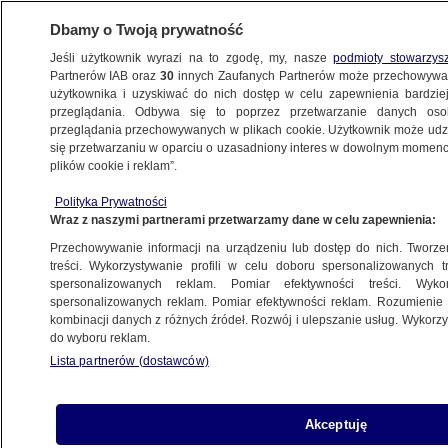
Dbamy o Twoją prywatność
Jeśli użytkownik wyrazi na to zgodę, my, nasze
podmioty stowarzys
Partnerów IAB oraz
30
innych Zaufanych Partnerów może przechowywa
użytkownika i uzyskiwać do nich dostęp w celu zapewnienia bardzi
przeglądania. Odbywa się to poprzez przetwarzanie danych os
przeglądania przechowywanych w plikach cookie. Użytkownik może udzie
BIAŁYSTOK
się przetwarzaniu w oparciu o uzasadniony interes w dowolnym momencie
plików cookie i reklam”.
Pieniądze przelewał i pakował
Polityka Prywatności
do reklamówek. Stracił blisko 1,2 miliona
Wraz z naszymi partnerami przetwarzamy dane w celu zapewnienia:
złotych
Przechowywanie informacji na urządzeniu lub dostęp do nich. Tworzeni
treści. Wykorzystywanie profili w celu doboru spersonalizowanych tr
20.03.2025, 14:23
spersonalizowanych reklam. Pomiar efektywności treści. Wyko
spersonalizowanych reklam. Pomiar efektywności reklam. Rozumienie o
kombinacji danych z różnych źródeł. Rozwój i ulepszanie usług. Wykor
Udostępnij
do wyboru reklam.
Lista partnerów (dostawców)
Akceptuję