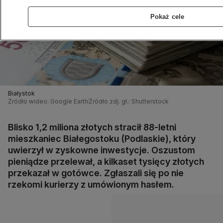
Pokaż cele
Białystok
Źródło wideo: Google Earth
Źródło zdj. gł.: Shutterstock
Blisko 1,2 miliona złotych stracił 88-letni
mieszkaniec Białegostoku (Podlaskie), który
uwierzył w zyskowne inwestycje. Oszustom
pieniądze przelewał, a kilkaset tysięcy złotych
przekazał w gotówce. Zgłaszali się po nie
rzekomi kurierzy z umówionym hasłem.