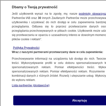
Dbamy o Twoją prywatność
Jeśli użytkownik wyrazi na to zgodę, my, nasze
podmioty stowarzys
Partnerów IAB oraz
30
innych Zaufanych Partnerów może przechowywa
użytkownika i uzyskiwać do nich dostęp w celu zapewnienia bardzi
przeglądania. Odbywa się to poprzez przetwarzanie danych os
przeglądania przechowywanych w plikach cookie. Użytkownik może udzie
TVN24 PO UKRAIŃSKU
się przetwarzaniu w oparciu o uzasadniony interes w dowolnym momencie
plików cookie i reklam”.
Закон про допомогу громадянам України
Polityka Prywatności
ухвалили в Сеймі
Wraz z naszymi partnerami przetwarzamy dane w celu zapewnienia:
Przechowywanie informacji na urządzeniu lub dostęp do nich. Tworzeni
12.03.2022, 20:32
treści. Wykorzystywanie profili w celu doboru spersonalizowanych tr
spersonalizowanych reklam. Pomiar efektywności treści. Wyko
spersonalizowanych reklam. Pomiar efektywności reklam. Rozumienie o
Udostępnij
kombinacji danych z różnych źródeł. Rozwój i ulepszanie usług. Wykor
do wyboru reklam.
Lista partnerów (dostawców)
Akceptuję