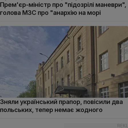
Прем'єр-міністр про "підозрілі маневри",
голова МЗС про "анархію на морі
Зняли український прапор, повісили два
польських, тепер немає жодного