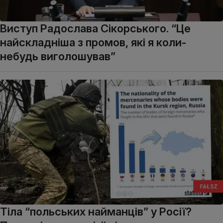
Виступ Радослава Сікорського. “Це
найскладніша з промов, які я коли-
небудь виголошував”
Тіла “польських найманців” у Росії?