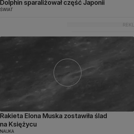
Dolphin sparaliżował część Japonii
ŚWIAT
Rakieta Elona Muska zostawiła ślad
na Księżycu
NAUKA