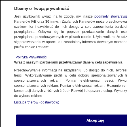
Dbamy o Twoją prywatność
Jeśli użytkownik wyrazi na to zgodę, my, nasze
podmioty stowarzys
Partnerów IAB oraz
30
innych Zaufanych Partnerów może przechowywa
METEO
użytkownika i uzyskiwać do nich dostęp w celu zapewnienia bardzi
przeglądania. Odbywa się to poprzez przetwarzanie danych os
przeglądania przechowywanych w plikach cookie. Użytkownik może udzie
ŚWIAT
się przetwarzaniu w oparciu o uzasadniony interes w dowolnym momencie
plików cookie i reklam”.
USA. Alarmy dla ponad 20 milionów ludzi,
Polityka Prywatności
nakazy ewakuacji
Wraz z naszymi partnerami przetwarzamy dane w celu zapewnienia:
Przechowywanie informacji na urządzeniu lub dostęp do nich. Tworzeni
Damian Dziugieł
treści. Wykorzystywanie profili w celu doboru spersonalizowanych tr
spersonalizowanych reklam. Pomiar efektywności treści. Wyko
15.11.2025, 07:42
spersonalizowanych reklam. Pomiar efektywności reklam. Rozumienie o
kombinacji danych z różnych źródeł. Rozwój i ulepszanie usług. Wykor
do wyboru reklam.
Posłuchaj artykułu
Czyta lektor AI
Lista partnerów (dostawców)
Akceptuję