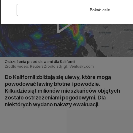
Pokaż cele
Ostrzeżenia przed ulewami dla Kalifornii
Źródło wideo: Reuters
Źródło zdj. gł.: Ventusky.com
Do Kalifornii zbliżają się ulewy, które mogą
powodować lawiny błotne i powodzie.
Kilkadziesiąt milionów mieszkańców objętych
zostało ostrzeżeniami pogodowymi. Dla
niektórych wydano nakazy ewakuacji.