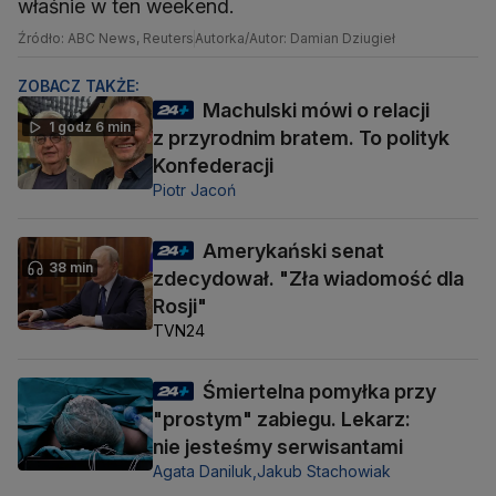
właśnie w ten weekend.
Źródło: ABC News, Reuters
Autorka/Autor: Damian Dziugieł
ZOBACZ TAKŻE:
Machulski mówi o relacji
1 godz 6 min
z przyrodnim bratem. To polityk
Konfederacji
Piotr Jacoń
Amerykański senat
38 min
zdecydował. "Zła wiadomość dla
Rosji"
TVN24
Śmiertelna pomyłka przy
"prostym" zabiegu. Lekarz:
nie jesteśmy serwisantami
Agata Daniluk,
Jakub Stachowiak