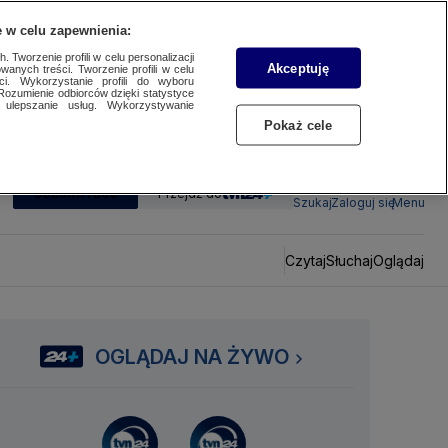
 w celu zapewnienia:
 Tworzenie profili w celu personalizacji
Akceptuję
wanych treści. Tworzenie profili w celu
ci. Wykorzystanie profili do wyboru
Rozumienie odbiorców dzięki statystyce
ulepszanie usług. Wykorzystywanie
Pokaż cele
SUBSKRYBUJ
Przejdź do
Szukaj
Zaloguj się
Menu
Czytaj
Słuchaj
Oglądaj
OGLĄDAJ NA ŻYWO