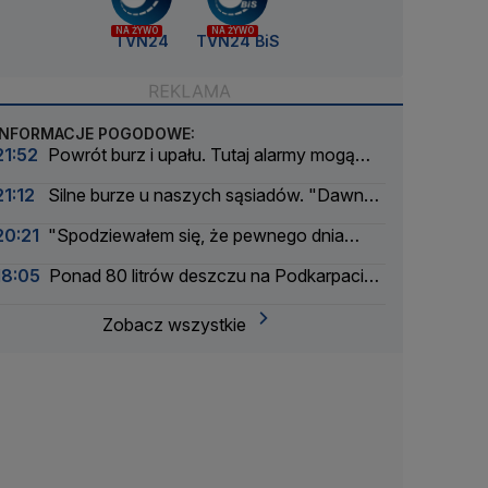
NA ŻYWO
NA ŻYWO
TVN24
TVN24 BiS
INFORMACJE POGODOWE:
21:52
Powrót burz i upału. Tutaj alarmy mogą
mieć drugi stopień
21:12
Silne burze u naszych sąsiadów. "Dawno
nie było tak intensywnego okresu"
20:21
"Spodziewałem się, że pewnego dnia
nadejdzie nasza kolej"
18:05
Ponad 80 litrów deszczu na Podkarpaciu.
Ulice Rzeszowa jak rzeki
Zobacz wszystkie