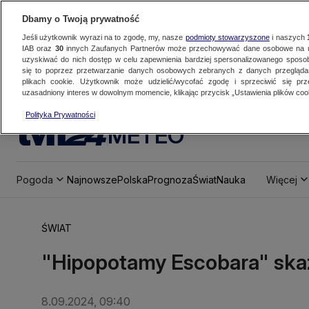
Dbamy o Twoją prywatność
Jeśli użytkownik wyrazi na to zgodę, my, nasze
podmioty stowarzyszone
i naszych
IAB oraz
30
innych Zaufanych Partnerów może przechowywać dane osobowe na ur
uzyskiwać do nich dostęp w celu zapewnienia bardziej spersonalizowanego sposo
się to poprzez przetwarzanie danych osobowych zebranych z danych przegląd
plikach cookie. Użytkownik może udzielić/wycofać zgodę i sprzeciwić się pr
uzasadniony interes w dowolnym momencie, klikając przycisk „Ustawienia plików cook
Polityka Prywatności
METEO
Pogoda
Najnowsze
Polska
Prognoza
Świat
Nauka
Więcej
ŚWIAT
"Hipopotamy Escobara" ska
8.09.2024, 09:40