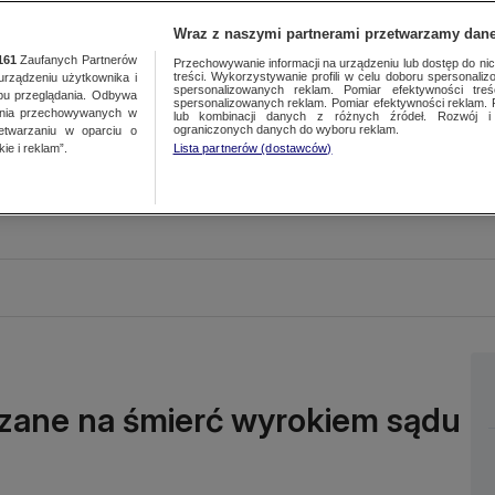
Wraz z naszymi partnerami przetwarzamy dane
161
Zaufanych Partnerów
Przechowywanie informacji na urządzeniu lub dostęp do nich.
treści. Wykorzystywanie profili w celu doboru spersonalizo
ządzeniu użytkownika i
spersonalizowanych reklam. Pomiar efektywności treś
bu przeglądania. Odbywa
spersonalizowanych reklam. Pomiar efektywności reklam. 
ania przechowywanych w
lub kombinacji danych z różnych źródeł. Rozwój i 
ograniczonych danych do wyboru reklam.
zetwarzaniu w oparciu o
ie i reklam”.
Lista partnerów (dostawców)
zane na śmierć wyrokiem sądu