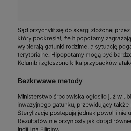
Sąd przychylił się do skargi złożonej prze
który podkreślał, że hipopotamy zagrażają
wypierają gatunki rodzime, a sytuację pog
terytorialne. Hipopotamy mogą być bardzo
Kolumbii zgłoszono kilka przypadków atakó
Bezkrwawe metody
Ministerstwo środowiska ogłosiło już w ubie
inwazyjnego gatunku, przewidujący także 
Sterylizacje postępują jednak powoli i nie
Rezultatów nie przyniosły jak dotąd równ
Indii i na Filipiny.