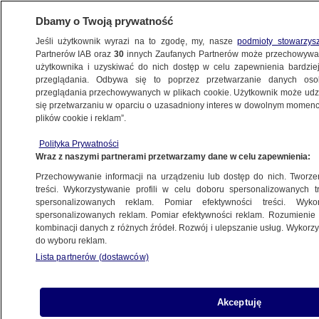
Dbamy o Twoją prywatność
Jeśli użytkownik wyrazi na to zgodę, my, nasze
podmioty stowarzys
Partnerów IAB oraz
30
innych Zaufanych Partnerów może przechowywa
METEO
użytkownika i uzyskiwać do nich dostęp w celu zapewnienia bardzi
przeglądania. Odbywa się to poprzez przetwarzanie danych os
przeglądania przechowywanych w plikach cookie. Użytkownik może udzie
ŚWIAT
się przetwarzaniu w oparciu o uzasadniony interes w dowolnym momencie
plików cookie i reklam”.
Budynki rozrywane na strzępy i kule ognia.
Polityka Prywatności
Trąba powietrzna na przerażających
Wraz z naszymi partnerami przetwarzamy dane w celu zapewnienia:
nagraniach
Przechowywanie informacji na urządzeniu lub dostęp do nich. Tworzeni
treści. Wykorzystywanie profili w celu doboru spersonalizowanych tr
29.04.2024, 10:44
spersonalizowanych reklam. Pomiar efektywności treści. Wyko
spersonalizowanych reklam. Pomiar efektywności reklam. Rozumienie o
kombinacji danych z różnych źródeł. Rozwój i ulepszanie usług. Wykor
Udostępnij
do wyboru reklam.
Lista partnerów (dostawców)
Wiatr porywający fragmenty budynków,
wybuchające linie energetyczne, gigantyczne
kule gradowe - tak wyglądała trąba powietrzna,
Akceptuję