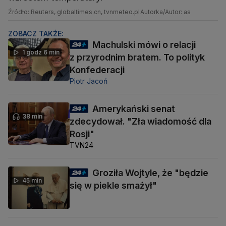
Źródło: Reuters, globaltimes.cn, tvnmeteo.pl
Autorka/Autor: as
ZOBACZ TAKŻE:
Machulski mówi o relacji
1 godz 6 min
z przyrodnim bratem. To polityk
Konfederacji
Piotr Jacoń
Amerykański senat
38 min
zdecydował. "Zła wiadomość dla
Rosji"
TVN24
Groziła Wojtyle, że "będzie
45 min
się w piekle smażył"