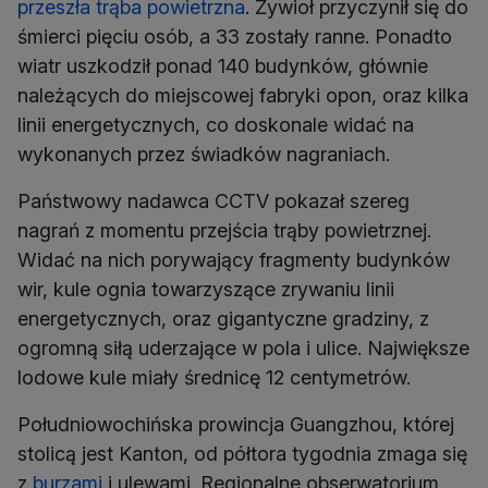
przeszła trąba powietrzna
. Żywioł przyczynił się do
śmierci pięciu osób, a 33 zostały ranne. Ponadto
wiatr uszkodził ponad 140 budynków, głównie
należących do miejscowej fabryki opon, oraz kilka
linii energetycznych, co doskonale widać na
wykonanych przez świadków nagraniach.
Państwowy nadawca CCTV pokazał szereg
nagrań z momentu przejścia trąby powietrznej.
Widać na nich porywający fragmenty budynków
wir, kule ognia towarzyszące zrywaniu linii
energetycznych, oraz gigantyczne gradziny, z
ogromną siłą uderzające w pola i ulice. Największe
lodowe kule miały średnicę 12 centymetrów.
Południowochińska prowincja Guangzhou, której
stolicą jest Kanton, od półtora tygodnia zmaga się
z
burzami
i ulewami. Regionalne obserwatorium