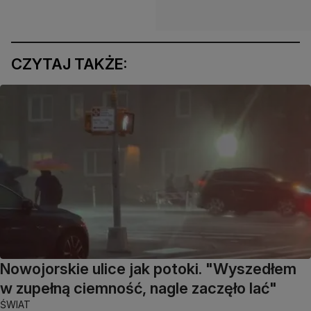
CZYTAJ TAKŻE:
Nowojorskie ulice jak potoki. "Wyszedłem
w zupełną ciemność, nagle zaczęło lać"
ŚWIAT