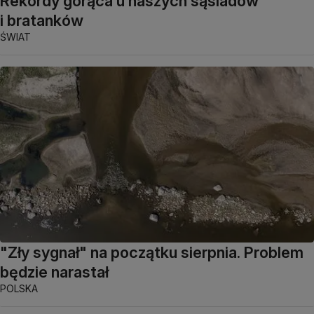
Rekordy gorąca u naszych sąsiadów
i bratanków
ŚWIAT
"Zły sygnał" na początku sierpnia. Problem
będzie narastał
POLSKA