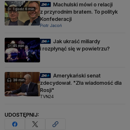
Machulski mówi o relacji
1 godz 6 min
z przyrodnim bratem. To polityk
Konfederacji
Piotr Jacoń
Jak ukraść miliardy
45 min
i rozpłynąć się w powietrzu?
Amerykański senat
38 min
zdecydował. "Zła wiadomość dla
Rosji"
TVN24
UDOSTĘPNIJ: