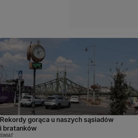
Rekordy gorąca u naszych sąsiadów
i bratanków
ŚWIAT