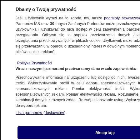
Dbamy o Twoją prywatność
Jeśli użytkownik wyrazi na to zgodę, my, nasze
podmioty stowarzys
Partnerów IAB oraz
30
innych Zaufanych Partnerów może przechowywa
METEO
użytkownika i uzyskiwać do nich dostęp w celu zapewnienia bardzi
przeglądania. Odbywa się to poprzez przetwarzanie danych os
przeglądania przechowywanych w plikach cookie. Użytkownik może udzie
ŚWIAT
się przetwarzaniu w oparciu o uzasadniony interes w dowolnym momencie
plików cookie i reklam”.
Stanął twarzą w twarz z aligatorem. Gad
Polityka Prywatności
zadomowił się w przedsionku
Wraz z naszymi partnerami przetwarzamy dane w celu zapewnienia:
Przechowywanie informacji na urządzeniu lub dostęp do nich. Tworzeni
1.01.2022, 21:17
treści. Wykorzystywanie profili w celu doboru spersonalizowanych tr
spersonalizowanych reklam. Pomiar efektywności treści. Wyko
spersonalizowanych reklam. Pomiar efektywności reklam. Rozumienie o
Udostępnij
kombinacji danych z różnych źródeł. Rozwój i ulepszanie usług. Wykor
do wyboru reklam.
Jeden z mieszkańców Rio de Janeiro, podczas
Lista partnerów (dostawców)
wyjścia z domu na spacer, znalazł w przedsionku
potężnego aligatora.
Akceptuję