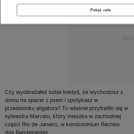
Pokaż cele
Czy wyobrażałeś sobie kiedyś, że wychodzisz z
domu na spacer z psem i spotykasz w
przedsionku aligatora? To właśnie przytrafiło się w
sylwestra Marcelo, który mieszka w zachodniej
części Rio de Janeiro, w kondominium Recreio
dos Bandeirantes.