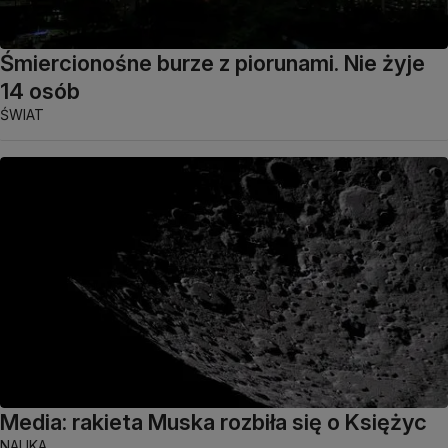
Śmiercionośne burze z piorunami. Nie żyje
14 osób
ŚWIAT
Media: rakieta Muska rozbiła się o Księżyc
NAUKA