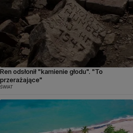
Ren odsłonił "kamienie głodu". "To
przerażające"
ŚWIAT