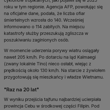
cyklonów tropikalnych, jaki pojawił się w 2025
roku w tym regionie. Agencja AFP, powołując się
na oficjalne dane, podała, że liczba ofiar
śmiertelnych wzrosła do 140. Wcześniej
informowano o 114 zabitych. Na miejscu
katastrofy służby przeszukują zgliszcza w
poszukiwaniu zaginionych osób.
W momencie uderzenia porywy wiatru osiągały
nawet 205 km/h. Po dotarciu na ląd Kalmaegi
(zwany lokalnie Tino) nieco osłabł, wiejąc z
prędkością około 130 km/h. Na starcie z żywiołem
przygotowują się mieszkańcy i władze Wietnamu.
"Raz na 20 lat"
W wyniku przejścia tajfunu najbardziej ucierpiała
prowincja Cebu w środkowej części Filipin. Pod