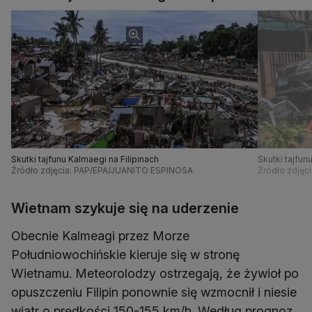
Skutki tajfunu Kalmaegi na Filipinach
Skutki tajfun
Źródło zdjęcia: PAP/EPA/JUANITO ESPINOSA
Źródło zdjęc
Wietnam szykuje się na uderzenie
Obecnie Kalmeagi przez Morze
Południowochińskie kieruje się w stronę
Wietnamu. Meteorolodzy ostrzegają, że żywioł po
opuszczeniu Filipin ponownie się wzmocnił i niesie
wiatr o prędkości 150-155 km/h. Według prognoz