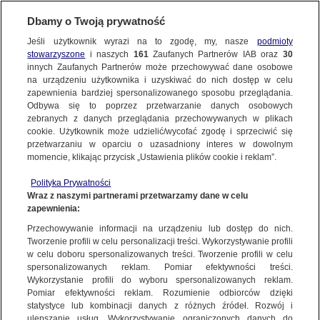
Dbamy o Twoją prywatność
METEO
Jeśli użytkownik wyrazi na to zgodę, my, nasze
podmioty
stowarzyszone
i naszych
161
Zaufanych Partnerów IAB oraz
30
ŚWIAT
innych Zaufanych Partnerów może przechowywać dane osobowe
na urządzeniu użytkownika i uzyskiwać do nich dostęp w celu
Zabił co najmniej 140 osób na Filipinach.
zapewnienia bardziej spersonalizowanego sposobu przeglądania.
Teraz tajfun idzie na Wietnam
Odbywa się to poprzez przetwarzanie danych osobowych
zebranych z danych przeglądania przechowywanych w plikach
cookie. Użytkownik może udzielić/wycofać zgodę i sprzeciwić się
Franciszek Wajdzik
przetwarzaniu w oparciu o uzasadniony interes w dowolnym
momencie, klikając przycisk „Ustawienia plików cookie i reklam”.
5.11.2025, 08:05
Aktualizacja:
6.11.2025, 12:10
Polityka Prywatności
Wraz z naszymi partnerami przetwarzamy dane w celu
Posłuchaj artykułu
zapewnienia:
Czyta lektor AI
Przechowywanie informacji na urządzeniu lub dostęp do nich.
Tworzenie profili w celu personalizacji treści. Wykorzystywanie profili
w celu doboru spersonalizowanych treści. Tworzenie profili w celu
spersonalizowanych reklam. Pomiar efektywności treści.
Wykorzystanie profili do wyboru spersonalizowanych reklam.
Pomiar efektywności reklam. Rozumienie odbiorców dzięki
statystyce lub kombinacji danych z różnych źródeł. Rozwój i
ulepszanie usług. Wykorzystywanie ograniczonych danych do