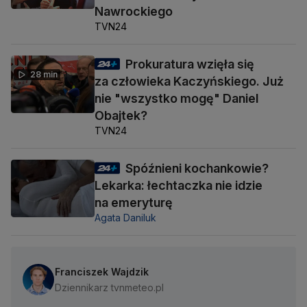
Nawrockiego
TVN24
Prokuratura wzięła się
28 min
za człowieka Kaczyńskiego. Już
nie "wszystko mogę" Daniel
Obajtek?
TVN24
Spóźnieni kochankowie?
Lekarka: łechtaczka nie idzie
na emeryturę
Agata Daniluk
Franciszek Wajdzik
Dziennikarz tvnmeteo.pl