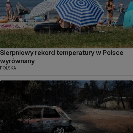
Sierpniowy rekord temperatury w Polsce
wyrównany
POLSKA