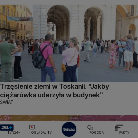
Trzęsienie ziemi w Toskanii. "Jakby
ciężarówka uderzyła w budynek"
ŚWIAT
TVN24+
OGLĄDAJ TV
POGODA
FAKTY