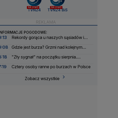
NA ŻYWO
NA ŻYWO
TVN24
TVN24 BiS
INFORMACJE POGODOWE:
9:13
Rekordy gorąca u naszych sąsiadów i
bratanków
9:08
Gdzie jest burza? Grzmi nad kolejnym
regionem
8:18
"Zły sygnał" na początku sierpnia.
Problem będzie narastał
7:19
Cztery osoby ranne po burzach w Polsce
Zobacz wszystkie