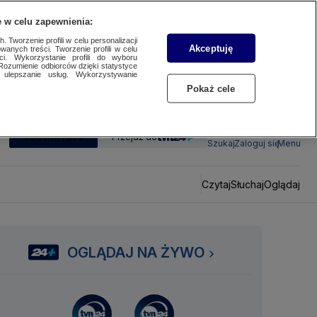
 w celu zapewnienia:
 Tworzenie profili w celu personalizacji
Akceptuję
wanych treści. Tworzenie profili w celu
ci. Wykorzystanie profili do wyboru
Rozumienie odbiorców dzięki statystyce
ulepszanie usług. Wykorzystywanie
Pokaż cele
SUBSKRYBUJ
Przejdź do
Szukaj
Zaloguj się
Menu
Czytaj
Słuchaj
Oglądaj
OGLĄDAJ NA ŻYWO