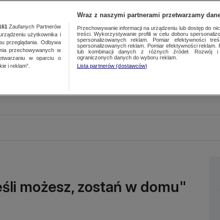
Wraz z naszymi partnerami przetwarzamy dane
161
Zaufanych Partnerów
Przechowywanie informacji na urządzeniu lub dostęp do nich.
treści. Wykorzystywanie profili w celu doboru spersonalizo
ządzeniu użytkownika i
spersonalizowanych reklam. Pomiar efektywności treś
bu przeglądania. Odbywa
spersonalizowanych reklam. Pomiar efektywności reklam. 
ania przechowywanych w
lub kombinacji danych z różnych źródeł. Rozwój i 
ograniczonych danych do wyboru reklam.
zetwarzaniu w oparciu o
ie i reklam”.
Lista partnerów (dostawców)
Jeśli możesz, zostań w domu"