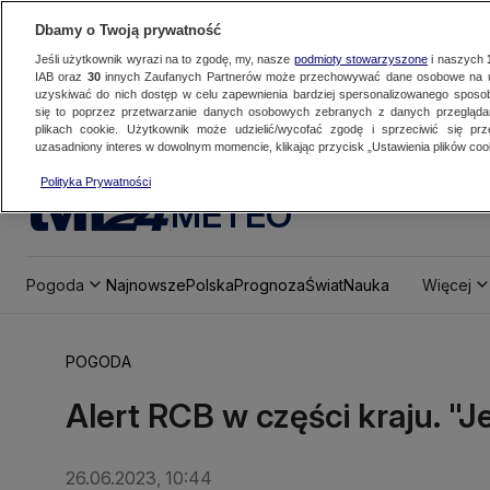
Dbamy o Twoją prywatność
Jeśli użytkownik wyrazi na to zgodę, my, nasze
podmioty stowarzyszone
i naszych
IAB oraz
30
innych Zaufanych Partnerów może przechowywać dane osobowe na ur
uzyskiwać do nich dostęp w celu zapewnienia bardziej spersonalizowanego sposo
się to poprzez przetwarzanie danych osobowych zebranych z danych przegląd
plikach cookie. Użytkownik może udzielić/wycofać zgodę i sprzeciwić się pr
uzasadniony interes w dowolnym momencie, klikając przycisk „Ustawienia plików cook
Polityka Prywatności
METEO
Pogoda
Najnowsze
Polska
Prognoza
Świat
Nauka
Więcej
POGODA
Alert RCB w części kraju. "
26.06.2023, 10:44