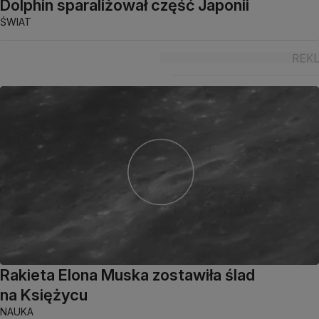
Dolphin sparaliżował część Japonii
ŚWIAT
Rakieta Elona Muska zostawiła ślad
na Księżycu
NAUKA