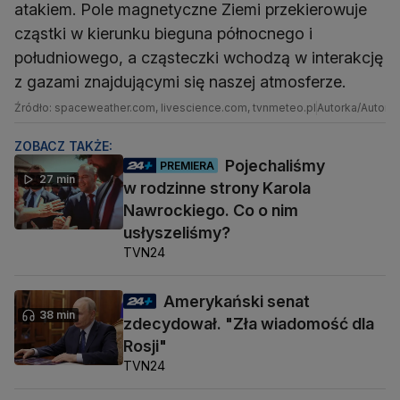
atakiem. Pole magnetyczne Ziemi przekierowuje
cząstki w kierunku bieguna północnego i
południowego, a cząsteczki wchodzą w interakcję
z gazami znajdującymi się naszej atmosferze.
Źródło: spaceweather.com, livescience.com, tvnmeteo.pl
Autorka/Autor: 
ZOBACZ TAKŻE:
Pojechaliśmy
PREMIERA
27 min
w rodzinne strony Karola
Nawrockiego. Co o nim
usłyszeliśmy?
TVN24
Amerykański senat
38 min
zdecydował. "Zła wiadomość dla
Rosji"
TVN24