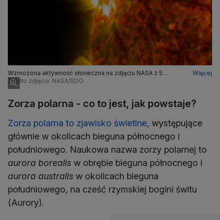
Wzmożona aktywność słoneczna na zdjęciu NASA z 5
Więcej
listopada 2014 roku
Źródło zdjęcia: NASA/SDO
Zorza polarna - co to jest, jak powstaje?
Zorza polarna to zjawisko świetlne
, występujące
głównie w okolicach bieguna północnego i
południowego. Naukowa nazwa zorzy polarnej to
aurora borealis
w obrębie bieguna północnego i
aurora australis
w okolicach bieguna
południowego, na cześć rzymskiej bogini świtu
(Aurory).