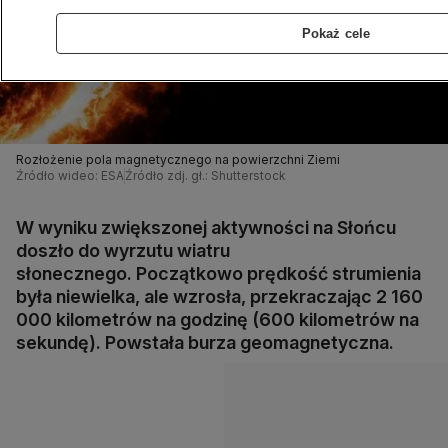
Pokaż cele
Rozłożenie pola magnetycznego na powierzchni Ziemi
Źródło wideo: ESA
Źródło zdj. gł.: Shutterstock
W wyniku zwiększonej aktywności na Słońcu
doszło do wyrzutu wiatru
słonecznego. Początkowo prędkość strumienia
była niewielka, ale wzrosła, przekraczając 2 160
000 kilometrów na godzinę (600 kilometrów na
sekundę). Powstała burza geomagnetyczna.