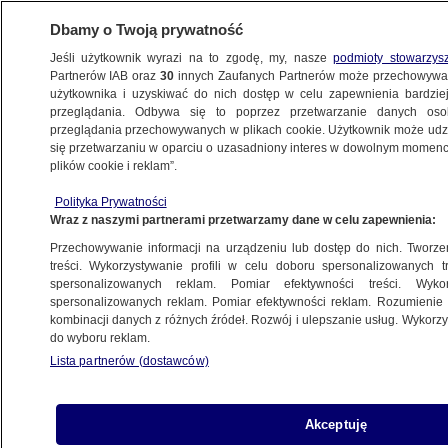
Dbamy o Twoją prywatność
Jeśli użytkownik wyrazi na to zgodę, my, nasze
podmioty stowarzys
Partnerów IAB oraz
30
innych Zaufanych Partnerów może przechowywa
METEO
użytkownika i uzyskiwać do nich dostęp w celu zapewnienia bardzi
przeglądania. Odbywa się to poprzez przetwarzanie danych os
przeglądania przechowywanych w plikach cookie. Użytkownik może udzie
NAUKA
się przetwarzaniu w oparciu o uzasadniony interes w dowolnym momencie
plików cookie i reklam”.
Do Ziemi dotarł wiatr słoneczny. Wywołał
Polityka Prywatności
burzę geomagnetyczną
Wraz z naszymi partnerami przetwarzamy dane w celu zapewnienia:
Przechowywanie informacji na urządzeniu lub dostęp do nich. Tworzeni
8.08.2022, 12:47
treści. Wykorzystywanie profili w celu doboru spersonalizowanych tr
spersonalizowanych reklam. Pomiar efektywności treści. Wyko
spersonalizowanych reklam. Pomiar efektywności reklam. Rozumienie o
Udostępnij
kombinacji danych z różnych źródeł. Rozwój i ulepszanie usług. Wykor
do wyboru reklam.
Lista partnerów (dostawców)
Akceptuję