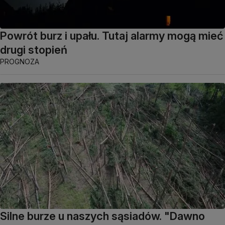
Powrót burz i upału. Tutaj alarmy mogą mieć
drugi stopień
PROGNOZA
Silne burze u naszych sąsiadów. "Dawno