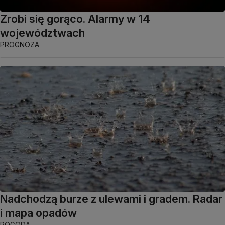
Zrobi się gorąco. Alarmy w 14
województwach
PROGNOZA
Nadchodzą burze z ulewami i gradem. Radar
i mapa opadów
POGODA