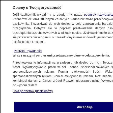
Dbamy o Twoją prywatność
Jeśli użytkownik wyrazi na to zgodę, my, nasze
podmioty stowarzys
Partnerów IAB oraz
30
innych Zaufanych Partnerów może przechowywa
METEO
użytkownika i uzyskiwać do nich dostęp w celu zapewnienia bardzi
przeglądania. Odbywa się to poprzez przetwarzanie danych os
przeglądania przechowywanych w plikach cookie. Użytkownik może udzie
NAJNOWSZE
się przetwarzaniu w oparciu o uzasadniony interes w dowolnym momencie
plików cookie i reklam”.
Wiosna w Europie według Amerykanów.
Polityka Prywatności
Jaka pogoda czeka Polskę?
Wraz z naszymi partnerami przetwarzamy dane w celu zapewnienia:
Przechowywanie informacji na urządzeniu lub dostęp do nich. Tworzeni
22.02.2018, 18:19
treści. Wykorzystywanie profili w celu doboru spersonalizowanych tr
spersonalizowanych reklam. Pomiar efektywności treści. Wyko
spersonalizowanych reklam. Pomiar efektywności reklam. Rozumienie o
Udostępnij
kombinacji danych z różnych źródeł. Rozwój i ulepszanie usług. Wykor
do wyboru reklam.
Lista partnerów (dostawców)
Akceptuję