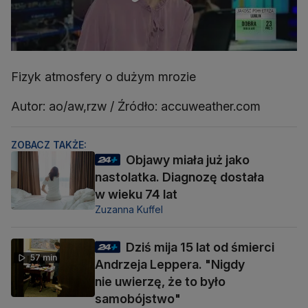
Fizyk atmosfery o dużym mrozie
Autor: ao/aw,rzw / Źródło: accuweather.com
ZOBACZ TAKŻE:
Objawy miała już jako
nastolatka. Diagnozę dostała
w wieku 74 lat
Zuzanna Kuffel
Dziś mija 15 lat od śmierci
57 min
Andrzeja Leppera. "Nigdy
nie uwierzę, że to było
samobójstwo"