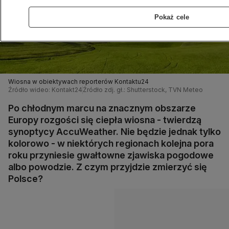
Pokaż cele
Wiosna w obiektywach reporterów Kontaktu24
Źródło wideo: Kontakt24
Źródło zdj. gł.: Shutterstock, TVN Meteo
Po chłodnym marcu na znacznym obszarze
Europy rozgości się ciepła wiosna - twierdzą
synoptycy AccuWeather. Nie będzie jednak tylko
kolorowo - w niektórych regionach kolejna pora
roku przyniesie gwałtowne zjawiska pogodowe
albo powodzie. Z czym przyjdzie zmierzyć się
Polsce?