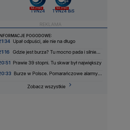
NA ŻYWO
NA ŻYWO
TVN24
TVN24 BiS
INFORMACJE POGODOWE:
21:34
Upał odpuści, ale nie na długo
21:16
Gdzie jest burza? Tu mocno pada i silnie
wieje
20:51
Prawie 39 stopni. Tu skwar był największy
20:33
Burze w Polsce. Pomarańczowe alarmy w
większości województw
Zobacz wszystkie