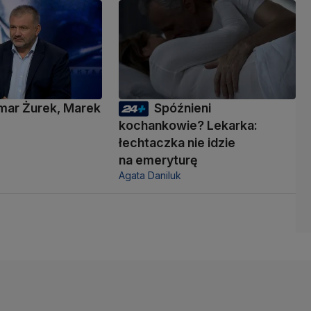
mar Żurek, Marek
Spóźnieni
i
kochankowie? Lekarka:
łechtaczka nie idzie
na emeryturę
Agata Daniluk