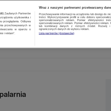
Wraz z naszymi partnerami przetwarzamy dane
161
Zaufanych Partnerów
Przechowywanie informacji na urządzeniu lub dostęp do nich.
treści. Wykorzystywanie profili w celu doboru spersonalizo
ządzeniu użytkownika i
spersonalizowanych reklam. Pomiar efektywności treś
bu przeglądania. Odbywa
spersonalizowanych reklam. Pomiar efektywności reklam. 
ania przechowywanych w
lub kombinacji danych z różnych źródeł. Rozwój i 
ograniczonych danych do wyboru reklam.
zetwarzaniu w oparciu o
ie i reklam”.
Lista partnerów (dostawców)
palarnia