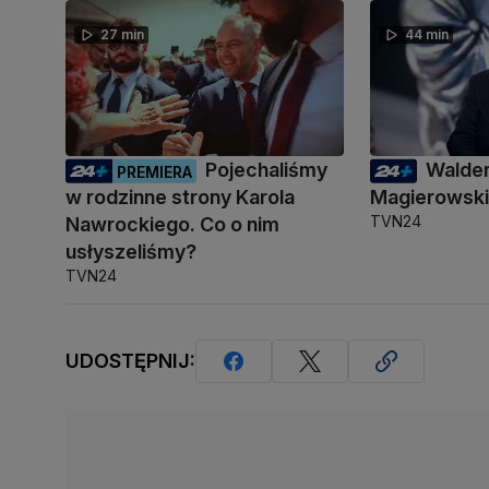
27 min
44 min
Pojechaliśmy
Walde
PREMIERA
w rodzinne strony Karola
Magierowsk
TVN24
Nawrockiego. Co o nim
usłyszeliśmy?
TVN24
UDOSTĘPNIJ: