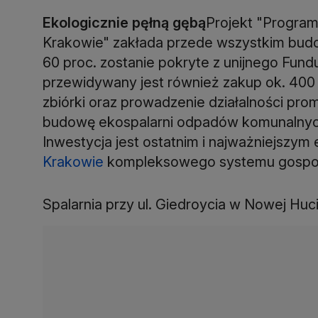
Ekologicznie pęłną gębą
Projekt "Progra
Krakowie" zakłada przede wszystkim budow
60 proc. zostanie pokryte z unijnego Fun
przewidywany jest również zakup ok. 40
zbiórki oraz prowadzenie działalności pro
budowę ekospalarni odpadów komunalnych
Inwestycja jest ostatnim i najważniejszym
Krakowie
kompleksowego systemu gospod
Spalarnia przy ul. Giedroycia w Nowej Huci