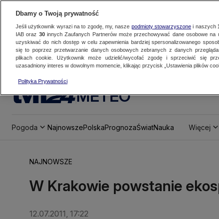
Dbamy o Twoją prywatność
Jeśli użytkownik wyrazi na to zgodę, my, nasze
podmioty stowarzyszone
i naszych
IAB oraz
30
innych Zaufanych Partnerów może przechowywać dane osobowe na ur
uzyskiwać do nich dostęp w celu zapewnienia bardziej spersonalizowanego sposo
się to poprzez przetwarzanie danych osobowych zebranych z danych przegląd
plikach cookie. Użytkownik może udzielić/wycofać zgodę i sprzeciwić się pr
uzasadniony interes w dowolnym momencie, klikając przycisk „Ustawienia plików cook
Polityka Prywatności
METEO
Pogoda
Najnowsze
Polska
Prognoza
Świat
Nauka
Więcej
NAJNOWSZE
W Krakowie powstanie ekos
12.07.2011, 17:22