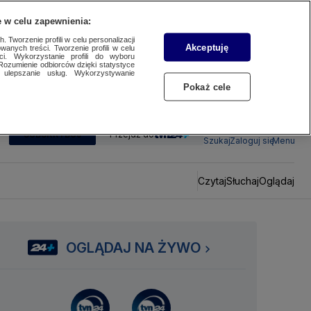
 w celu zapewnienia:
 Tworzenie profili w celu personalizacji
Akceptuję
wanych treści. Tworzenie profili w celu
ci. Wykorzystanie profili do wyboru
Rozumienie odbiorców dzięki statystyce
ulepszanie usług. Wykorzystywanie
Pokaż cele
SUBSKRYBUJ
Przejdź do
Szukaj
Zaloguj się
Menu
Czytaj
Słuchaj
Oglądaj
OGLĄDAJ NA ŻYWO