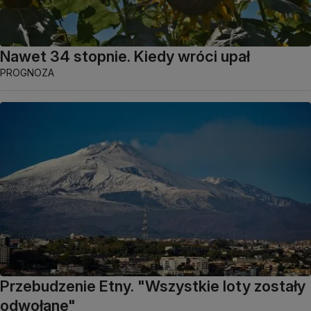
Nawet 34 stopnie. Kiedy wróci upał
PROGNOZA
Przebudzenie Etny. "Wszystkie loty zostały
odwołane"