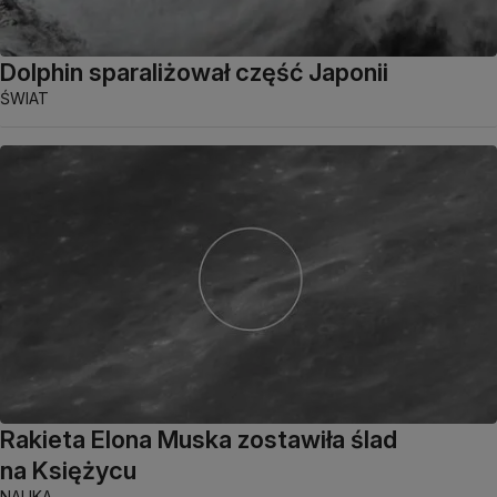
Dolphin sparaliżował część Japonii
ŚWIAT
Rakieta Elona Muska zostawiła ślad
na Księżycu
NAUKA