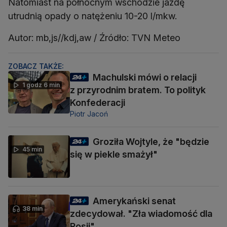
Natomiast na północnym wschodzie jazdę
utrudnią opady o natężeniu 10-20 l/mkw.
Autor: mb,js//kdj,aw / Źródło: TVN Meteo
ZOBACZ TAKŻE:
Machulski mówi o relacji
1 godz 6 min
z przyrodnim bratem. To polityk
Konfederacji
Piotr Jacoń
Groziła Wojtyle, że "będzie
45 min
się w piekle smażył"
Amerykański senat
38 min
zdecydował. "Zła wiadomość dla
Rosji"