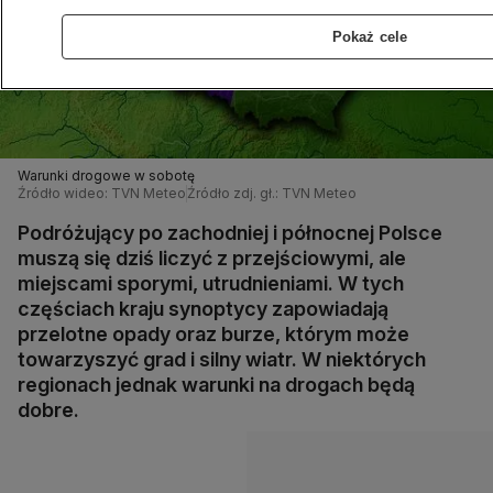
Pokaż cele
Warunki drogowe w sobotę
Źródło wideo: TVN Meteo
Źródło zdj. gł.: TVN Meteo
Podróżujący po zachodniej i północnej Polsce
muszą się dziś liczyć z przejściowymi, ale
miejscami sporymi, utrudnieniami. W tych
częściach kraju synoptycy zapowiadają
przelotne opady oraz burze, którym może
towarzyszyć grad i silny wiatr. W niektórych
regionach jednak warunki na drogach będą
dobre.