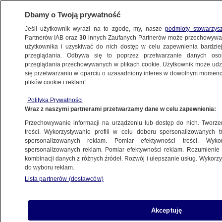
Dbamy o Twoją prywatność
Jeśli użytkownik wyrazi na to zgodę, my, nasze
podmioty stowarzys
Partnerów IAB oraz
30
innych Zaufanych Partnerów może przechowywa
METEO
użytkownika i uzyskiwać do nich dostęp w celu zapewnienia bardzi
przeglądania. Odbywa się to poprzez przetwarzanie danych os
przeglądania przechowywanych w plikach cookie. Użytkownik może udzie
NAJNOWSZE
się przetwarzaniu w oparciu o uzasadniony interes w dowolnym momencie
plików cookie i reklam”.
Sucho tylko na wschodzie i południu.
Polityka Prywatności
W innych regionach może padać i grzmieć
Wraz z naszymi partnerami przetwarzamy dane w celu zapewnienia:
Przechowywanie informacji na urządzeniu lub dostęp do nich. Tworzeni
28.06.2014, 06:56
treści. Wykorzystywanie profili w celu doboru spersonalizowanych tr
spersonalizowanych reklam. Pomiar efektywności treści. Wyko
spersonalizowanych reklam. Pomiar efektywności reklam. Rozumienie o
Udostępnij
kombinacji danych z różnych źródeł. Rozwój i ulepszanie usług. Wykor
do wyboru reklam.
Lista partnerów (dostawców)
Akceptuję