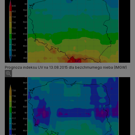
Prognoza indeksu UV na 13.08.2015 dla bezchmurnego nieba (IMGW)