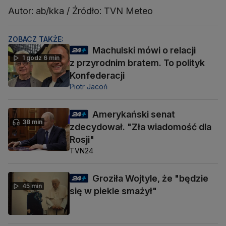
Autor: ab/kka / Źródło: TVN Meteo
ZOBACZ TAKŻE:
Machulski mówi o relacji
1 godz 6 min
z przyrodnim bratem. To polityk
Konfederacji
Piotr Jacoń
Amerykański senat
38 min
zdecydował. "Zła wiadomość dla
Rosji"
TVN24
Groziła Wojtyle, że "będzie
45 min
się w piekle smażył"