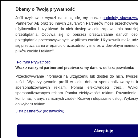
Dbamy o Twoją prywatność
Jeśli użytkownik wyrazi na to zgodę, my, nasze
podmioty stowarzys
Partnerów IAB oraz
30
innych Zaufanych Partnerów może przechowywa
METEO
użytkownika i uzyskiwać do nich dostęp w celu zapewnienia bardzi
przeglądania. Odbywa się to poprzez przetwarzanie danych os
przeglądania przechowywanych w plikach cookie. Użytkownik może udzie
NAJNOWSZE
się przetwarzaniu w oparciu o uzasadniony interes w dowolnym momencie
plików cookie i reklam”.
Prognoza pogody na dziś: zagrzmi w dniu
Polityka Prywatności
boga piorunów. Poza tym 25-34 st. C
Wraz z naszymi partnerami przetwarzamy dane w celu zapewnienia:
Przechowywanie informacji na urządzeniu lub dostęp do nich. Tworzeni
13.08.2015, 06:18
treści. Wykorzystywanie profili w celu doboru spersonalizowanych tr
spersonalizowanych reklam. Pomiar efektywności treści. Wyko
spersonalizowanych reklam. Pomiar efektywności reklam. Rozumienie o
Udostępnij
kombinacji danych z różnych źródeł. Rozwój i ulepszanie usług. Wykor
do wyboru reklam.
Lista partnerów (dostawców)
Akceptuję