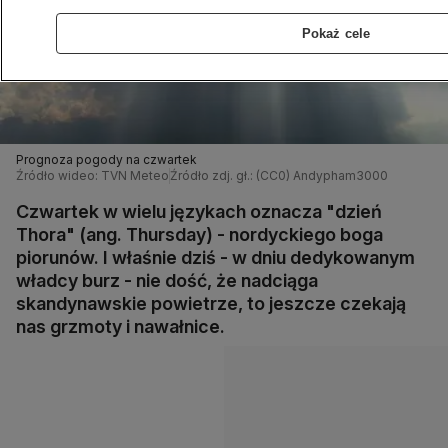
Pokaż cele
Prognoza pogody na czwartek
Źródło wideo: TVN Meteo
Źródło zdj. gł.: (CC0) Andypham3000
Czwartek w wielu językach oznacza "dzień
Thora" (ang. Thursday) - nordyckiego boga
piorunów. I właśnie dziś - w dniu dedykowanym
władcy burz - nie dość, że nadciąga
skandynawskie powietrze, to jeszcze czekają
nas grzmoty i nawałnice.