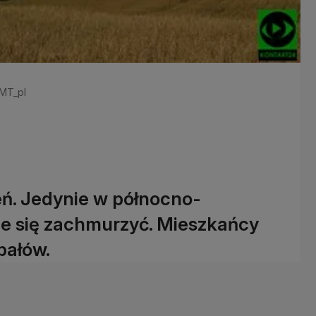
aMT_pl
eń. Jedynie w północno-
e się zachmurzyć. Mieszkańcy
pałów.