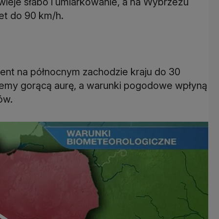
ieje słabo i umiarkowanie, a na Wybrzeżu
wet do 90 km/h.
cent na północnym zachodzie kraju do 30
ujemy gorącą aurę, a warunki pogodowe wpłyną
ów.