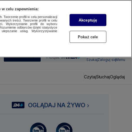
 w celu zapewnienia:
 Tworzenie profili w celu personalizacji
Akceptuję
wanych treści. Tworzenie profili w celu
ci. Wykorzystanie profili do wyboru
Rozumienie odbiorców dzięki statystyce
ulepszanie usług. Wykorzystywanie
Pokaż cele
SUBSKRYBUJ
Przejdź do
Szukaj
Zaloguj się
Menu
Czytaj
Słuchaj
Oglądaj
OGLĄDAJ NA ŻYWO