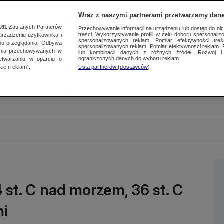
Wraz z naszymi partnerami przetwarzamy dane
161
Zaufanych Partnerów
Przechowywanie informacji na urządzeniu lub dostęp do nich.
treści. Wykorzystywanie profili w celu doboru spersonalizo
ządzeniu użytkownika i
spersonalizowanych reklam. Pomiar efektywności treś
bu przeglądania. Odbywa
spersonalizowanych reklam. Pomiar efektywności reklam. 
ania przechowywanych w
lub kombinacji danych z różnych źródeł. Rozwój i 
ograniczonych danych do wyboru reklam.
zetwarzaniu w oparciu o
ie i reklam”.
Lista partnerów (dostawców)
 st. C nad morzem, 36 st. C
mi