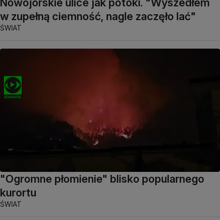
Nowojorskie ulice jak potoki. "Wyszedłem
w zupełną ciemność, nagle zaczęło lać"
ŚWIAT
"Ogromne płomienie" blisko popularnego
kurortu
ŚWIAT