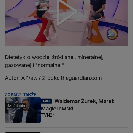
Dietetyk o wodzie: źródlanej, mineralnej,
gazowanej i "normalnej"
Autor: AP/aw / Źródło: theguardian.com
ZOBACZ TAKŻE:
Waldemar Żurek, Marek
44 min
Magierowski
TVN24