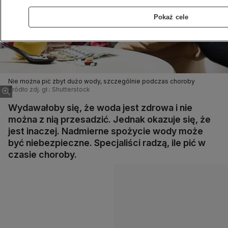
Pokaż cele
Nie można pić zbyt dużo wody, szczególnie podczas choroby
Źródło zdj. gł.: Shutterstock
Wydawałoby się, że woda jest zdrowa i nie
można z nią przesadzić. Jednak okazuje się, że
jest inaczej. Nadmierne spożycie wody może
być niebezpieczne. Specjaliści radzą, ile pić w
czasie choroby.