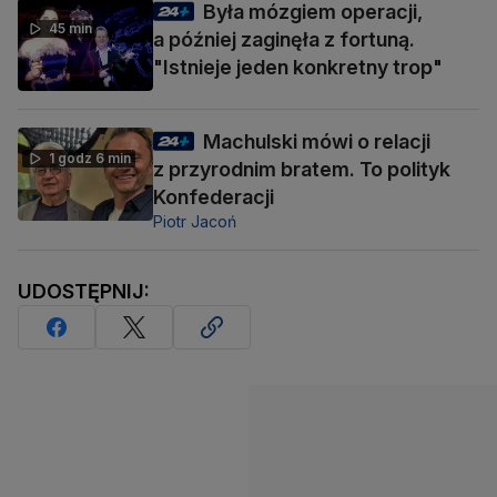
Była mózgiem operacji,
45 min
a później zaginęła z fortuną.
"Istnieje jeden konkretny trop"
Machulski mówi o relacji
1 godz 6 min
z przyrodnim bratem. To polityk
Konfederacji
Piotr Jacoń
UDOSTĘPNIJ: