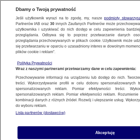
Dbamy o Twoją prywatność
Jeśli użytkownik wyrazi na to zgodę, my, nasze
podmioty stowarzys
Partnerów IAB oraz
30
innych Zaufanych Partnerów może przechowywa
METEO
użytkownika i uzyskiwać do nich dostęp w celu zapewnienia bardzi
przeglądania. Odbywa się to poprzez przetwarzanie danych os
przeglądania przechowywanych w plikach cookie. Użytkownik może udzie
NAJNOWSZE
się przetwarzaniu w oparciu o uzasadniony interes w dowolnym momencie
plików cookie i reklam”.
Nadmierne picie wody podczas choroby
Polityka Prywatności
może zaszkodzić
Wraz z naszymi partnerami przetwarzamy dane w celu zapewnienia:
Przechowywanie informacji na urządzeniu lub dostęp do nich. Tworzeni
10.12.2016, 08:55
treści. Wykorzystywanie profili w celu doboru spersonalizowanych tr
spersonalizowanych reklam. Pomiar efektywności treści. Wyko
spersonalizowanych reklam. Pomiar efektywności reklam. Rozumienie o
Udostępnij
kombinacji danych z różnych źródeł. Rozwój i ulepszanie usług. Wykor
do wyboru reklam.
Lista partnerów (dostawców)
Akceptuję