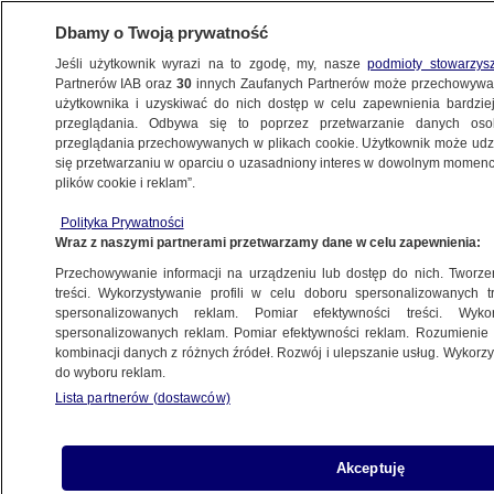
Dbamy o Twoją prywatność
Jeśli użytkownik wyrazi na to zgodę, my, nasze
podmioty stowarzys
Partnerów IAB oraz
30
innych Zaufanych Partnerów może przechowywa
METEO
użytkownika i uzyskiwać do nich dostęp w celu zapewnienia bardzi
przeglądania. Odbywa się to poprzez przetwarzanie danych os
przeglądania przechowywanych w plikach cookie. Użytkownik może udzie
NAJNOWSZE
się przetwarzaniu w oparciu o uzasadniony interes w dowolnym momencie
plików cookie i reklam”.
Mamut pod Elblągiem. Szczątki ssaka
Polityka Prywatności
na budowie krajowej "siódemki"
Wraz z naszymi partnerami przetwarzamy dane w celu zapewnienia:
Przechowywanie informacji na urządzeniu lub dostęp do nich. Tworzeni
12.07.2011, 13:43
treści. Wykorzystywanie profili w celu doboru spersonalizowanych tr
spersonalizowanych reklam. Pomiar efektywności treści. Wyko
spersonalizowanych reklam. Pomiar efektywności reklam. Rozumienie o
Udostępnij
kombinacji danych z różnych źródeł. Rozwój i ulepszanie usług. Wykor
do wyboru reklam.
Lista partnerów (dostawców)
Akceptuję