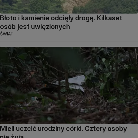
Błoto i kamienie odcięły drogę. Kilkaset
osób jest uwięzionych
ŚWIAT
Mieli uczcić urodziny córki. Cztery osoby
nie żyją