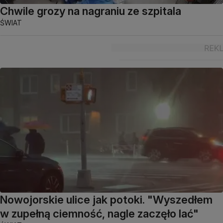
Chwile grozy na nagraniu ze szpitala
ŚWIAT
Nowojorskie ulice jak potoki. "Wyszedłem
w zupełną ciemność, nagle zaczęło lać"