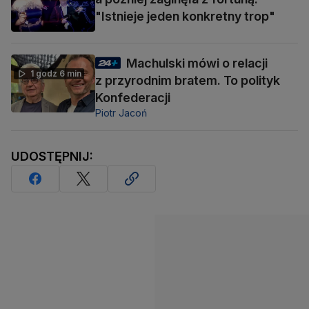
"Istnieje jeden konkretny trop"
Machulski mówi o relacji
1 godz 6 min
z przyrodnim bratem. To polityk
Konfederacji
Piotr Jacoń
UDOSTĘPNIJ: