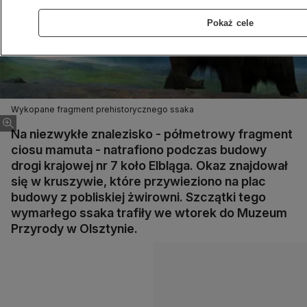
Pokaż cele
Wykopane fragment prehistorycznego ssaka
Na niezwykłe znalezisko - półmetrowy fragment
ciosu mamuta - natrafiono podczas budowy
drogi krajowej nr 7 koło Elbląga. Okaz znajdował
się w kruszywie, które przywieziono na plac
budowy z pobliskiej żwirowni. Szczątki tego
wymarłego ssaka trafiły we wtorek do Muzeum
Przyrody w Olsztynie.