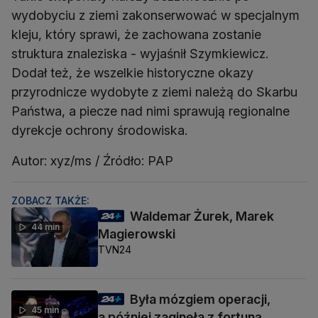
wydobyciu z ziemi zakonserwować w specjalnym
kleju, który sprawi, że zachowana zostanie
struktura znaleziska - wyjaśnił Szymkiewicz.
Dodał też, że wszelkie historyczne okazy
przyrodnicze wydobyte z ziemi należą do Skarbu
Państwa, a piecze nad nimi sprawują regionalne
dyrekcje ochrony środowiska.
Autor: xyz/ms / Źródło: PAP
ZOBACZ TAKŻE:
Waldemar Żurek, Marek
44 min
Magierowski
TVN24
Była mózgiem operacji,
45 min
a później zaginęła z fortuną.