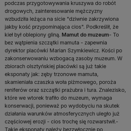
podczas przygotowywania kruszywa do robót
drogowych, zainteresowanie mężczyzny
wzbudziła leżąca na sicie "dziwnie zakrzywiona
jakby kość przypominająca cios". Podkreślił, że
kieł był oblepiony gliną.
Mamut do muzeum
- To
bez wątpienia szczątki mamuta - zapewnia
dyrektor placówki Marian Szymkiewicz. Kości po
zakonserwowaniu wzbogacą zasoby muzeum. W
zbiorach olsztyńskiej placówki są już takie
eksponaty jak: zęby trzonowe mamuta,
skamieniała czaszka woła piżmowego, poroża
reniferów oraz szczątki prażubra i tura. Znalezisko,
które we wtorek trafiło do muzeum, wymaga
konserwacji, ponieważ po wydobyciu na skutek
działania warunków atmosferycznych uległo już
częściowej erozji - cios trochę się rozwarstwił.-
Takie eksponaty należy bezzwłocznie po