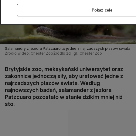
Pokaż cele
Salamandry z jeziora Patzcuaro to jedne z najrzadszych płazów świata
Źródło wideo: Chester Zoo
Źródło zdj. gł.: Chester Zoo
Brytyjskie zoo, meksykański uniwersytet oraz
zakonnice jednoczą siły, aby uratować jedne z
najrzadszych płazów świata. Według
najnowszych badań, salamander z jeziora
Patzcuaro pozostało w stanie dzikim mniej niż
sto.