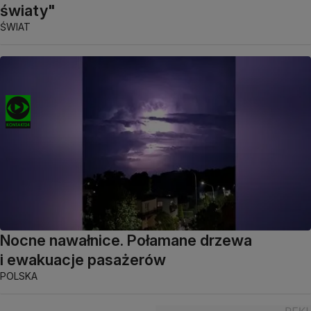
światy"
ŚWIAT
Nocne nawałnice. Połamane drzewa
i ewakuacje pasażerów
POLSKA