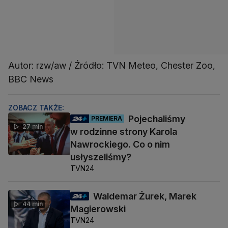
Autor: rzw/aw / Źródło: TVN Meteo, Chester Zoo,
BBC News
ZOBACZ TAKŻE:
Pojechaliśmy
PREMIERA
27 min
w rodzinne strony Karola
Nawrockiego. Co o nim
usłyszeliśmy?
TVN24
Waldemar Żurek, Marek
44 min
Magierowski
TVN24