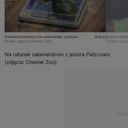
Badania biometryczne salamandry z jeziora
Więcej
Badania biom
Patzcuaro na Uniwersytecie Michoacana
Źródło zdjęcia: Chester Zoo
Patzcuaro na
Źródło zdjęc
Na ratunek salamandrom z jeziora Patzcuaro
(zdjęcia: Chester Zoo)