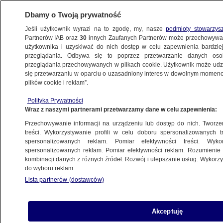
Dbamy o Twoją prywatność
Jeśli użytkownik wyrazi na to zgodę, my, nasze
podmioty stowarzys
Partnerów IAB oraz
30
innych Zaufanych Partnerów może przechowywa
METEO
użytkownika i uzyskiwać do nich dostęp w celu zapewnienia bardzi
przeglądania. Odbywa się to poprzez przetwarzanie danych os
przeglądania przechowywanych w plikach cookie. Użytkownik może udzie
NAJNOWSZE
się przetwarzaniu w oparciu o uzasadniony interes w dowolnym momencie
plików cookie i reklam”.
Azteckie bóstwa bliskie wyginięcia. "Nowa
Polityka Prywatności
nadzieja w walce o przetrwanie"
Wraz z naszymi partnerami przetwarzamy dane w celu zapewnienia:
Przechowywanie informacji na urządzeniu lub dostęp do nich. Tworzeni
8.06.2018, 17:52
treści. Wykorzystywanie profili w celu doboru spersonalizowanych tr
spersonalizowanych reklam. Pomiar efektywności treści. Wyko
spersonalizowanych reklam. Pomiar efektywności reklam. Rozumienie o
Udostępnij
kombinacji danych z różnych źródeł. Rozwój i ulepszanie usług. Wykor
do wyboru reklam.
Lista partnerów (dostawców)
Akceptuję