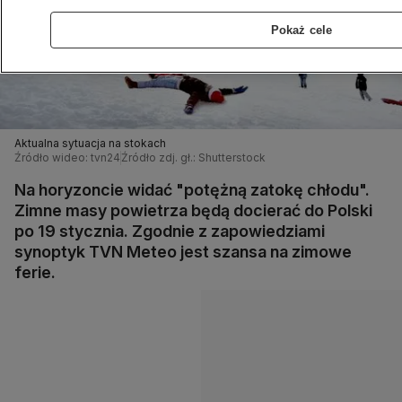
Pokaż cele
Aktualna sytuacja na stokach
Źródło wideo: tvn24
Źródło zdj. gł.: Shutterstock
Na horyzoncie widać "potężną zatokę chłodu".
Zimne masy powietrza będą docierać do Polski
po 19 stycznia. Zgodnie z zapowiedziami
synoptyk TVN Meteo jest szansa na zimowe
ferie.