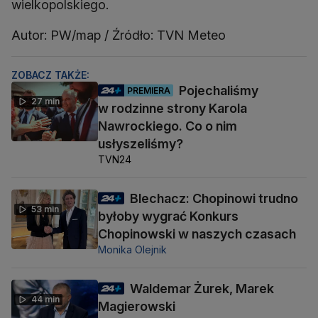
wielkopolskiego.
Autor: PW/map / Źródło: TVN Meteo
ZOBACZ TAKŻE:
Pojechaliśmy
PREMIERA
27 min
w rodzinne strony Karola
Nawrockiego. Co o nim
usłyszeliśmy?
TVN24
Blechacz: Chopinowi trudno
53 min
byłoby wygrać Konkurs
Chopinowski w naszych czasach
Monika Olejnik
Waldemar Żurek, Marek
44 min
Magierowski