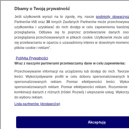
Dbamy o Twoją prywatność
Jeśli użytkownik wyrazi na to zgodę, my, nasze
podmioty stowarzys
Partnerów IAB oraz
30
innych Zaufanych Partnerów może przechowywa
METEO
użytkownika i uzyskiwać do nich dostęp w celu zapewnienia bardzi
przeglądania. Odbywa się to poprzez przetwarzanie danych os
przeglądania przechowywanych w plikach cookie. Użytkownik może udzie
NAJNOWSZE
się przetwarzaniu w oparciu o uzasadniony interes w dowolnym momencie
plików cookie i reklam”.
70 proc. szans na zimowe ferie. "Potężna
Polityka Prywatności
zatoka chłodu" na horyzoncie
Wraz z naszymi partnerami przetwarzamy dane w celu zapewnienia:
Przechowywanie informacji na urządzeniu lub dostęp do nich. Tworzeni
13.01.2015, 12:13
treści. Wykorzystywanie profili w celu doboru spersonalizowanych tr
spersonalizowanych reklam. Pomiar efektywności treści. Wyko
spersonalizowanych reklam. Pomiar efektywności reklam. Rozumienie o
Udostępnij
kombinacji danych z różnych źródeł. Rozwój i ulepszanie usług. Wykor
do wyboru reklam.
Lista partnerów (dostawców)
Akceptuję