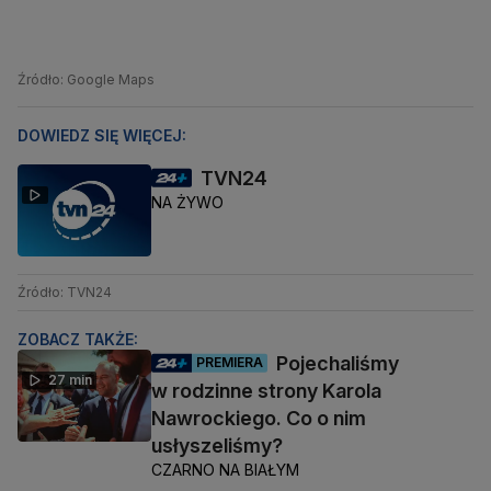
Źródło: Google Maps
DOWIEDZ SIĘ WIĘCEJ:
TVN24
NA ŻYWO
Źródło: TVN24
ZOBACZ TAKŻE:
Pojechaliśmy
PREMIERA
27 min
w rodzinne strony Karola
Nawrockiego. Co o nim
usłyszeliśmy?
CZARNO NA BIAŁYM