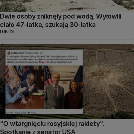
Dwie osoby zniknęły pod wodą. Wyłowili
ciało 47-latka, szukają 30-latka
LUBLIN
"O wtargnięciu rosyjskiej rakiety".
Spotkanie z senator USA