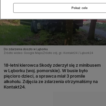
Pokaż cele
Do zdarzenia doszło w Lęborku
Źródło wideo: Google Maps
Źródło zdj. gł.: Kontakt24 / Lębork24
18-letni kierowca Skody zderzył się z minibusem
w Lęborku (woj. pomorskie). W busie było
pięcioro dzieci, a sprawca miał 3 promile
alkoholu. Zdjęcia ze zdarzenia otrzymaliśmy na
Kontakt24.