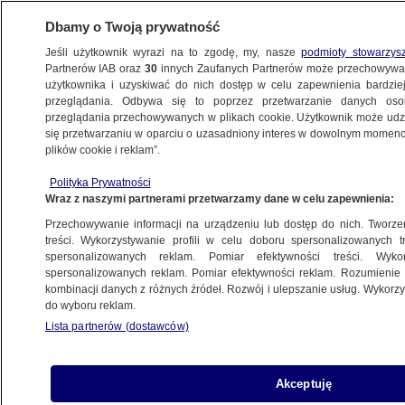
Dbamy o Twoją prywatność
Jeśli użytkownik wyrazi na to zgodę, my, nasze
podmioty stowarzys
Partnerów IAB oraz
30
innych Zaufanych Partnerów może przechowywa
użytkownika i uzyskiwać do nich dostęp w celu zapewnienia bardzi
przeglądania. Odbywa się to poprzez przetwarzanie danych os
przeglądania przechowywanych w plikach cookie. Użytkownik może udzie
TRÓJMIASTO
się przetwarzaniu w oparciu o uzasadniony interes w dowolnym momencie
plików cookie i reklam”.
Pijany kierowca uderzył w minibusa
Polityka Prywatności
z dziećmi
Wraz z naszymi partnerami przetwarzamy dane w celu zapewnienia:
Przechowywanie informacji na urządzeniu lub dostęp do nich. Tworzeni
Oprac.
Natalia Grzybowska
treści. Wykorzystywanie profili w celu doboru spersonalizowanych tr
spersonalizowanych reklam. Pomiar efektywności treści. Wyko
23.05.2026, 16:42
spersonalizowanych reklam. Pomiar efektywności reklam. Rozumienie o
kombinacji danych z różnych źródeł. Rozwój i ulepszanie usług. Wykor
do wyboru reklam.
Posłuchaj artykułu
Czyta lektor AI
Lista partnerów (dostawców)
Akceptuję