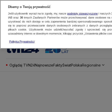
Dbamy o Twoją prywatność
Jeśli użytkownik wyrazi na to zgodę, my, nasze
podmioty stowarzyszone
i naszych
IAB oraz
30
innych Zaufanych Partnerów może przechowywać dane osobowe na ur
uzyskiwać do nich dostęp w celu zapewnienia bardziej spersonalizowanego sposo
się to poprzez przetwarzanie danych osobowych zebranych z danych przegląd
plikach cookie. Użytkownik może udzielić/wycofać zgodę i sprzeciwić się pr
uzasadniony interes w dowolnym momencie, klikając przycisk „Ustawienia plików cook
Polityka Prywatności
Oglądaj TVN24
Najnowsze
Fakty
Świat
Polska
Regionalne