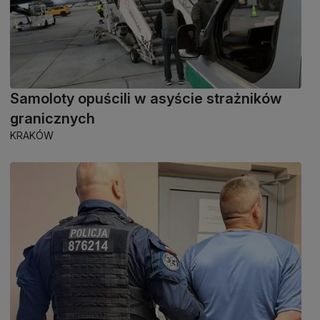
Samoloty opuścili w asyście strażników
granicznych
KRAKÓW