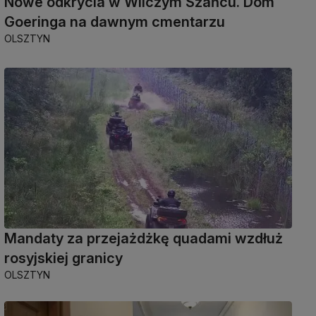
Nowe odkrycia w Wilczym Szańcu. Dom
Goeringa na dawnym cmentarzu
OLSZTYN
Mandaty za przejażdżkę quadami wzdłuż
rosyjskiej granicy
OLSZTYN