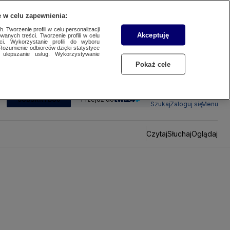
 w celu zapewnienia:
 Tworzenie profili w celu personalizacji
Akceptuję
wanych treści. Tworzenie profili w celu
ci. Wykorzystanie profili do wyboru
Rozumienie odbiorców dzięki statystyce
ulepszanie usług. Wykorzystywanie
Pokaż cele
SUBSKRYBUJ
Przejdź do
Szukaj
Zaloguj się
Menu
Czytaj
Słuchaj
Oglądaj