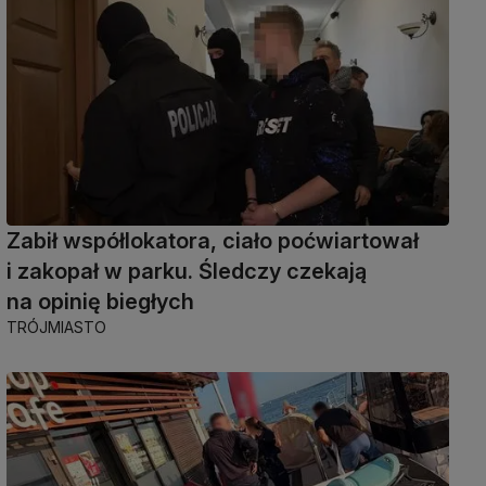
Zabił współlokatora, ciało poćwiartował
i zakopał w parku. Śledczy czekają
na opinię biegłych
TRÓJMIASTO