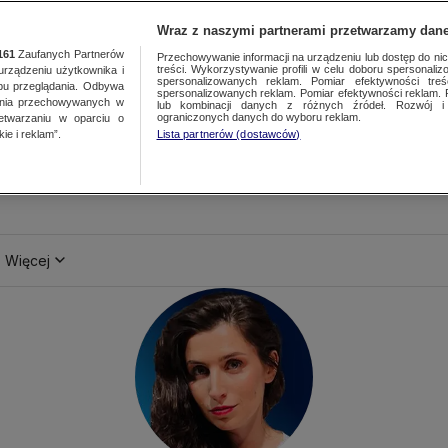
Wraz z naszymi partnerami przetwarzamy dane
161
Zaufanych Partnerów
Przechowywanie informacji na urządzeniu lub dostęp do nich.
treści. Wykorzystywanie profili w celu doboru spersonalizo
ządzeniu użytkownika i
spersonalizowanych reklam. Pomiar efektywności treś
bu przeglądania. Odbywa
spersonalizowanych reklam. Pomiar efektywności reklam. 
ania przechowywanych w
lub kombinacji danych z różnych źródeł. Rozwój i 
ograniczonych danych do wyboru reklam.
zetwarzaniu w oparciu o
ie i reklam”.
Lista partnerów (dostawców)
Więcej