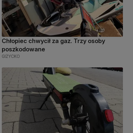
Chłopiec chwycił za gaz. Trzy osoby
poszkodowane
GIŻYCKO