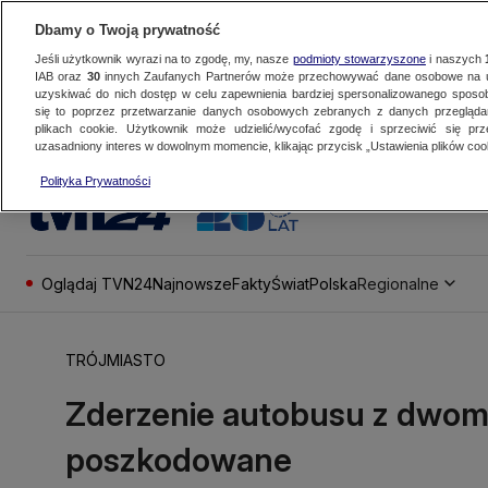
Dbamy o Twoją prywatność
Jeśli użytkownik wyrazi na to zgodę, my, nasze
podmioty stowarzyszone
i naszych
IAB oraz
30
innych Zaufanych Partnerów może przechowywać dane osobowe na ur
uzyskiwać do nich dostęp w celu zapewnienia bardziej spersonalizowanego sposo
się to poprzez przetwarzanie danych osobowych zebranych z danych przegląd
plikach cookie. Użytkownik może udzielić/wycofać zgodę i sprzeciwić się pr
uzasadniony interes w dowolnym momencie, klikając przycisk „Ustawienia plików cook
Polityka Prywatności
Oglądaj TVN24
Najnowsze
Fakty
Świat
Polska
Regionalne
TRÓJMIASTO
Zderzenie autobusu z dwom
poszkodowane