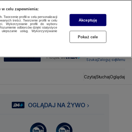
 w celu zapewnienia:
 Tworzenie profili w celu personalizacji
Akceptuję
wanych treści. Tworzenie profili w celu
ci. Wykorzystanie profili do wyboru
Rozumienie odbiorców dzięki statystyce
ulepszanie usług. Wykorzystywanie
Pokaż cele
SUBSKRYBUJ
Przejdź do
Szukaj
Zaloguj się
Menu
Czytaj
Słuchaj
Oglądaj
OGLĄDAJ NA ŻYWO