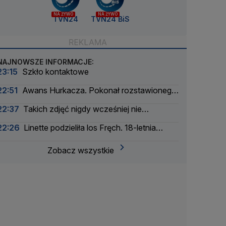
NA ŻYWO
NA ŻYWO
TVN24
TVN24 BiS
NAJNOWSZE INFORMACJE:
23:15
Szkło kontaktowe
22:51
Awans Hurkacza. Pokonał rozstawionego
rywala
22:37
Takich zdjęć nigdy wcześniej nie
wykonano
22:26
Linette podzieliła los Fręch. 18-letnia
Amerykanka za mocna
Zobacz wszystkie