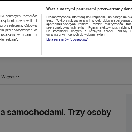
Wraz z naszymi partnerami przetwarzamy dane
161
Zaufanych Partnerów
Przechowywanie informacji na urządzeniu lub dostęp do nich.
treści. Wykorzystywanie profili w celu doboru spersonalizo
ządzeniu użytkownika i
spersonalizowanych reklam. Pomiar efektywności treś
bu przeglądania. Odbywa
spersonalizowanych reklam. Pomiar efektywności reklam. 
ania przechowywanych w
lub kombinacji danych z różnych źródeł. Rozwój i 
ograniczonych danych do wyboru reklam.
zetwarzaniu w oparciu o
ie i reklam”.
Lista partnerów (dostawców)
Więcej
a samochodami. Trzy osoby