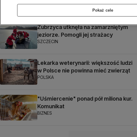
KATOWICE
Pokaż cele
Żubrzyca utknęła na zamarzniętym
jeziorze. Pomogli jej strażacy
SZCZECIN
Lekarka weterynarii: większość ludzi
w Polsce nie powinna mieć zwierząt
POLSKA
"Uśmiercenie" ponad pół miliona kur.
Komunikat
BIZNES