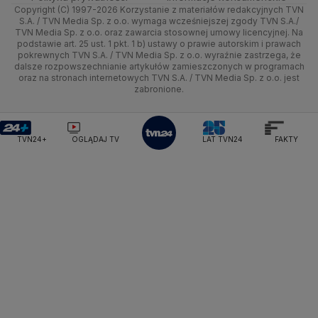
Ministerstwo Sportu i Turystyki
Copyright (C) 1997-2026 Korzystanie z materiałów redakcyjnych TVN
Tematy
Kujawsko-pomorskie
Ze świata
Prognoza
Lekkoatletyka
Zdrowie
Uwaga TVN
Ministerstwo Cyfryzacji
Test zgodności
S.A. / TVN Media Sp. z o.o. wymaga wcześniejszej zgody TVN S.A./
TVN Media Sp. z o.o. oraz zawarcia stosownej umowy licencyjnej. Na
Ministerstwo Edukacji Narodowej
Lublin
podstawie art. 25 ust. 1 pkt. 1 b) ustawy o prawie autorskim i prawach
Tech
Świat
Siatkówka
Tech
HGTV
Oglądaj na TV
Ministerstwo Finansów
pokrewnych TVN S.A. / TVN Media Sp. z o.o. wyraźnie zastrzega, że
dalsze rozpowszechnianie artykułów zamieszczonych w programach
Ministerstwo Klimatu i Środowiska
Lubuskie
Moto
Nauka
F1
Nauka
TVN Turbo
Zrealizuj voucher
oraz na stronach internetowych TVN S.A. / TVN Media Sp. z o.o. jest
Ministerstwo Nauki i Szkolnictwa Wyższego
zabronione.
Olsztyn
Dla seniora
Ciekawostki
Ministerstwo Sprawiedliwości
Rozrywka
TVN Style
Ministerstwo Rodziny, Pracy i Polityki Społecznej
Opole
Turystyka
Podróże
TVN7
Ministerstwo Spraw Zagranicznych
Moskwa
TVN24+
OGLĄDAJ TV
LAT TVN24
FAKTY
Naczelny Sąd Administracyjny
Rzeszów
Smog
TTV
Najwyższa Izba Kontroli
Szczecin
Narodowe Centrum Badań i Rozwoju
Narodowy Bank Polski
Narodowy Fundusz Zdrowia
Białystok
NASA
NATO
Niemcy
Nord Stream 2
Nowa Lewica
Ordo Iuris
Organizacja Narodów Zjednoczonych
Orlen
Parlament Europejski
Partia Demokratyczna USA
Partia Republikańska
Pentagon
Piotr Gliński
PIT
PKB Polski
PKO BP
PKP Cargo
PKP Intercity
PKP PLK