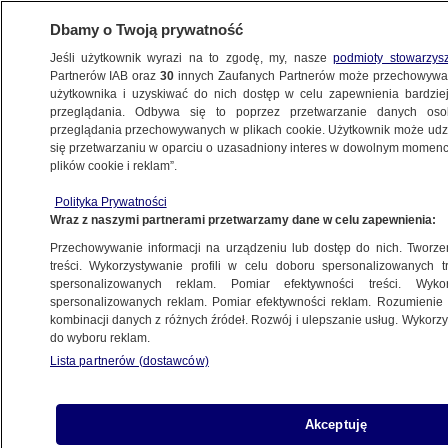
Dbamy o Twoją prywatność
Jeśli użytkownik wyrazi na to zgodę, my, nasze
podmioty stowarzys
Partnerów IAB oraz
30
innych Zaufanych Partnerów może przechowywa
użytkownika i uzyskiwać do nich dostęp w celu zapewnienia bardzi
przeglądania. Odbywa się to poprzez przetwarzanie danych os
przeglądania przechowywanych w plikach cookie. Użytkownik może udzie
WETERYNARZ
się przetwarzaniu w oparciu o uzasadniony interes w dowolnym momencie
plików cookie i reklam”.
Schronisko miało być zamknięte,
nadal działa
Polityka Prywatności
Wraz z naszymi partnerami przetwarzamy dane w celu zapewnienia:
KRAKÓW
Przechowywanie informacji na urządzeniu lub dostęp do nich. Tworzeni
treści. Wykorzystywanie profili w celu doboru spersonalizowanych tr
spersonalizowanych reklam. Pomiar efektywności treści. Wyko
Psy zaczęły się rozmnażać,
spersonalizowanych reklam. Pomiar efektywności reklam. Rozumienie o
a właściciel przestał sobie radzić.
kombinacji danych z różnych źródeł. Rozwój i ulepszanie usług. Wykor
do wyboru reklam.
Odebrano 60 zwierząt
Lista partnerów (dostawców)
RZESZÓW
Z głodu zjadały karton. Policja
Akceptuję
nie miała wątpliwości