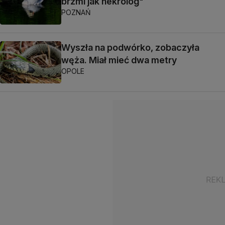
brzmi jak nekrolog"
POZNAŃ
Wyszła na podwórko, zobaczyła
węża. Miał mieć dwa metry
OPOLE