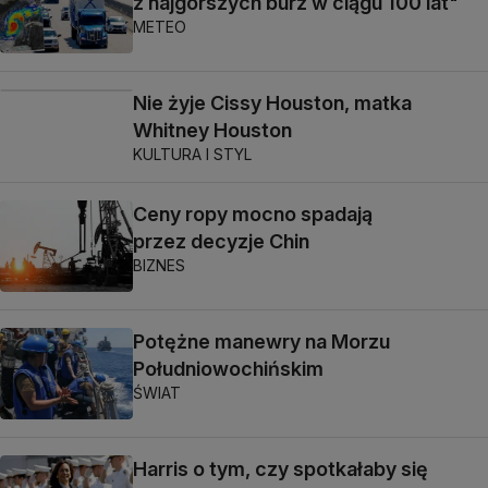
z najgorszych burz w ciągu 100 lat"
METEO
Nie żyje Cissy Houston, matka
Whitney Houston
KULTURA I STYL
Ceny ropy mocno spadają
przez decyzje Chin
BIZNES
Potężne manewry na Morzu
Południowochińskim
ŚWIAT
Harris o tym, czy spotkałaby się