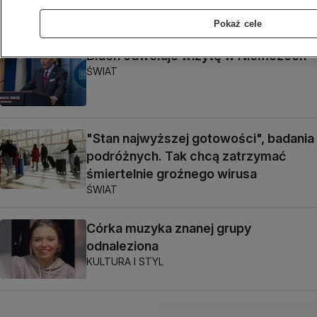
WYBORY PREZYDENCKIE W USA 2024
Pokaż cele
Biden odwołuje wizytę w Niemczech
ŚWIAT
"Stan najwyższej gotowości", badania
podróżnych. Tak chcą zatrzymać
śmiertelnie groźnego wirusa
ŚWIAT
Córka muzyka znanej grupy
odnaleziona
KULTURA I STYL