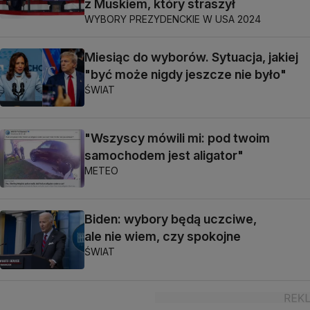
z Muskiem, który straszył
WYBORY PREZYDENCKIE W USA 2024
Miesiąc do wyborów. Sytuacja, jakiej
"być może nigdy jeszcze nie było"
ŚWIAT
"Wszyscy mówili mi: pod twoim
samochodem jest aligator"
METEO
Biden: wybory będą uczciwe,
ale nie wiem, czy spokojne
ŚWIAT