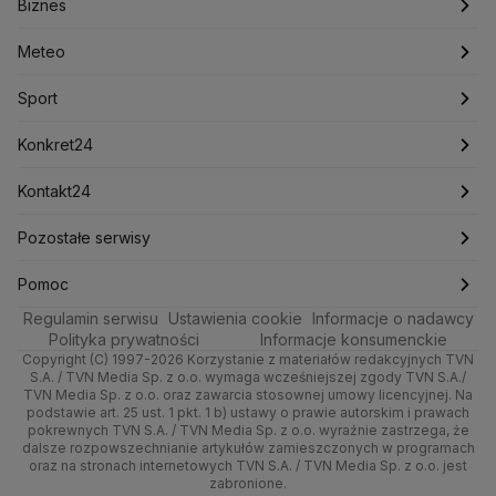
Biznes
Podcasty
Kryptowaluty
Fakty po Faktach
Krzysztof Bosak
Krzysztof Hetman
Warszawa
Biznes
Lasy Państwowe
Lech Wałęsa
Lewica
Meteo
Artykuły
Fakty o Świecie
Łódź
Najnowsze
Meteo
Lotnisko Chopina
Lotto
Maciej Wąsik
Marcin Przydacz
Marcin Kierwiński
Marian Banaś
Sport
Newslettery
Ludzie Faktów
Katowice
Notowania
Pogoda godzinowa
Sport
Mariusz Błaszczak
Mariusz Kamiński
Mark Zuckerberg
Mateusz Morawiecki
Zdrowie
Kraków
Pieniądze
Pogoda długoterminowa
Piłka Nożna
Konkret24
Michał Kamiński
Technologia
Poznań
Nieruchomości
Pogoda na jutro
Ministerstwo Aktywów Państwowych
Tenis
Najnowsze
Kontakt24
Ministerstwo Edukacji i Nauki
Kultura i styl
Trójmiasto
Rynki
Pogoda na weekend
Kolarstwo
Polska
Najnowsze
Pozostałe serwisy
Ministerstwo Infrastruktury
Ministerstwo Kultury
Ministerstwo Obrony Narodowej
Ciekawostki
Wrocław
Dla firm
Najnowsze
Skoki Narciarskie
Świat
Gorące Tematy
TVN
Pomoc
Ministerstwo Rolnictwa
Regulamin serwisu
Quizy
Ustawienia cookie
Informacje o nadawcy
Ministerstwo Rozwoju i Technologii
Kielce
Handel
Polska
Sporty zimowe
Polityka
Wyślij zgłoszenie
Dzień Dobry TVN
Centrum pomocy
Polityka prywatności
Informacje konsumenckie
Ministerstwo Sportu i Turystyki
Copyright (C) 1997-2026 Korzystanie z materiałów redakcyjnych TVN
Tematy
Kujawsko-pomorskie
Ze świata
Prognoza
Lekkoatletyka
Zdrowie
Uwaga TVN
Ministerstwo Cyfryzacji
Test zgodności
S.A. / TVN Media Sp. z o.o. wymaga wcześniejszej zgody TVN S.A./
TVN Media Sp. z o.o. oraz zawarcia stosownej umowy licencyjnej. Na
Ministerstwo Edukacji Narodowej
Lublin
podstawie art. 25 ust. 1 pkt. 1 b) ustawy o prawie autorskim i prawach
Tech
Świat
Siatkówka
Tech
HGTV
Oglądaj na TV
Ministerstwo Finansów
pokrewnych TVN S.A. / TVN Media Sp. z o.o. wyraźnie zastrzega, że
dalsze rozpowszechnianie artykułów zamieszczonych w programach
Ministerstwo Klimatu i Środowiska
Lubuskie
Moto
Nauka
F1
Nauka
TVN Turbo
Zrealizuj voucher
oraz na stronach internetowych TVN S.A. / TVN Media Sp. z o.o. jest
Ministerstwo Nauki i Szkolnictwa Wyższego
zabronione.