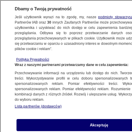
Dbamy o Twoją prywatność
Jeśli użytkownik wyrazi na to zgodę, my, nasze
podmioty stowarzys
Partnerów IAB oraz
30
innych Zaufanych Partnerów może przechowywa
użytkownika i uzyskiwać do nich dostęp w celu zapewnienia bardzi
przeglądania. Odbywa się to poprzez przetwarzanie danych os
przeglądania przechowywanych w plikach cookie. Użytkownik może udzie
USA
się przetwarzaniu w oparciu o uzasadniony interes w dowolnym momencie
plików cookie i reklam”.
"Problem zdrowotny" pilota, stery
w rękach pasażera
Polityka Prywatności
Wraz z naszymi partnerami przetwarzamy dane w celu zapewnienia:
ŚWIAT
Przechowywanie informacji na urządzeniu lub dostęp do nich. Tworzeni
treści. Wykorzystywanie profili w celu doboru spersonalizowanych tr
spersonalizowanych reklam. Pomiar efektywności treści. Wyko
Doradca Harris: uważa, że przyszłość
spersonalizowanych reklam. Pomiar efektywności reklam. Rozumienie o
Ukrainy jest w NATO
kombinacji danych z różnych źródeł. Rozwój i ulepszanie usług. Wykor
ŚWIAT
do wyboru reklam.
Lista partnerów (dostawców)
"Wiele rosyjskich operacji", kilka
Akceptuję
w "kluczowych stanach"