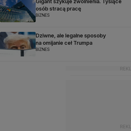
Gigant szykuje zwolnienia. Tysiące
osób stracą pracę
BIZNES
Dziwne, ale legalne sposoby
na omijanie ceł Trumpa
BIZNES