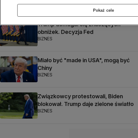
ŚWIAT
Pokaż cele
Trump domagał się znaczących
obniżek. Decyzja Fed
BIZNES
Miało być "made in USA", mogą być
Chiny
BIZNES
Związkowcy protestowali, Biden
blokował. Trump daje zielone światło
BIZNES