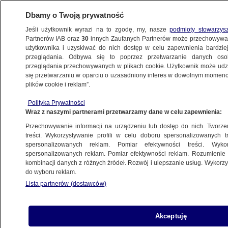
Dbamy o Twoją prywatność
Jeśli użytkownik wyrazi na to zgodę, my, nasze
podmioty stowarzys
Partnerów IAB oraz
30
innych Zaufanych Partnerów może przechowywa
użytkownika i uzyskiwać do nich dostęp w celu zapewnienia bardzi
przeglądania. Odbywa się to poprzez przetwarzanie danych os
przeglądania przechowywanych w plikach cookie. Użytkownik może udzie
GOSPODARKA USA
się przetwarzaniu w oparciu o uzasadniony interes w dowolnym momencie
plików cookie i reklam”.
Najwyższy poziom od niemal 100 lat.
Eksperci alarmują
Polityka Prywatności
Wraz z naszymi partnerami przetwarzamy dane w celu zapewnienia:
BIZNES
Przechowywanie informacji na urządzeniu lub dostęp do nich. Tworzeni
treści. Wykorzystywanie profili w celu doboru spersonalizowanych tr
spersonalizowanych reklam. Pomiar efektywności treści. Wyko
"Jest głupi". Trump znów obraża
spersonalizowanych reklam. Pomiar efektywności reklam. Rozumienie o
ŚWIAT
kombinacji danych z różnych źródeł. Rozwój i ulepszanie usług. Wykor
do wyboru reklam.
Lista partnerów (dostawców)
Zawarli porozumienie pokojowe.
Akceptuję
Podpisali je w Waszyngtonie