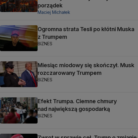
porządek
Maciej Michałek
Ogromna strata Tesli po kłótni Muska
z Trumpem
BIZNES
Miesiąc miodowy się skończył. Musk
rozczarowany Trumpem
BIZNES
Efekt Trumpa. Ciemne chmury
nad największą gospodarką
BIZNES
Zwrot w sprawie ceł. Trump o zmianie