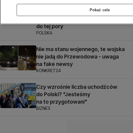
Pokaż cele
Eksplozja w Przewodowie. Co wiemy
do tej pory
POLSKA
Nie ma stanu wojennego, te wojska
nie jadą do Przewodowa - uwaga
na fake newsy
KONKRET24
Czy wzrośnie liczba uchodźców
do Polski? "Jesteśmy
na to przygotowani"
BIZNES