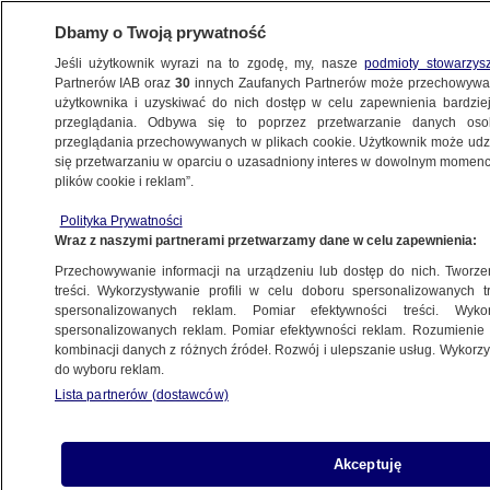
Dbamy o Twoją prywatność
Jeśli użytkownik wyrazi na to zgodę, my, nasze
podmioty stowarzys
Partnerów IAB oraz
30
innych Zaufanych Partnerów może przechowywa
użytkownika i uzyskiwać do nich dostęp w celu zapewnienia bardzi
przeglądania. Odbywa się to poprzez przetwarzanie danych os
przeglądania przechowywanych w plikach cookie. Użytkownik może udzie
UKRAINA
się przetwarzaniu w oparciu o uzasadniony interes w dowolnym momencie
plików cookie i reklam”.
"Większość członków stanowczo
potępiła wojnę w Ukrainie"
Polityka Prywatności
Wraz z naszymi partnerami przetwarzamy dane w celu zapewnienia:
ŚWIAT
Przechowywanie informacji na urządzeniu lub dostęp do nich. Tworzeni
treści. Wykorzystywanie profili w celu doboru spersonalizowanych tr
"Nieważne, kto wystrzelił. Winna jest
spersonalizowanych reklam. Pomiar efektywności treści. Wyko
Rosja"
spersonalizowanych reklam. Pomiar efektywności reklam. Rozumienie o
kombinacji danych z różnych źródeł. Rozwój i ulepszanie usług. Wykor
POLSKA
do wyboru reklam.
Lista partnerów (dostawców)
Блащак: Росія хотіла б домогтися
припинення вогню, щоб виграти час
Akceptuję
TVN24 PO UKRAIŃSKU