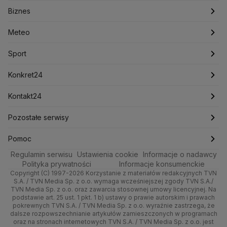
Biznes
Podcasty
Kryptowaluty
Fakty po Faktach
Krzysztof Bosak
Krzysztof Hetman
Warszawa
Biznes
Lasy Państwowe
Lech Wałęsa
Lewica
Meteo
Artykuły
Fakty o Świecie
Łódź
Najnowsze
Meteo
Lotnisko Chopina
Lotto
Maciej Wąsik
Marcin Przydacz
Marcin Kierwiński
Marian Banaś
Sport
Newslettery
Ludzie Faktów
Katowice
Notowania
Pogoda godzinowa
Sport
Mariusz Błaszczak
Mariusz Kamiński
Mark Zuckerberg
Mateusz Morawiecki
Zdrowie
Kraków
Pieniądze
Pogoda długoterminowa
Piłka Nożna
Konkret24
Michał Kamiński
Technologia
Poznań
Nieruchomości
Pogoda na jutro
Ministerstwo Aktywów Państwowych
Tenis
Najnowsze
Kontakt24
Ministerstwo Edukacji i Nauki
Kultura i styl
Trójmiasto
Rynki
Pogoda na weekend
Kolarstwo
Polska
Najnowsze
Pozostałe serwisy
Ministerstwo Infrastruktury
Ministerstwo Kultury
Ministerstwo Obrony Narodowej
Ciekawostki
Wrocław
Dla firm
Najnowsze
Skoki Narciarskie
Świat
Gorące Tematy
TVN
Pomoc
Ministerstwo Rolnictwa
Regulamin serwisu
Quizy
Ustawienia cookie
Informacje o nadawcy
Ministerstwo Rozwoju i Technologii
Kielce
Handel
Polska
Sporty zimowe
Polityka
Wyślij zgłoszenie
Dzień Dobry TVN
Centrum pomocy
Polityka prywatności
Informacje konsumenckie
Ministerstwo Sportu i Turystyki
Copyright (C) 1997-2026 Korzystanie z materiałów redakcyjnych TVN
Tematy
Kujawsko-pomorskie
Ze świata
Prognoza
Lekkoatletyka
Zdrowie
Uwaga TVN
Ministerstwo Cyfryzacji
Test zgodności
S.A. / TVN Media Sp. z o.o. wymaga wcześniejszej zgody TVN S.A./
TVN Media Sp. z o.o. oraz zawarcia stosownej umowy licencyjnej. Na
Ministerstwo Edukacji Narodowej
Lublin
podstawie art. 25 ust. 1 pkt. 1 b) ustawy o prawie autorskim i prawach
Tech
Świat
Siatkówka
Tech
HGTV
Oglądaj na TV
Ministerstwo Finansów
pokrewnych TVN S.A. / TVN Media Sp. z o.o. wyraźnie zastrzega, że
dalsze rozpowszechnianie artykułów zamieszczonych w programach
Ministerstwo Klimatu i Środowiska
Lubuskie
Moto
Nauka
F1
Nauka
TVN Turbo
Zrealizuj voucher
oraz na stronach internetowych TVN S.A. / TVN Media Sp. z o.o. jest