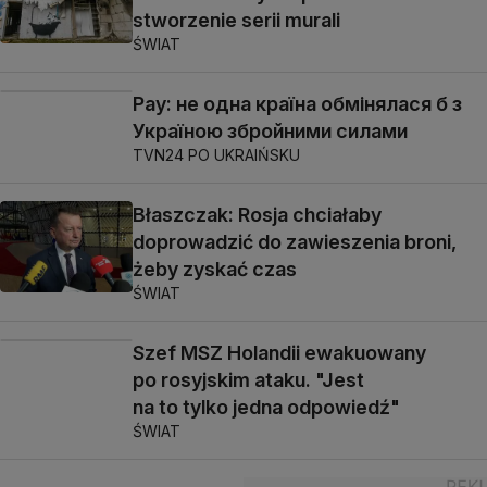
stworzenie serii murali
ŚWIAT
Рау: не одна країна обмінялася б з
Україною збройними силами
TVN24 PO UKRAIŃSKU
Błaszczak: Rosja chciałaby
doprowadzić do zawieszenia broni,
żeby zyskać czas
ŚWIAT
Szef MSZ Holandii ewakuowany
po rosyjskim ataku. "Jest
na to tylko jedna odpowiedź"
ŚWIAT