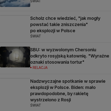
ŚWIAT
Scholz chce wiedzieć, "jak mogły
powstać takie zniszczenia"
po eksplozji w Polsce
ŚWIAT
SBU: w wyzwolonym Chersoniu
odkryto rosyjską katownię. "Wyraźne
oznaki stosowania tortur"
RELACJA
Nadzwyczajne spotkanie w sprawie
eksplozji w Polsce. Biden: mało
prawdopodobne, by rakietę
wystrzelono z Rosji
ŚWIAT