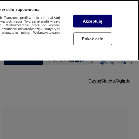
 w celu zapewnienia:
 Tworzenie profili w celu personalizacji
Akceptuję
wanych treści. Tworzenie profili w celu
ci. Wykorzystanie profili do wyboru
Rozumienie odbiorców dzięki statystyce
ulepszanie usług. Wykorzystywanie
Pokaż cele
SUBSKRYBUJ
Przejdź do
Szukaj
Zaloguj się
Menu
Czytaj
Słuchaj
Oglądaj