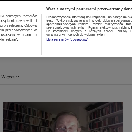
Wraz z naszymi partnerami przetwarzamy dane
161
Zaufanych Partnerów
Przechowywanie informacji na urządzeniu lub dostęp do nich.
treści. Wykorzystywanie profili w celu doboru spersonalizo
ządzeniu użytkownika i
spersonalizowanych reklam. Pomiar efektywności treś
bu przeglądania. Odbywa
spersonalizowanych reklam. Pomiar efektywności reklam. 
ania przechowywanych w
lub kombinacji danych z różnych źródeł. Rozwój i 
ograniczonych danych do wyboru reklam.
zetwarzaniu w oparciu o
ie i reklam”.
Lista partnerów (dostawców)
Więcej