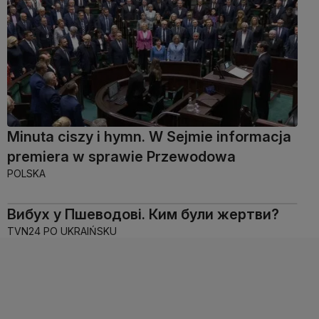
Minuta ciszy i hymn. W Sejmie informacja
premiera w sprawie Przewodowa
POLSKA
Вибух у Пшеводові. Ким були жертви?
TVN24 PO UKRAIŃSKU