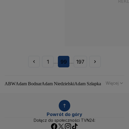
1
99
197
...
...
Więcej
ABW
Adam Bodnar
Adam Niedzielski
Adam Szłapka
Administracja Donalda Trumpa
Agencja Bezpieczeństwa Wewnętrznego
Agrounia
Alaksandr Łukaszenka
Aleksander Kwaśniewski
Aleksandra Dulkiewicz
Alert RCB
Powrót do góry
Ambasada USA w Polsce
Andrzej Duda
Białoruś
Dołącz do społeczności TVN24:
Bitcoin
Biuro Bezpieczeństwa Narodowego