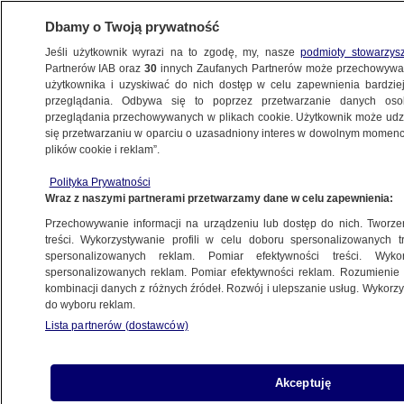
Dbamy o Twoją prywatność
Jeśli użytkownik wyrazi na to zgodę, my, nasze
podmioty stowarzys
Partnerów IAB oraz
30
innych Zaufanych Partnerów może przechowywa
użytkownika i uzyskiwać do nich dostęp w celu zapewnienia bardzi
przeglądania. Odbywa się to poprzez przetwarzanie danych os
przeglądania przechowywanych w plikach cookie. Użytkownik może udzie
SYRIA
się przetwarzaniu w oparciu o uzasadniony interes w dowolnym momencie
plików cookie i reklam”.
Turcy i Saudowie ruszą
na dżihadystów?
Polityka Prywatności
Wraz z naszymi partnerami przetwarzamy dane w celu zapewnienia:
ŚWIAT
Przechowywanie informacji na urządzeniu lub dostęp do nich. Tworzeni
treści. Wykorzystywanie profili w celu doboru spersonalizowanych tr
spersonalizowanych reklam. Pomiar efektywności treści. Wyko
Konferencja w Monachium. Rosja
spersonalizowanych reklam. Pomiar efektywności reklam. Rozumienie o
krytykowana przez USA i Francję
kombinacji danych z różnych źródeł. Rozwój i ulepszanie usług. Wykor
ŚWIAT
do wyboru reklam.
Lista partnerów (dostawców)
Wojna w Syrii. Pilot F-16 uratowany
Akceptuję
przez powietrzną cysternę