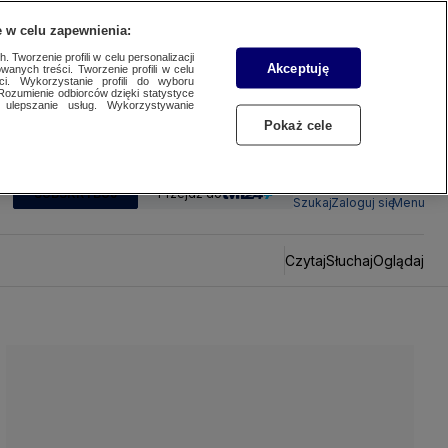
 w celu zapewnienia:
 Tworzenie profili w celu personalizacji
Akceptuję
wanych treści. Tworzenie profili w celu
ci. Wykorzystanie profili do wyboru
Rozumienie odbiorców dzięki statystyce
ulepszanie usług. Wykorzystywanie
Pokaż cele
SUBSKRYBUJ
Przejdź do
Szukaj
Zaloguj się
Menu
Czytaj
Słuchaj
Oglądaj