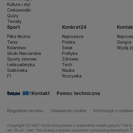
Kultura i styl
Prokuratura Krajowa
Przemysław Czarnek
Rada Europy
Rada Minis
Ciekawostki
Rzecznik Praw Dziecka
Rzecznik Praw Obywatelskich
Sąd Najwyż
Quizy
Sławomir Mentzen
Sojusz Lewicy Demokratycznej
Solidarna Polsk
Tematy
Szymon Hołownia
Tadeusz Rydzyk
TikTok
Tobiasz Bocheński
Tryb
Sport
Konkret24
Kontak
Włodzimierz Wróbel
WHO
Władimir Putin
Wołodymyr Zełenski
Woj
Piłka Nożna
Najnowsze
Najnow
Tenis
Polska
Gorące
Kolarstwo
Świat
Wyślij 
Skoki Narciarskie
Polityka
Sporty zimowe
Zdrowie
Lekkoatletyka
Tech
Siatkówka
Nauka
F1
Rozrywka
Kontakt
Pomoc techniczna
Regulamin serwisu
Ustawienia cookie
Informacje o nadaw
Copyright (C) 1997-2026 Korzystanie z materiałów redakcyjnych TVN S.
art. 25 ust. 1 pkt. 1 b) ustawy o prawie autorskim i prawach pokrewny