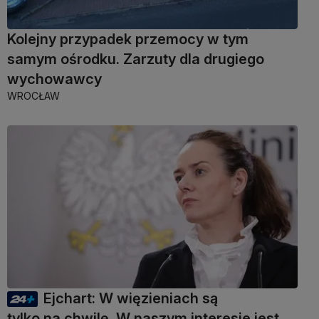
Kolejny przypadek przemocy w tym
samym ośrodku. Zarzuty dla drugiego
wychowawcy
WROCŁAW
Ejchart: W więzieniach są
tylko na chwilę. W naszym interesie jest,