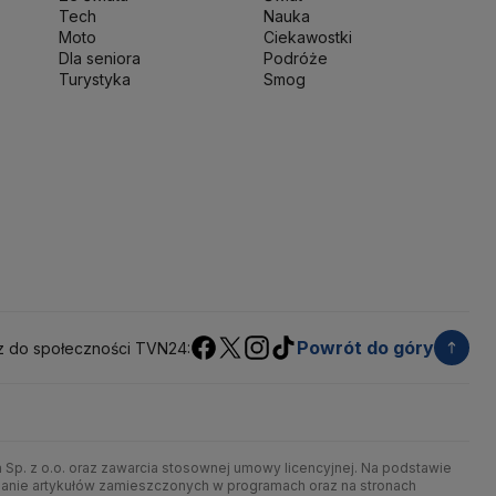
Tech
Nauka
sja
Ryszard Petru
Ryszard Kalisz
Moto
Ciekawostki
 terytorialny
Sędziowie
Sejm
Senat RP
Dla seniora
Podróże
werenna Polska
Sztuczna inteligencja
Turystyka
Smog
jska
UOKiK
USA
Władysław Kosiniak-Kamysz
kie 2025
Zjednoczona Prawica
Powrót do góry
z do społeczności TVN24:
Sp. z o.o. oraz zawarcia stosownej umowy licencyjnej. Na podstawie
chnianie artykułów zamieszczonych w programach oraz na stronach