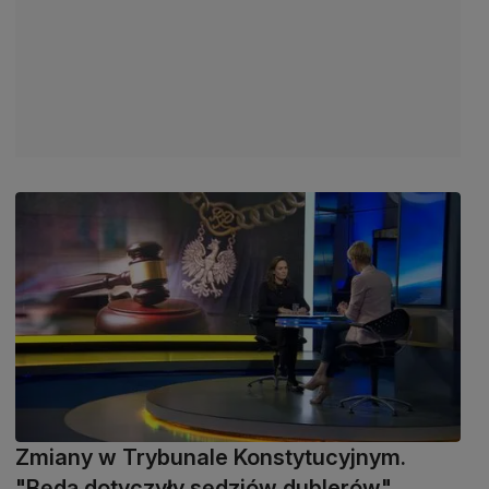
Zmiany w Trybunale Konstytucyjnym.
"Będą dotyczyły sędziów dublerów"