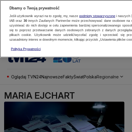
Dbamy o Twoją prywatność
Jeśli użytkownik wyrazi na to zgodę, my, nasze
podmioty stowarzyszone
i naszych
IAB oraz
30
innych Zaufanych Partnerów może przechowywać dane osobowe na ur
uzyskiwać do nich dostęp w celu zapewnienia bardziej spersonalizowanego sposo
się to poprzez przetwarzanie danych osobowych zebranych z danych przegląd
plikach cookie. Użytkownik może udzielić/wycofać zgodę i sprzeciwić się pr
uzasadniony interes w dowolnym momencie, klikając przycisk „Ustawienia plików cook
Polityka Prywatności
Oglądaj TVN24
Najnowsze
Fakty
Świat
Polska
Regionalne
MARIA EJCHART