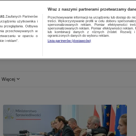
Wraz z naszymi partnerami przetwarzamy dane
161
Zaufanych Partnerów
Przechowywanie informacji na urządzeniu lub dostęp do nich.
treści. Wykorzystywanie profili w celu doboru spersonalizo
ządzeniu użytkownika i
spersonalizowanych reklam. Pomiar efektywności treś
bu przeglądania. Odbywa
spersonalizowanych reklam. Pomiar efektywności reklam. 
ania przechowywanych w
lub kombinacji danych z różnych źródeł. Rozwój i 
ograniczonych danych do wyboru reklam.
zetwarzaniu w oparciu o
ie i reklam”.
Lista partnerów (dostawców)
Więcej