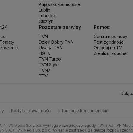
Kujawsko-pomorskie
trów
Rafał Trzaskowki
Rafał Bochenek
Robert Biedroń
Ropa naftowa
Ro
Lublin
szy
Służba Ochrony Państwa
Służba Więzienna
Sąd apelacyjny
Samorząd
Lubuskie
a
Stopy procentowe
Straż Graniczna
Straż miejska
Straż pożarna
Strajk
Su
Olsztyn
unał Konstytucyjny
Trzecia Droga
TSUE
Uchodźcy
Ukraina
Unia Europe
t24
Pozostałe serwisy
Pomoc
na na Ukrainie
Wojska Obrony Terytorialnej
Wojsko
Wybory Prezydenc
sze
TVN
Centrum pomocy
 Tematy
Dzień Dobry TVN
Test zgodności
zgłoszenie
Uwaga TVN
Oglądaj na TV
HGTV
Zrealizuj voucher
TVN Turbo
TVN Style
TVN7
TTV
Dołąc
cy
Polityka prywatności
Informacje konsumenckie
A. / TVN Media Sp. z o.o. wymaga wcześniejszej zgody TVN S.A./ TVN Media 
ch TVN S.A. / TVN Media Sp. z o.o. wyraźnie zastrzega, że dalsze rozpowsze