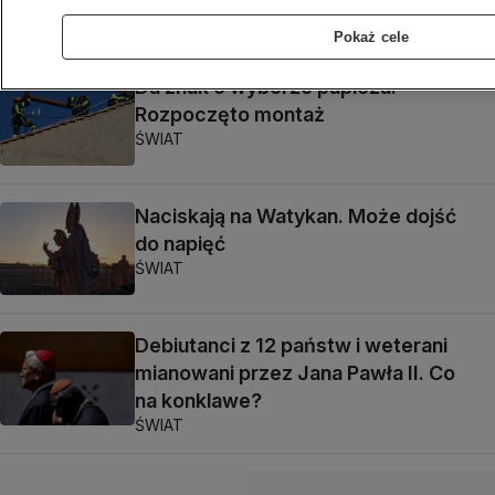
Pokaż cele
Da znak o wyborze papieża.
Rozpoczęto montaż
ŚWIAT
Naciskają na Watykan. Może dojść
do napięć
ŚWIAT
Debiutanci z 12 państw i weterani
mianowani przez Jana Pawła II. Co
na konklawe?
ŚWIAT