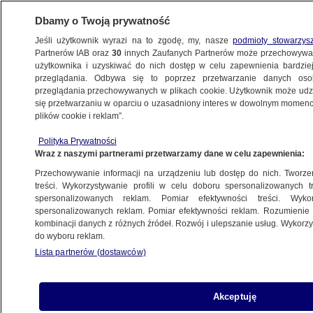
Dbamy o Twoją prywatność
Jeśli użytkownik wyrazi na to zgodę, my, nasze
podmioty stowarzys
Partnerów IAB oraz
30
innych Zaufanych Partnerów może przechowywa
użytkownika i uzyskiwać do nich dostęp w celu zapewnienia bardzi
przeglądania. Odbywa się to poprzez przetwarzanie danych os
przeglądania przechowywanych w plikach cookie. Użytkownik może udzie
KOŚCIÓŁ HIERARCHOWIE
się przetwarzaniu w oparciu o uzasadniony interes w dowolnym momencie
plików cookie i reklam”.
"Ten papież może stanąć między
dwoma globalnymi biegunami"
Polityka Prywatności
Wraz z naszymi partnerami przetwarzamy dane w celu zapewnienia:
RELACJA
Przechowywanie informacji na urządzeniu lub dostęp do nich. Tworzeni
treści. Wykorzystywanie profili w celu doboru spersonalizowanych tr
spersonalizowanych reklam. Pomiar efektywności treści. Wyko
Tak brzmiały pierwsze słowa papieży
spersonalizowanych reklam. Pomiar efektywności reklam. Rozumienie o
po wyborze
kombinacji danych z różnych źródeł. Rozwój i ulepszanie usług. Wykor
ŚWIAT
do wyboru reklam.
Lista partnerów (dostawców)
Trump o "zachwyconych katolikach"
Akceptuję
ŚWIAT