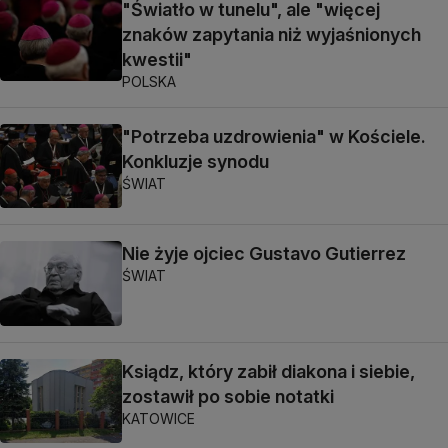
"Światło w tunelu", ale "więcej
znaków zapytania niż wyjaśnionych
kwestii"
POLSKA
"Potrzeba uzdrowienia" w Kościele.
Konkluzje synodu
ŚWIAT
Nie żyje ojciec Gustavo Gutierrez
ŚWIAT
Ksiądz, który zabił diakona i siebie,
zostawił po sobie notatki
KATOWICE