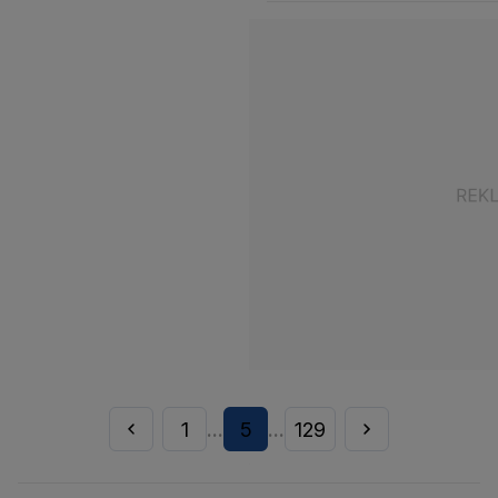
1
5
129
...
...