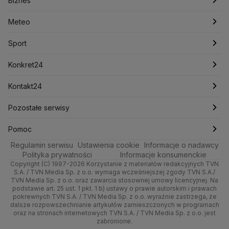
Biznes
Lasy Państwowe
Lech Wałęsa
Lewica
Meteo
Artykuły
Fakty o Świecie
Łódź
Najnowsze
Meteo
Lotnisko Chopina
Lotto
Maciej Wąsik
Marcin Przydacz
Marcin Kierwiński
Marian Banaś
Sport
Newslettery
Ludzie Faktów
Katowice
Notowania
Pogoda godzinowa
Sport
Mariusz Błaszczak
Mariusz Kamiński
Mark Zuckerberg
Mateusz Morawiecki
Zdrowie
Kraków
Pieniądze
Pogoda długoterminowa
Piłka Nożna
Konkret24
Michał Kamiński
Technologia
Poznań
Nieruchomości
Pogoda na jutro
Ministerstwo Aktywów Państwowych
Tenis
Najnowsze
Kontakt24
Ministerstwo Edukacji i Nauki
Kultura i styl
Trójmiasto
Rynki
Pogoda na weekend
Kolarstwo
Polska
Najnowsze
Pozostałe serwisy
Ministerstwo Infrastruktury
Ministerstwo Kultury
Ministerstwo Obrony Narodowej
Ciekawostki
Wrocław
Dla firm
Najnowsze
Skoki Narciarskie
Świat
Gorące Tematy
TVN
Pomoc
Ministerstwo Rolnictwa
Regulamin serwisu
Quizy
Ustawienia cookie
Informacje o nadawcy
Ministerstwo Rozwoju i Technologii
Kielce
Handel
Polska
Sporty zimowe
Polityka
Wyślij zgłoszenie
Dzień Dobry TVN
Centrum pomocy
Polityka prywatności
Informacje konsumenckie
Ministerstwo Sportu i Turystyki
Copyright (C) 1997-2026 Korzystanie z materiałów redakcyjnych TVN
Tematy
Kujawsko-pomorskie
Ze świata
Prognoza
Lekkoatletyka
Zdrowie
Uwaga TVN
Ministerstwo Cyfryzacji
Test zgodności
S.A. / TVN Media Sp. z o.o. wymaga wcześniejszej zgody TVN S.A./
TVN Media Sp. z o.o. oraz zawarcia stosownej umowy licencyjnej. Na
Ministerstwo Edukacji Narodowej
Lublin
podstawie art. 25 ust. 1 pkt. 1 b) ustawy o prawie autorskim i prawach
Tech
Świat
Siatkówka
Tech
HGTV
Oglądaj na TV
Ministerstwo Finansów
pokrewnych TVN S.A. / TVN Media Sp. z o.o. wyraźnie zastrzega, że
dalsze rozpowszechnianie artykułów zamieszczonych w programach
Ministerstwo Klimatu i Środowiska
Lubuskie
Moto
Nauka
F1
Nauka
TVN Turbo
Zrealizuj voucher
oraz na stronach internetowych TVN S.A. / TVN Media Sp. z o.o. jest
Ministerstwo Nauki i Szkolnictwa Wyższego
zabronione.