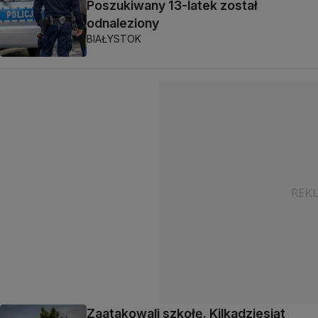
Poszukiwany 13-latek został
odnaleziony
BIAŁYSTOK
Zaatakowali szkołę. Kilkadziesiąt