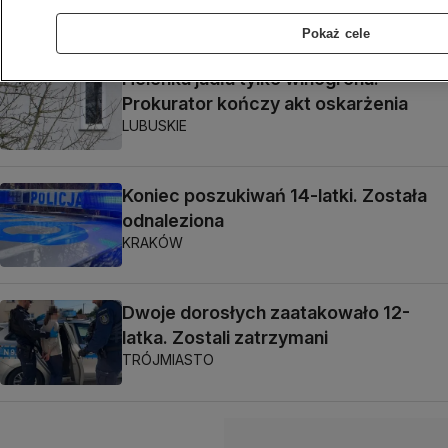
WARSZAWA
Pokaż cele
Helenka jadła tylko winogrona.
Prokurator kończy akt oskarżenia
LUBUSKIE
Koniec poszukiwań 14-latki. Została
odnaleziona
KRAKÓW
Dwoje dorosłych zaatakowało 12-
latka. Zostali zatrzymani
TRÓJMIASTO