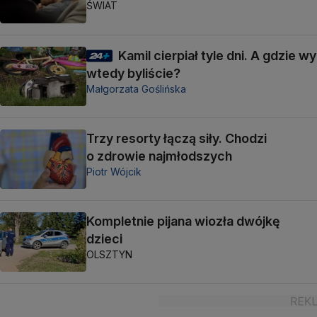
ŚWIAT
Kamil cierpiał tyle dni. A gdzie wy
wtedy byliście?
Małgorzata Goślińska
Trzy resorty łączą siły. Chodzi
o zdrowie najmłodszych
Piotr Wójcik
Kompletnie pijana wiozła dwójkę
dzieci
OLSZTYN