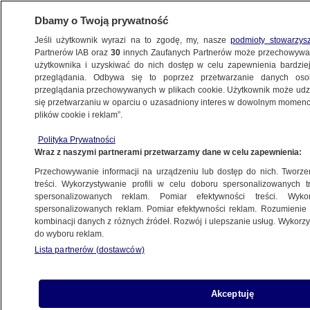
Dbamy o Twoją prywatność
Jeśli użytkownik wyrazi na to zgodę, my, nasze
podmioty stowarzys
Partnerów IAB oraz
30
innych Zaufanych Partnerów może przechowywa
użytkownika i uzyskiwać do nich dostęp w celu zapewnienia bardzi
przeglądania. Odbywa się to poprzez przetwarzanie danych os
przeglądania przechowywanych w plikach cookie. Użytkownik może udzie
DZIECKO
się przetwarzaniu w oparciu o uzasadniony interes w dowolnym momencie
plików cookie i reklam”.
11-latka trafiona w głowę petardą
KRAKÓW
Polityka Prywatności
Wraz z naszymi partnerami przetwarzamy dane w celu zapewnienia:
Przechowywanie informacji na urządzeniu lub dostęp do nich. Tworzeni
treści. Wykorzystywanie profili w celu doboru spersonalizowanych tr
spersonalizowanych reklam. Pomiar efektywności treści. Wyko
Dwulatka zmarła w rozgrzanym aucie
spersonalizowanych reklam. Pomiar efektywności reklam. Rozumienie o
ŚWIAT
kombinacji danych z różnych źródeł. Rozwój i ulepszanie usług. Wykor
do wyboru reklam.
Lista partnerów (dostawców)
Tragedia w żłobku. Jedna z opiekunek
Akceptuję
się przyznała