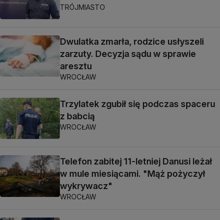
TRÓJMIASTO
Dwulatka zmarła, rodzice usłyszeli
zarzuty. Decyzja sądu w sprawie
aresztu
WROCŁAW
Trzylatek zgubił się podczas spaceru
z babcią
WROCŁAW
Telefon zabitej 11-letniej Danusi leżał
w mule miesiącami. "Mąż pożyczył
wykrywacz"
WROCŁAW