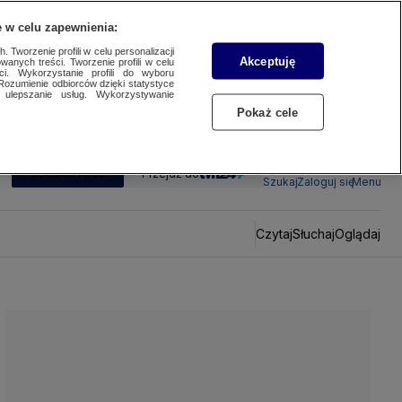
 w celu zapewnienia:
 Tworzenie profili w celu personalizacji
Akceptuję
wanych treści. Tworzenie profili w celu
ci. Wykorzystanie profili do wyboru
Rozumienie odbiorców dzięki statystyce
ulepszanie usług. Wykorzystywanie
Pokaż cele
SUBSKRYBUJ
Przejdź do
Szukaj
Zaloguj się
Menu
Czytaj
Słuchaj
Oglądaj