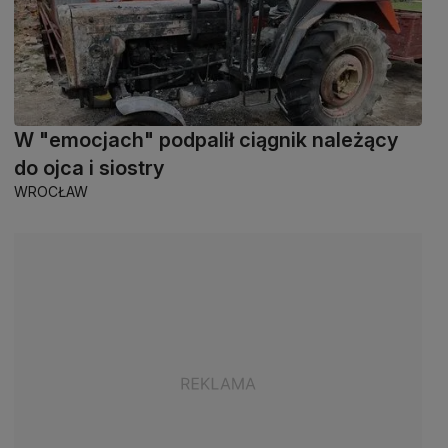
W "emocjach" podpalił ciągnik należący
do ojca i siostry
WROCŁAW