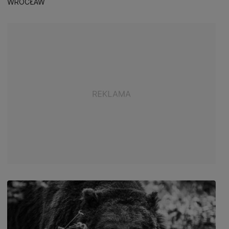
WROCŁAW