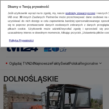
Dbamy o Twoją prywatność
Jeśli użytkownik wyrazi na to zgodę, my, nasze
podmioty stowarzyszone
i naszych
IAB oraz
30
innych Zaufanych Partnerów może przechowywać dane osobowe na ur
uzyskiwać do nich dostęp w celu zapewnienia bardziej spersonalizowanego sposo
się to poprzez przetwarzanie danych osobowych zebranych z danych przegląd
plikach cookie. Użytkownik może udzielić/wycofać zgodę i sprzeciwić się pr
uzasadniony interes w dowolnym momencie, klikając przycisk „Ustawienia plików cook
Polityka Prywatności
Oglądaj TVN24
Najnowsze
Fakty
Świat
Polska
Regionalne
DOLNOŚLĄSKIE