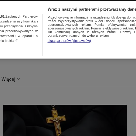
Wraz z naszymi partnerami przetwarzamy dane
161
Zaufanych Partnerów
Przechowywanie informacji na urządzeniu lub dostęp do nich.
treści. Wykorzystywanie profili w celu doboru spersonalizo
ządzeniu użytkownika i
spersonalizowanych reklam. Pomiar efektywności treś
bu przeglądania. Odbywa
spersonalizowanych reklam. Pomiar efektywności reklam. 
ania przechowywanych w
lub kombinacji danych z różnych źródeł. Rozwój i 
ograniczonych danych do wyboru reklam.
zetwarzaniu w oparciu o
ie i reklam”.
Lista partnerów (dostawców)
Więcej