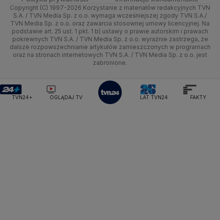
Ministerstwo Sportu i Turystyki
Copyright (C) 1997-2026 Korzystanie z materiałów redakcyjnych TVN
Tematy
Kujawsko-pomorskie
Ze świata
Prognoza
Lekkoatletyka
Zdrowie
Uwaga TVN
Ministerstwo Cyfryzacji
Test zgodności
S.A. / TVN Media Sp. z o.o. wymaga wcześniejszej zgody TVN S.A./
TVN Media Sp. z o.o. oraz zawarcia stosownej umowy licencyjnej. Na
Ministerstwo Edukacji Narodowej
Lublin
podstawie art. 25 ust. 1 pkt. 1 b) ustawy o prawie autorskim i prawach
Tech
Świat
Siatkówka
Tech
HGTV
Oglądaj na TV
Ministerstwo Finansów
pokrewnych TVN S.A. / TVN Media Sp. z o.o. wyraźnie zastrzega, że
dalsze rozpowszechnianie artykułów zamieszczonych w programach
Ministerstwo Klimatu i Środowiska
Lubuskie
Moto
Nauka
F1
Nauka
TVN Turbo
Zrealizuj voucher
oraz na stronach internetowych TVN S.A. / TVN Media Sp. z o.o. jest
Ministerstwo Nauki i Szkolnictwa Wyższego
zabronione.
Olsztyn
Dla seniora
Ciekawostki
Ministerstwo Sprawiedliwości
Rozrywka
TVN Style
Ministerstwo Rodziny, Pracy i Polityki Społecznej
Opole
Turystyka
Podróże
TVN7
Ministerstwo Spraw Zagranicznych
Moskwa
TVN24+
OGLĄDAJ TV
LAT TVN24
FAKTY
Naczelny Sąd Administracyjny
Rzeszów
Smog
TTV
Najwyższa Izba Kontroli
Szczecin
Narodowe Centrum Badań i Rozwoju
Narodowy Bank Polski
Narodowy Fundusz Zdrowia
Białystok
NASA
NATO
Niemcy
Nord Stream 2
Nowa Lewica
Ordo Iuris
Organizacja Narodów Zjednoczonych
Orlen
Parlament Europejski
Partia Demokratyczna USA
Partia Republikańska
Pentagon
Piotr Gliński
PIT
PKB Polski
PKO BP
PKP Cargo
PKP Intercity
PKP PLK