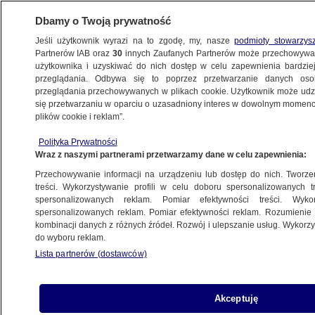
Dbamy o Twoją prywatność
Jeśli użytkownik wyrazi na to zgodę, my, nasze
podmioty stowarzys
Partnerów IAB oraz
30
innych Zaufanych Partnerów może przechowywa
użytkownika i uzyskiwać do nich dostęp w celu zapewnienia bardzi
przeglądania. Odbywa się to poprzez przetwarzanie danych os
przeglądania przechowywanych w plikach cookie. Użytkownik może udzie
ANGELA MERKEL
się przetwarzaniu w oparciu o uzasadniony interes w dowolnym momencie
plików cookie i reklam”.
Merkel chwali umowę koalicyjną z SPD
i prosi o głosy
Polityka Prywatności
Wraz z naszymi partnerami przetwarzamy dane w celu zapewnienia:
ŚWIAT
Przechowywanie informacji na urządzeniu lub dostęp do nich. Tworzeni
treści. Wykorzystywanie profili w celu doboru spersonalizowanych tr
Niemcy. Merkel przedstawiła
spersonalizowanych reklam. Pomiar efektywności treści. Wyko
kandydatów na ministrów
spersonalizowanych reklam. Pomiar efektywności reklam. Rozumienie o
kombinacji danych z różnych źródeł. Rozwój i ulepszanie usług. Wykor
ŚWIAT
do wyboru reklam.
Lista partnerów (dostawców)
Annegret Kramp-Karrenbauer
szykowana na następczynię Merkel
ŚWIAT
Akceptuję