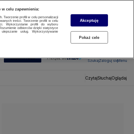
 w celu zapewnienia:
 Tworzenie profili w celu personalizacji
Akceptuję
wanych treści. Tworzenie profili w celu
ci. Wykorzystanie profili do wyboru
Rozumienie odbiorców dzięki statystyce
ulepszanie usług. Wykorzystywanie
Pokaż cele
SUBSKRYBUJ
Przejdź do
Szukaj
Zaloguj się
Menu
Czytaj
Słuchaj
Oglądaj