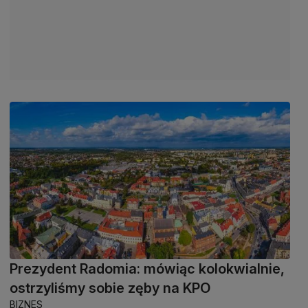
Prezydent Radomia: mówiąc kolokwialnie,
ostrzyliśmy sobie zęby na KPO
BIZNES