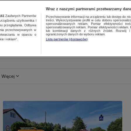
Wraz z naszymi partnerami przetwarzamy dane
161
Zaufanych Partnerów
Przechowywanie informacji na urządzeniu lub dostęp do nich.
treści. Wykorzystywanie profili w celu doboru spersonalizo
ządzeniu użytkownika i
spersonalizowanych reklam. Pomiar efektywności treś
bu przeglądania. Odbywa
spersonalizowanych reklam. Pomiar efektywności reklam. 
ania przechowywanych w
lub kombinacji danych z różnych źródeł. Rozwój i 
ograniczonych danych do wyboru reklam.
zetwarzaniu w oparciu o
ie i reklam”.
Lista partnerów (dostawców)
Więcej