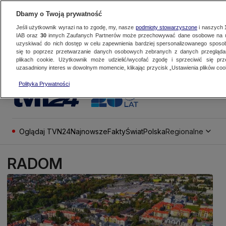
Dbamy o Twoją prywatność
Jeśli użytkownik wyrazi na to zgodę, my, nasze
podmioty stowarzyszone
i naszych
IAB oraz
30
innych Zaufanych Partnerów może przechowywać dane osobowe na ur
uzyskiwać do nich dostęp w celu zapewnienia bardziej spersonalizowanego sposo
się to poprzez przetwarzanie danych osobowych zebranych z danych przegląd
plikach cookie. Użytkownik może udzielić/wycofać zgodę i sprzeciwić się pr
uzasadniony interes w dowolnym momencie, klikając przycisk „Ustawienia plików cook
Polityka Prywatności
Oglądaj TVN24
Najnowsze
Fakty
Świat
Polska
Regionalne
RADOM