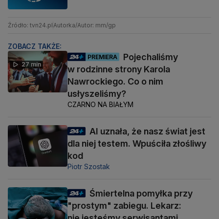
Źródło: tvn24.pl
Autorka/Autor: mm/gp
ZOBACZ TAKŻE:
Pojechaliśmy
PREMIERA
27 min
w rodzinne strony Karola
Nawrockiego. Co o nim
usłyszeliśmy?
CZARNO NA BIAŁYM
AI uznała, że nasz świat jest
dla niej testem. Wpuściła złośliwy
kod
Piotr Szostak
Śmiertelna pomyłka przy
"prostym" zabiegu. Lekarz:
nie jesteśmy serwisantami