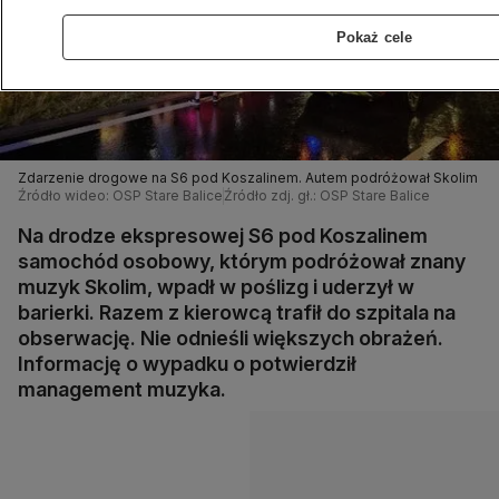
Pokaż cele
Zdarzenie drogowe na S6 pod Koszalinem. Autem podróżował Skolim
Źródło wideo: OSP Stare Balice
Źródło zdj. gł.: OSP Stare Balice
Na drodze ekspresowej S6 pod Koszalinem
samochód osobowy, którym podróżował znany
muzyk Skolim, wpadł w poślizg i uderzył w
barierki. Razem z kierowcą trafił do szpitala na
obserwację. Nie odnieśli większych obrażeń.
Informację o wypadku o potwierdził
management muzyka.