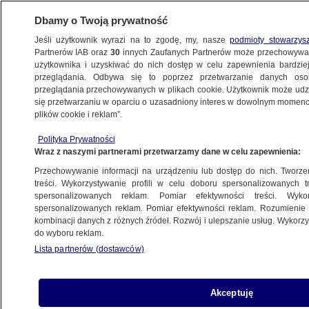
Dbamy o Twoją prywatność
Jeśli użytkownik wyrazi na to zgodę, my, nasze
podmioty stowarzys
Partnerów IAB oraz
30
innych Zaufanych Partnerów może przechowywa
użytkownika i uzyskiwać do nich dostęp w celu zapewnienia bardzi
przeglądania. Odbywa się to poprzez przetwarzanie danych os
przeglądania przechowywanych w plikach cookie. Użytkownik może udzie
SZCZECIN
się przetwarzaniu w oparciu o uzasadniony interes w dowolnym momencie
plików cookie i reklam”.
Wypadek znanego muzyka. Trafił
Polityka Prywatności
do szpitala
Wraz z naszymi partnerami przetwarzamy dane w celu zapewnienia:
Przechowywanie informacji na urządzeniu lub dostęp do nich. Tworzeni
16.07.2025, 13:59
treści. Wykorzystywanie profili w celu doboru spersonalizowanych tr
spersonalizowanych reklam. Pomiar efektywności treści. Wyko
spersonalizowanych reklam. Pomiar efektywności reklam. Rozumienie o
Udostępnij
kombinacji danych z różnych źródeł. Rozwój i ulepszanie usług. Wykor
do wyboru reklam.
Lista partnerów (dostawców)
Akceptuję