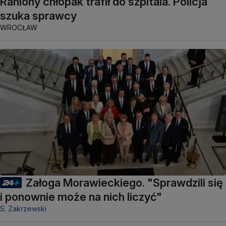
Raniony chłopak trafił do szpitala. Policja
szuka sprawcy
WROCŁAW
Załoga Morawieckiego. "Sprawdzili się
i ponownie może na nich liczyć"
S. Zakrzewski