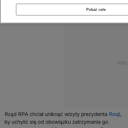
podaje jednocześnie, że Kreml wykluczył jednak
Pokaż cele
taką opcję.
Rząd RPA chciał uniknąć wizyty prezydenta
Rosji
,
by uchylić się od obowiązku zatrzymania go