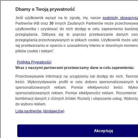
Dbamy o Twoją prywatność
Jeśli użytkownik wyrazi na to zgodę, my, nasze
podmioty stowarzys
Partnerów IAB oraz
30
innych Zaufanych Partnerów może przechowywa
użytkownika i uzyskiwać do nich dostęp w celu zapewnienia bardzi
przeglądania. Odbywa się to poprzez przetwarzanie danych os
przeglądania przechowywanych w plikach cookie. Użytkownik może udzie
ŚWIAT
się przetwarzaniu w oparciu o uzasadniony interes w dowolnym momencie
plików cookie i reklam”.
Władze RPA nie chcą Putina na szczycie
Polityka Prywatności
BRICS
Wraz z naszymi partnerami przetwarzamy dane w celu zapewnienia:
Przechowywanie informacji na urządzeniu lub dostęp do nich. Tworzeni
15.07.2023, 05:37
treści. Wykorzystywanie profili w celu doboru spersonalizowanych tr
spersonalizowanych reklam. Pomiar efektywności treści. Wyko
spersonalizowanych reklam. Pomiar efektywności reklam. Rozumienie o
Udostępnij
kombinacji danych z różnych źródeł. Rozwój i ulepszanie usług. Wykor
do wyboru reklam.
Bylibyśmy szczęśliwi, gdyby prezydent Rosji
Lista partnerów (dostawców)
Władimir Putin nie brał udziału w szczycie BRICS
w Johannesburgu - poinformował
wiceprezydent tego kraju Paul Mashatile,
Akceptuję
cytowany przez "Mail & Guardian". Dziennik