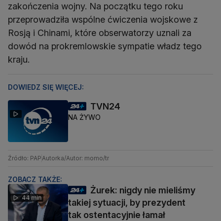
zakończenia wojny. Na początku tego roku
przeprowadziła wspólne ćwiczenia wojskowe z
Rosją i Chinami, które obserwatorzy uznali za
dowód na prokremlowskie sympatie władz tego
kraju.
DOWIEDZ SIĘ WIĘCEJ:
TVN24
NA ŻYWO
Źródło: PAP
Autorka/Autor: momo/tr
ZOBACZ TAKŻE:
Żurek: nigdy nie mieliśmy
44 min
takiej sytuacji, by prezydent
tak ostentacyjnie łamał