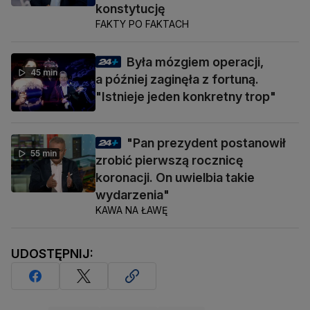
konstytucję
FAKTY PO FAKTACH
Była mózgiem operacji,
45 min
a później zaginęła z fortuną.
"Istnieje jeden konkretny trop"
"Pan prezydent postanowił
55 min
zrobić pierwszą rocznicę
koronacji. On uwielbia takie
wydarzenia"
KAWA NA ŁAWĘ
UDOSTĘPNIJ: