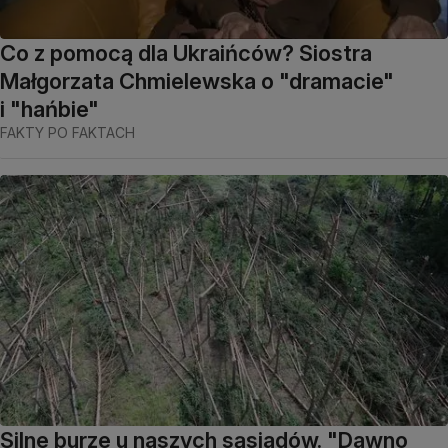
Co z pomocą dla Ukraińców? Siostra
Małgorzata Chmielewska o "dramacie"
i "hańbie"
FAKTY PO FAKTACH
Silne burze u naszych sąsiadów. "Dawno