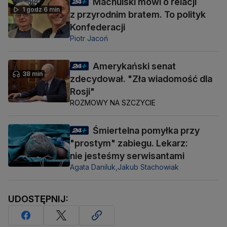
Machulski mówi o relacji
1 godz 6 min
z przyrodnim bratem. To polityk
Konfederacji
Piotr Jacoń
Amerykański senat
38 min
zdecydował. "Zła wiadomość dla
Rosji"
ROZMOWY NA SZCZYCIE
Śmiertelna pomyłka przy
"prostym" zabiegu. Lekarz:
nie jesteśmy serwisantami
Agata Daniluk,
Jakub Stachowiak
UDOSTĘPNIJ: