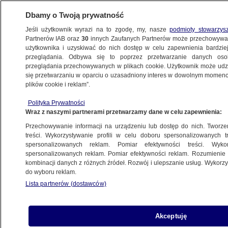
Dbamy o Twoją prywatność
Jeśli użytkownik wyrazi na to zgodę, my, nasze
podmioty stowarzys
Partnerów IAB oraz
30
innych Zaufanych Partnerów może przechowywa
użytkownika i uzyskiwać do nich dostęp w celu zapewnienia bardzi
przeglądania. Odbywa się to poprzez przetwarzanie danych os
przeglądania przechowywanych w plikach cookie. Użytkownik może udzie
ŚWIAT
się przetwarzaniu w oparciu o uzasadniony interes w dowolnym momencie
plików cookie i reklam”.
Rząd powstanie lada dzień? Media: do
Polityka Prywatności
uzgodnienia pozostała kwestia wydatków
Wraz z naszymi partnerami przetwarzamy dane w celu zapewnienia:
Przechowywanie informacji na urządzeniu lub dostęp do nich. Tworzeni
21.06.2017, 12:15
treści. Wykorzystywanie profili w celu doboru spersonalizowanych tr
spersonalizowanych reklam. Pomiar efektywności treści. Wyko
spersonalizowanych reklam. Pomiar efektywności reklam. Rozumienie o
Udostępnij
kombinacji danych z różnych źródeł. Rozwój i ulepszanie usług. Wykor
do wyboru reklam.
Lista partnerów (dostawców)
Akceptuję