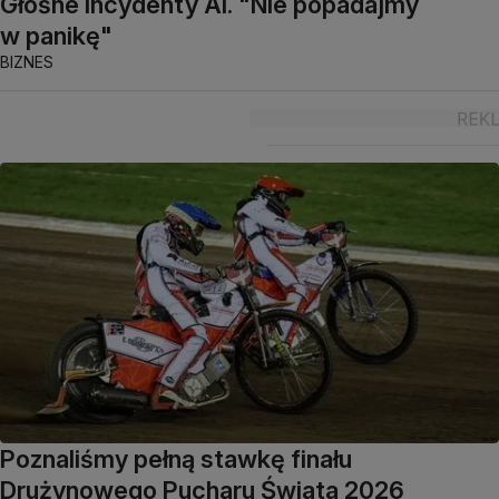
Głośne incydenty AI. "Nie popadajmy
w panikę"
BIZNES
Poznaliśmy pełną stawkę finału
Drużynowego Pucharu Świata 2026