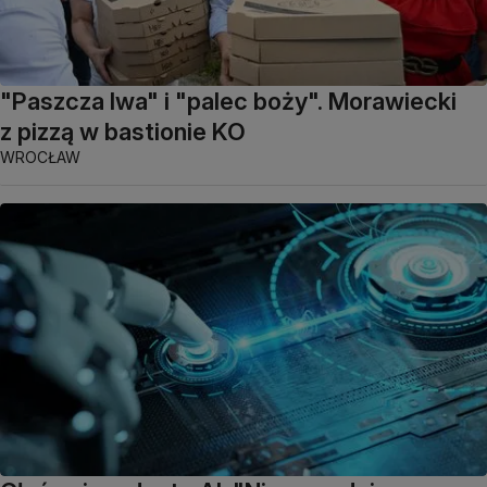
"Paszcza lwa" i "palec boży". Morawiecki
z pizzą w bastionie KO
WROCŁAW