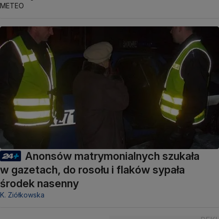
METEO
Anonsów matrymonialnych szukała
w gazetach, do rosołu i flaków sypała
środek nasenny
K. Ziółkowska