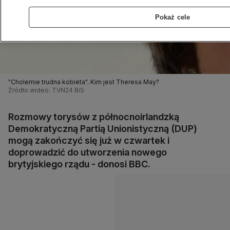
Pokaż cele
"Cholernie trudna kobieta". Kim jest Theresa May?
Źródło wideo: TVN24 BiS
Rozmowy torysów z północnoirlandzką
Demokratyczną Partią Unionistyczną (DUP)
mogą zakończyć się już w czwartek i
doprowadzić do utworzenia nowego
brytyjskiego rządu - donosi BBC.