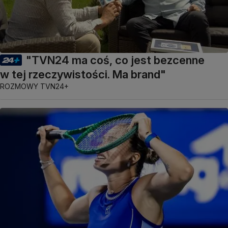
"TVN24 ma coś, co jest bezcenne
w tej rzeczywistości. Ma brand"
ROZMOWY TVN24+