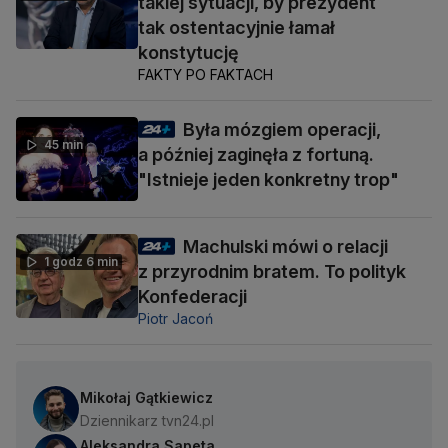
takiej sytuacji, by prezydent
tak ostentacyjnie łamał
konstytucję
FAKTY PO FAKTACH
Była mózgiem operacji,
45 min
a później zaginęła z fortuną.
"Istnieje jeden konkretny trop"
Machulski mówi o relacji
1 godz 6 min
z przyrodnim bratem. To polityk
Konfederacji
Piotr Jacoń
Mikołaj Gątkiewicz
Dziennikarz tvn24.pl
Aleksandra Sapeta