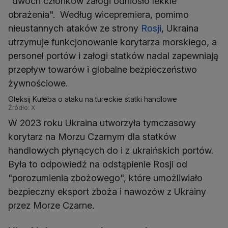
"dwóch członków załogi odniosło lekkie
obrażenia". Według wicepremiera, pomimo
nieustannych ataków ze strony
Rosji
, Ukraina
utrzymuje funkcjonowanie korytarza morskiego, a
personel portów i załogi statków nadal zapewniają
przepływ towarów i globalne bezpieczeństwo
żywnościowe.
Ołeksij Kułeba o ataku na tureckie statki handlowe
Źródło: X
W 2023 roku Ukraina utworzyła tymczasowy
korytarz na Morzu Czarnym dla statków
handlowych płynących do i z ukraińskich portów.
Była to odpowiedź na odstąpienie Rosji od
"porozumienia zbożowego", które umożliwiało
bezpieczny eksport zboża i nawozów z Ukrainy
przez Morze Czarne.