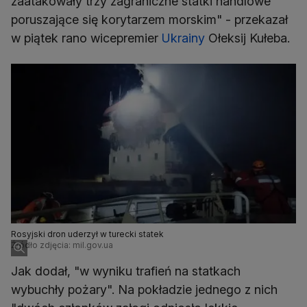
zaatakowały trzy zagraniczne statki handlowe
poruszające się korytarzem morskim" - przekazał
w piątek rano wicepremier
Ukrainy
Ołeksij Kułeba.
Rosyjski dron uderzył w turecki statek
Źródło zdjęcia: mil.gov.ua
Jak dodał, "w wyniku trafień na statkach
wybuchły pożary". Na pokładzie jednego z nich