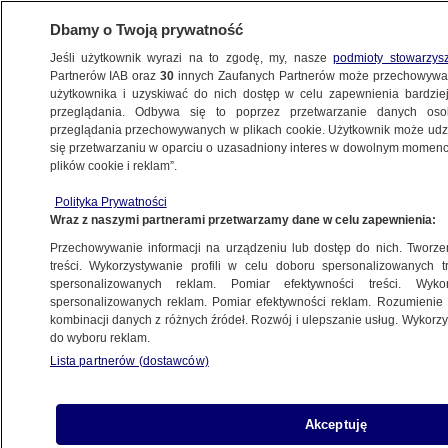
Dbamy o Twoją prywatność
Jeśli użytkownik wyrazi na to zgodę, my, nasze
podmioty stowarzys
Partnerów IAB oraz
30
innych Zaufanych Partnerów może przechowywa
użytkownika i uzyskiwać do nich dostęp w celu zapewnienia bardzi
przeglądania. Odbywa się to poprzez przetwarzanie danych os
przeglądania przechowywanych w plikach cookie. Użytkownik może udzie
ŚWIAT
się przetwarzaniu w oparciu o uzasadniony interes w dowolnym momencie
plików cookie i reklam”.
Wicepremier Ukrainy: rosyjskie drony
Polityka Prywatności
uderzyły w tureckie statki handlowe
Wraz z naszymi partnerami przetwarzamy dane w celu zapewnienia:
Przechowywanie informacji na urządzeniu lub dostęp do nich. Tworzeni
Zespół autorów
treści. Wykorzystywanie profili w celu doboru spersonalizowanych tr
spersonalizowanych reklam. Pomiar efektywności treści. Wyko
29.05.2026, 09:38
spersonalizowanych reklam. Pomiar efektywności reklam. Rozumienie o
kombinacji danych z różnych źródeł. Rozwój i ulepszanie usług. Wykor
do wyboru reklam.
Posłuchaj artykułu
Czyta lektor AI
Lista partnerów (dostawców)
Akceptuję