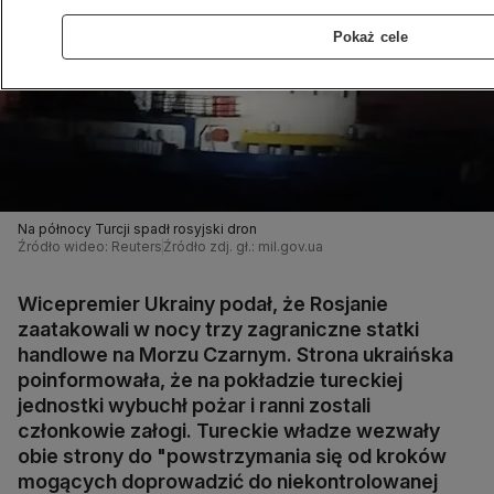
Pokaż cele
Na północy Turcji spadł rosyjski dron
Źródło wideo: Reuters
Źródło zdj. gł.: mil.gov.ua
Wicepremier Ukrainy podał, że Rosjanie
zaatakowali w nocy trzy zagraniczne statki
handlowe na Morzu Czarnym. Strona ukraińska
poinformowała, że na pokładzie tureckiej
jednostki wybuchł pożar i ranni zostali
członkowie załogi. Tureckie władze wezwały
obie strony do "powstrzymania się od kroków
mogących doprowadzić do niekontrolowanej