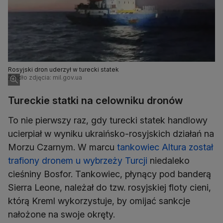
Rosyjski dron uderzył w turecki statek
Źródło zdjęcia: mil.gov.ua
Tureckie statki na celowniku dronów
To nie pierwszy raz, gdy turecki statek handlowy
ucierpiał w wyniku ukraińsko-rosyjskich działań na
Morzu Czarnym. W marcu
tankowiec Altura został
trafiony dronem u wybrzeży Turcji
niedaleko
cieśniny Bosfor. Tankowiec, płynący pod banderą
Sierra Leone, należał do tzw. rosyjskiej floty cieni,
którą Kreml wykorzystuje, by omijać sankcje
nałożone na swoje okręty.