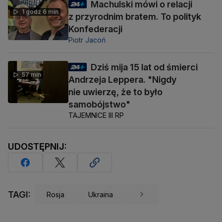
Machulski mówi o relacji
1 godz 6 min
z przyrodnim bratem. To polityk
Konfederacji
Piotr Jacoń
Dziś mija 15 lat od śmierci
57 min
Andrzeja Leppera. "Nigdy
nie uwierzę, że to było
samobójstwo"
TAJEMNICE III RP
UDOSTĘPNIJ:
TAGI:
Rosja
Ukraina