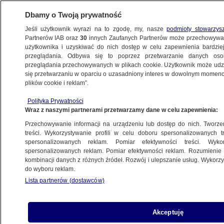
Dbamy o Twoją prywatność
Jeśli użytkownik wyrazi na to zgodę, my, nasze
podmioty stowarzys
Partnerów IAB oraz
30
innych Zaufanych Partnerów może przechowywa
użytkownika i uzyskiwać do nich dostęp w celu zapewnienia bardzi
przeglądania. Odbywa się to poprzez przetwarzanie danych os
przeglądania przechowywanych w plikach cookie. Użytkownik może udzie
ŚWIAT
się przetwarzaniu w oparciu o uzasadniony interes w dowolnym momencie
plików cookie i reklam”.
Agenci SBU wśród zatrzymanych
Polityka Prywatności
marynarzy. Kijów: wykonywali zadanie
Wraz z naszymi partnerami przetwarzamy dane w celu zapewnienia:
służbowe
Przechowywanie informacji na urządzeniu lub dostęp do nich. Tworzeni
treści. Wykorzystywanie profili w celu doboru spersonalizowanych tr
27.11.2018, 11:51
spersonalizowanych reklam. Pomiar efektywności treści. Wyko
spersonalizowanych reklam. Pomiar efektywności reklam. Rozumienie o
kombinacji danych z różnych źródeł. Rozwój i ulepszanie usług. Wykor
Udostępnij
do wyboru reklam.
Lista partnerów (dostawców)
Akceptuję