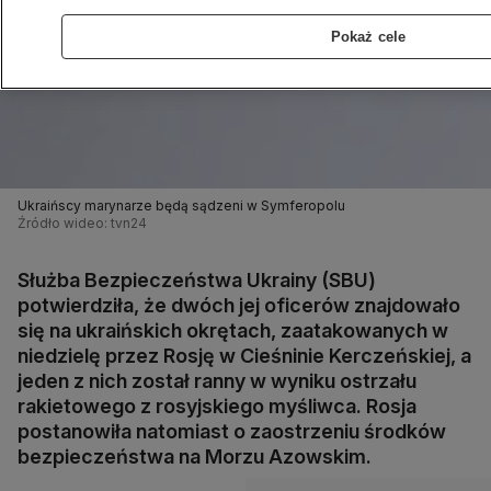
Pokaż cele
Ukraińscy marynarze będą sądzeni w Symferopolu
Źródło wideo: tvn24
Służba Bezpieczeństwa Ukrainy (SBU)
potwierdziła, że dwóch jej oficerów znajdowało
się na ukraińskich okrętach, zaatakowanych w
niedzielę przez Rosję w Cieśninie Kerczeńskiej, a
jeden z nich został ranny w wyniku ostrzału
rakietowego z rosyjskiego myśliwca. Rosja
postanowiła natomiast o zaostrzeniu środków
bezpieczeństwa na Morzu Azowskim.