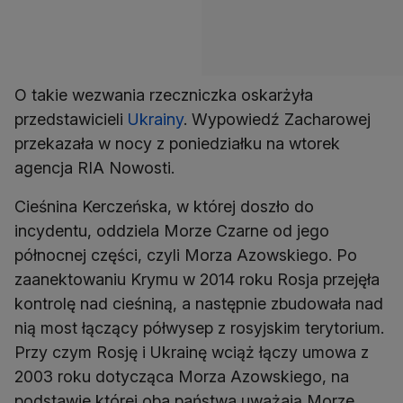
O takie wezwania rzeczniczka oskarżyła
przedstawicieli
Ukrainy
. Wypowiedź Zacharowej
przekazała w nocy z poniedziałku na wtorek
agencja RIA Nowosti.
Cieśnina Kerczeńska, w której doszło do
incydentu, oddziela Morze Czarne od jego
północnej części, czyli Morza Azowskiego. Po
zaanektowaniu Krymu w 2014 roku Rosja przejęła
kontrolę nad cieśniną, a następnie zbudowała nad
nią most łączący półwysep z rosyjskim terytorium.
Przy czym Rosję i Ukrainę wciąż łączy umowa z
2003 roku dotycząca Morza Azowskiego, na
podstawie której oba państwa uważają Morze