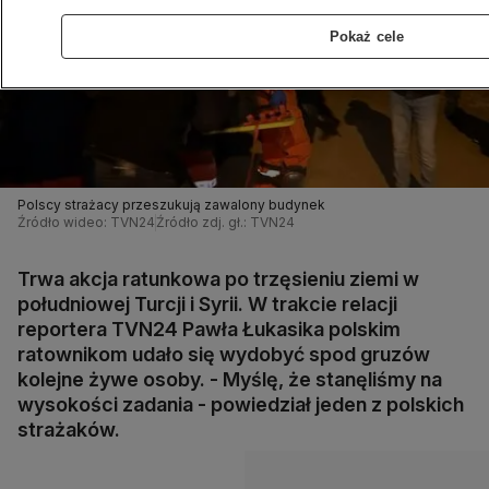
Pokaż cele
Polscy strażacy przeszukują zawalony budynek
Źródło wideo: TVN24
Źródło zdj. gł.: TVN24
Trwa akcja ratunkowa po trzęsieniu ziemi w
południowej Turcji i Syrii. W trakcie relacji
reportera TVN24 Pawła Łukasika polskim
ratownikom udało się wydobyć spod gruzów
kolejne żywe osoby. - Myślę, że stanęliśmy na
wysokości zadania - powiedział jeden z polskich
strażaków.