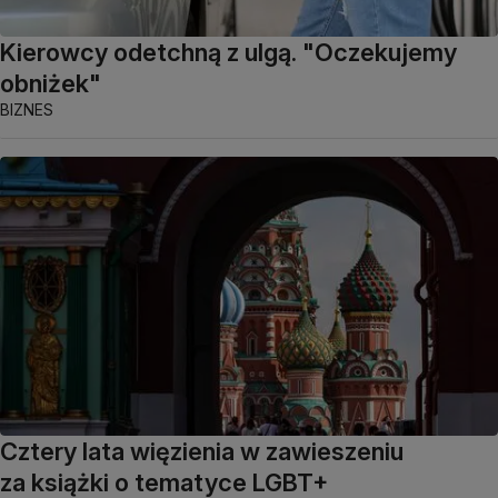
Kierowcy odetchną z ulgą. "Oczekujemy
obniżek"
BIZNES
Cztery lata więzienia w zawieszeniu
za książki o tematyce LGBT+