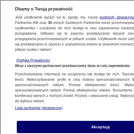
Dbamy o Twoją prywatność
Jeśli użytkownik wyrazi na to zgodę, my, nasze
podmioty stowarzys
Partnerów IAB oraz
30
innych Zaufanych Partnerów może przechowywa
użytkownika i uzyskiwać do nich dostęp w celu zapewnienia bardzi
przeglądania. Odbywa się to poprzez przetwarzanie danych os
przeglądania przechowywanych w plikach cookie. Użytkownik może udzie
ŚWIAT
się przetwarzaniu w oparciu o uzasadniony interes w dowolnym momencie
plików cookie i reklam”.
"W tym momencie chłopca 19-letniego się
Polityka Prywatności
udało wyciągnąć". Akcja ratunkowa
Wraz z naszymi partnerami przetwarzamy dane w celu zapewnienia:
w czasie relacji reportera TVN24
Przechowywanie informacji na urządzeniu lub dostęp do nich. Tworzeni
treści. Wykorzystywanie profili w celu doboru spersonalizowanych tr
8.02.2023, 07:10
spersonalizowanych reklam. Pomiar efektywności treści. Wyko
spersonalizowanych reklam. Pomiar efektywności reklam. Rozumienie o
kombinacji danych z różnych źródeł. Rozwój i ulepszanie usług. Wykor
Udostępnij
do wyboru reklam.
Lista partnerów (dostawców)
Akceptuję