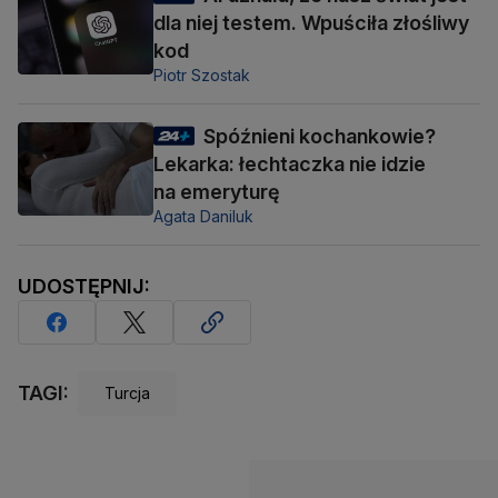
dla niej testem. Wpuściła złośliwy
kod
Piotr Szostak
Spóźnieni kochankowie?
Lekarka: łechtaczka nie idzie
na emeryturę
Agata Daniluk
UDOSTĘPNIJ:
TAGI:
Turcja