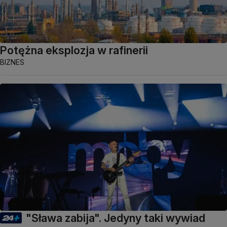
Potężna eksplozja w rafinerii
BIZNES
"Sława zabija". Jedyny taki wywiad