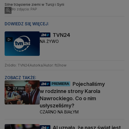
Silne trzęsienie ziemi w Turcji i Syrii
Źródło zdjęcia: PAP
DOWIEDZ SIĘ WIĘCEJ:
TVN24
NA ŻYWO
Źródło: TVN24
Autorka/Autor: ft//now
ZOBACZ TAKŻE:
Pojechaliśmy
PREMIERA
27 min
w rodzinne strony Karola
Nawrockiego. Co o nim
usłyszeliśmy?
CZARNO NA BIAŁYM
AI uznała, że nasz świat jest