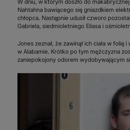
W dniu, w którym doszło do makabrycznej 
Nahtahna bawiącego się gniazdkiem elektr
chłopca. Następnie udusił czworo pozostał
Gabriela, siedmioletniego Eliasa i ośmiolet
Jones zeznał, że zawinął ich ciała w folię i
w Alabamie. Krótko po tym mężczyzna zost
zaniepokojony odorem wydobywającym si