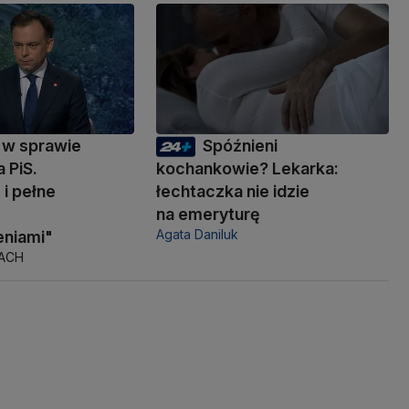
 w sprawie
Spóźnieni
 PiS.
kochankowie? Lekarka:
i pełne
łechtaczka nie idzie
na emeryturę
Agata Daniluk
niami"
TACH