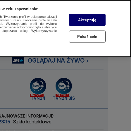
 w celu zapewnienia:
SUBSKRYBUJ
Przejdź do
Szukaj
Zaloguj się
Menu
 Tworzenie profili w celu personalizacji
Akceptuję
wanych treści. Tworzenie profili w celu
ci. Wykorzystanie profili do wyboru
Rozumienie odbiorców dzięki statystyce
ulepszanie usług. Wykorzystywanie
Czytaj
Słuchaj
Oglądaj
Pokaż cele
OGLĄDAJ NA ŻYWO
NA ŻYWO
NA ŻYWO
TVN24
TVN24 BiS
NAJNOWSZE INFORMACJE:
23:15
Szkło kontaktowe