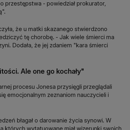
o przestępstwa - powiedział prokurator,
".
aczyła, że u matki skazanego stwierdzono
edziczyć tę chorobę. - Jak wiele śmierci ma
zyni. Dodała, że jej zdaniem "kara śmierci
itości. Ale one go kochały"
arnej procesu Jonesa przysięgli przeglądali
li się emocjonalnym zeznaniom nauczycieli i
edzeń błagał o darowanie życia synowi. W
 na których wytatuowane miał wizerunki swoich