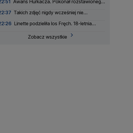
22:51
Awans Hurkacza. Pokonał rozstawionego
rywala
22:37
Takich zdjęć nigdy wcześniej nie
wykonano
22:26
Linette podzieliła los Fręch. 18-letnia
Amerykanka za mocna
Zobacz wszystkie