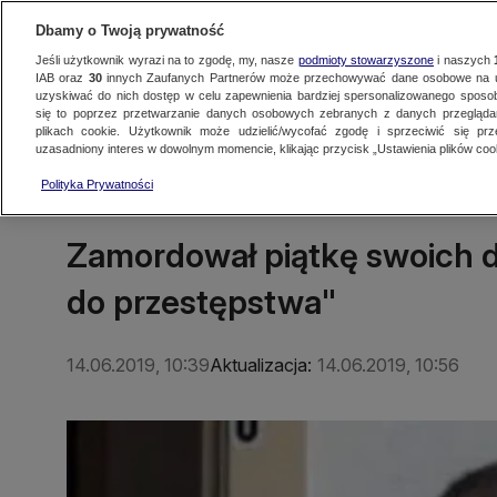
Dbamy o Twoją prywatność
Jeśli użytkownik wyrazi na to zgodę, my, nasze
podmioty stowarzyszone
i naszych
IAB oraz
30
innych Zaufanych Partnerów może przechowywać dane osobowe na ur
uzyskiwać do nich dostęp w celu zapewnienia bardziej spersonalizowanego sposo
się to poprzez przetwarzanie danych osobowych zebranych z danych przegląd
Oglądaj TVN24
Najnowsze
Fakty
Świat
Polska
Regionalne
plikach cookie. Użytkownik może udzielić/wycofać zgodę i sprzeciwić się pr
uzasadniony interes w dowolnym momencie, klikając przycisk „Ustawienia plików cook
Polityka Prywatności
ŚWIAT
Zamordował piątkę swoich d
do przestępstwa"
14.06.2019, 10:39
Aktualizacja:
14.06.2019, 10:56