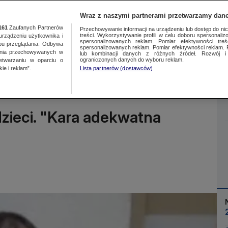
Wraz z naszymi partnerami przetwarzamy dane
161
Zaufanych Partnerów
Przechowywanie informacji na urządzeniu lub dostęp do nich.
treści. Wykorzystywanie profili w celu doboru spersonalizo
ządzeniu użytkownika i
spersonalizowanych reklam. Pomiar efektywności treś
bu przeglądania. Odbywa
spersonalizowanych reklam. Pomiar efektywności reklam. 
ania przechowywanych w
lub kombinacji danych z różnych źródeł. Rozwój i 
Więcej
ograniczonych danych do wyboru reklam.
zetwarzaniu w oparciu o
ie i reklam”.
Lista partnerów (dostawców)
zieci. "Kara adekwatna