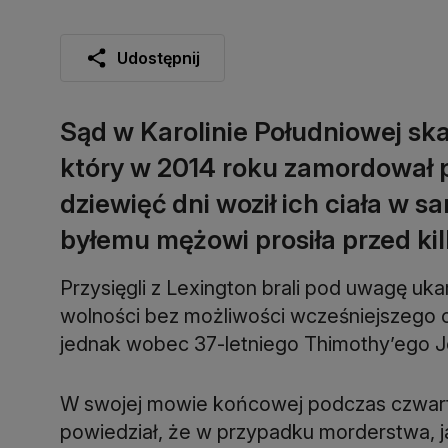
Udostępnij
Sąd w Karolinie Południowej sk
który w 2014 roku zamordował pi
dziewięć dni woził ich ciała w 
byłemu mężowi prosiła przed ki
Przysięgli z Lexington brali pod uwagę 
wolności bez możliwości wcześniejszego o
jednak wobec 37-letniego Thimothy’ego Jo
W swojej mowie końcowej podczas czwar
powiedział, że w przypadku morderstwa, ja