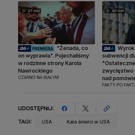
27 min
40 min
"Żenada, co
Wyrok
PREMIERA
on wyprawia". Pojechaliśmy
subwencji dla
w rodzinne strony Karola
"Ostateczne 
Nawrockiego
zwycięstwo
CZARNO NA BIAŁYM
nad pomówie
FAKTY PO FAK
UDOSTĘPNIJ:
TAGI:
USA
Kara śmierci w USA