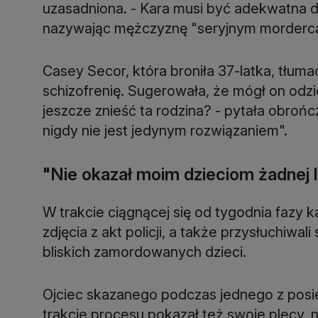
uzasadniona. - Kara musi być adekwatna d
nazywając mężczyznę "seryjnym mordercą
Casey Secor, która broniła 37-latka, tłum
schizofrenię. Sugerowała, że mógł on odzi
jeszcze znieść ta rodzina? - pytała obrońc
nigdy nie jest jedynym rozwiązaniem".
"Nie okazał moim dzieciom żadnej l
W trakcie ciągnącej się od tygodnia fazy k
zdjęcia z akt policji, a także przysłuchiwa
bliskich zamordowanych dzieci.
Ojciec skazanego podczas jednego z posi
trakcie procesu pokazał też swoje plecy,