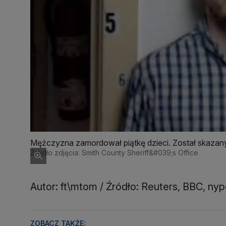
Mężczyzna zamordował piątkę dzieci. Został skazany
Źródło zdjęcia: Smith County Sheriff&#039;s Office
Autor: ft\mtom / Źródło: Reuters, BBC, ny
ZOBACZ TAKŻE: