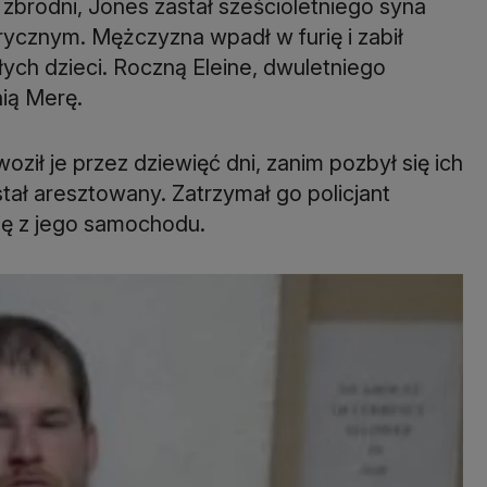
zbrodni, Jones zastał sześcioletniego syna
ycznym. Mężczyzna wpadł w furię i zabił
ych dzieci. Roczną Eleine, dwuletniego
nią Merę.
 woził je przez dziewięć dni, zanim pozbył się ich
ał aresztowany. Zatrzymał go policjant
ę z jego samochodu.