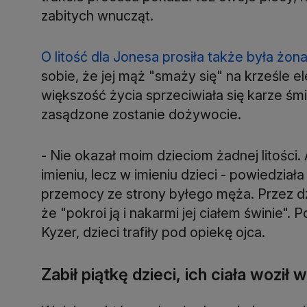
zabitych wnucząt.
O litość dla Jonesa prosiła także była żona
sobie, że jej mąż "smaży się" na krześle 
większość życia sprzeciwiała się karze śm
zasądzone zostanie dożywocie.
- Nie okazał moim dzieciom żadnej litości
imieniu, lecz w imieniu dzieci - powiedzia
przemocy ze strony byłego męża. Przez dz
że "pokroi ją i nakarmi jej ciałem świnie".
Kyzer, dzieci trafiły pod opiekę ojca.
Zabił piątkę dzieci, ich ciała wozi