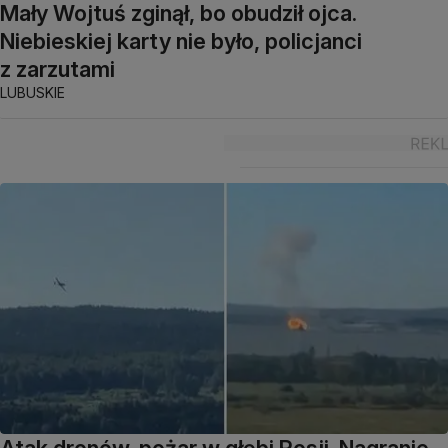
Mały Wojtuś zginął, bo obudził ojca.
Niebieskiej karty nie było, policjanci
z zarzutami
LUBUSKIE
Atak dronów, pożar w głębi Rosji. Nagranie