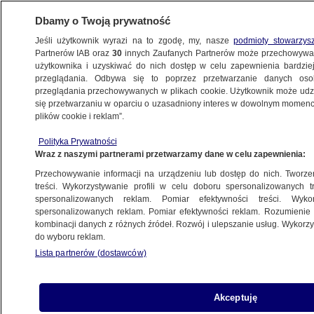
Dbamy o Twoją prywatność
Jeśli użytkownik wyrazi na to zgodę, my, nasze
podmioty stowarzys
Partnerów IAB oraz
30
innych Zaufanych Partnerów może przechowywa
użytkownika i uzyskiwać do nich dostęp w celu zapewnienia bardzi
przeglądania. Odbywa się to poprzez przetwarzanie danych os
przeglądania przechowywanych w plikach cookie. Użytkownik może udzie
TO WARTO WIEDZIEĆ
się przetwarzaniu w oparciu o uzasadniony interes w dowolnym momencie
plików cookie i reklam”.
Drony nad lotniskami, wybory w Nowym
Polityka Prywatności
Jorku, wyrok dla Doriana S.
Wraz z naszymi partnerami przetwarzamy dane w celu zapewnienia:
Przechowywanie informacji na urządzeniu lub dostęp do nich. Tworzeni
5.11.2025, 05:22
treści. Wykorzystywanie profili w celu doboru spersonalizowanych tr
spersonalizowanych reklam. Pomiar efektywności treści. Wyko
Posłuchaj artykułu
spersonalizowanych reklam. Pomiar efektywności reklam. Rozumienie o
Czyta lektor AI
kombinacji danych z różnych źródeł. Rozwój i ulepszanie usług. Wykor
do wyboru reklam.
Lista partnerów (dostawców)
Akceptuję