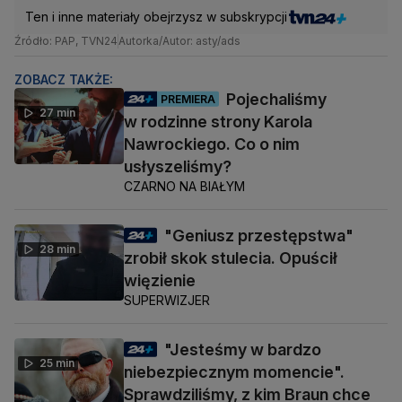
Ten i inne materiały obejrzysz w subskrypcji
Źródło: PAP, TVN24
Autorka/Autor: asty/ads
ZOBACZ TAKŻE:
Pojechaliśmy
PREMIERA
27 min
w rodzinne strony Karola
Nawrockiego. Co o nim
usłyszeliśmy?
CZARNO NA BIAŁYM
"Geniusz przestępstwa"
28 min
zrobił skok stulecia. Opuścił
więzienie
SUPERWIZJER
"Jesteśmy w bardzo
25 min
niebezpiecznym momencie".
Sprawdziliśmy, z kim Braun chce