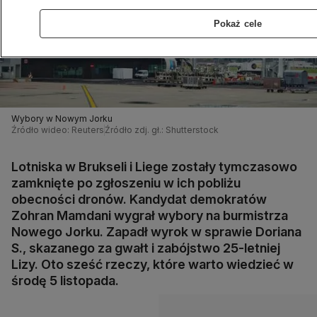
Pokaż cele
Wybory w Nowym Jorku
Źródło wideo: Reuters
Źródło zdj. gł.: Shutterstock
Lotniska w Brukseli i Liege zostały tymczasowo
zamknięte po zgłoszeniu w ich pobliżu
obecności dronów. Kandydat demokratów
Zohran Mamdani wygrał wybory na burmistrza
Nowego Jorku. Zapadł wyrok w sprawie Doriana
S., skazanego za gwałt i zabójstwo 25-letniej
Lizy. Oto sześć rzeczy, które warto wiedzieć w
środę 5 listopada.