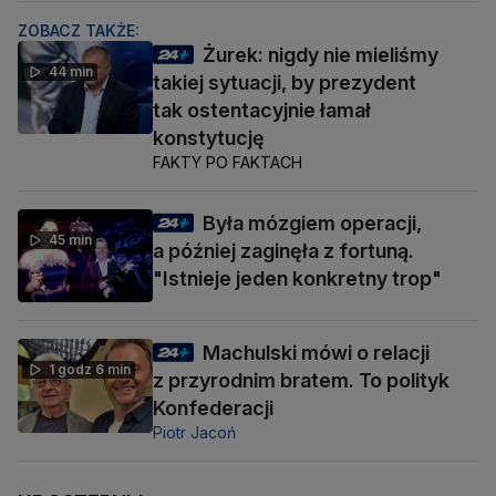
ZOBACZ TAKŻE:
Żurek: nigdy nie mieliśmy
44 min
takiej sytuacji, by prezydent
tak ostentacyjnie łamał
konstytucję
FAKTY PO FAKTACH
Była mózgiem operacji,
45 min
a później zaginęła z fortuną.
"Istnieje jeden konkretny trop"
Machulski mówi o relacji
1 godz 6 min
z przyrodnim bratem. To polityk
Konfederacji
Piotr Jacoń