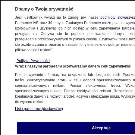
Dbamy o Twoją prywatność
Jeśli użytkownik wyrazi na to zgodę, my, nasze
podmioty stowarzys
Partnerów IAB oraz
30
innych Zaufanych Partnerów może przechowywa
użytkownika i uzyskiwać do nich dostęp w celu zapewnienia bardzi
przeglądania. Odbywa się to poprzez przetwarzanie danych os
przeglądania przechowywanych w plikach cookie. Użytkownik może udzie
ŚWIAT
się przetwarzaniu w oparciu o uzasadniony interes w dowolnym momencie
plików cookie i reklam”.
Pierwsze takie spotkanie. Trump: Brexit
Polityka Prywatności
będzie świetną sprawą dla Wielkiej Brytanii
Wraz z naszymi partnerami przetwarzamy dane w celu zapewnienia:
Przechowywanie informacji na urządzeniu lub dostęp do nich. Tworzeni
27.01.2017, 20:12
treści. Wykorzystywanie profili w celu doboru spersonalizowanych tr
spersonalizowanych reklam. Pomiar efektywności treści. Wyko
spersonalizowanych reklam. Pomiar efektywności reklam. Rozumienie o
Udostępnij
kombinacji danych z różnych źródeł. Rozwój i ulepszanie usług. Wykor
do wyboru reklam.
- Stany Zjednoczone odnowiły dziś swoją więź z
Lista partnerów (dostawców)
Wielką Brytanią - oświadczył Donald Trump po
spotkaniu ze swoim pierwszym zagranicznym
gościem, Theresą May. Brytyjska premier
Akceptuję
poinformowała, że prezydent USA przyjął