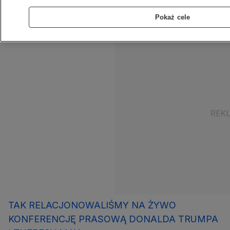
zaproszenie, by złożyć w tym roku wizytę w
Pokaż cele
Zjednoczonym Królestwie.
TAK RELACJONOWALIŚMY NA ŻYWO
KONFERENCJĘ PRASOWĄ DONALDA TRUMPA