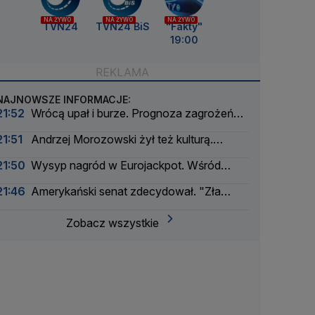
NA ŻYWO
NA ŻYWO
NA ŻYWO
TVN24
TVN24 BiS
"Fakty"
19:00
NAJNOWSZE INFORMACJE:
21:52
Wrócą upał i burze. Prognoza zagrożeń
IMGW
21:51
Andrzej Morozowski żył też kulturą.
"Czytał na okrągło"
21:50
Wysyp nagród w Eurojackpot. Wśród
wygranych Polak
21:46
Amerykański senat zdecydował. "Zła
wiadomość dla Rosji"
Zobacz wszystkie