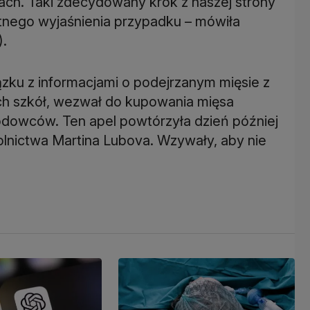
iach. Taki zdecydowany krok z naszej strony
nego wyjaśnienia przypadku – mówiła
).
iązku z informacjami o podejrzanym mięsie z
kich szkół, wezwał do kupowania mięsa
dowców. Ten apel powtórzyła dzień później
kolnictwa Martina Lubova. Wzywały, aby nie