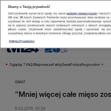
Dbamy o Twoją prywatność
Jeśli użytkownik wyrazi na to zgodę, my, nasze
podmioty stowarzyszone
i naszych
IAB oraz
30
innych Zaufanych Partnerów może przechowywać dane osobowe na ur
uzyskiwać do nich dostęp w celu zapewnienia bardziej spersonalizowanego sposo
się to poprzez przetwarzanie danych osobowych zebranych z danych przegląd
plikach cookie. Użytkownik może udzielić/wycofać zgodę i sprzeciwić się pr
uzasadniony interes w dowolnym momencie, klikając przycisk „Ustawienia plików cook
Polityka Prywatności
Oglądaj TVN24
Najnowsze
Fakty
Świat
Polska
Regionalne
ŚWIAT
"Mniej więcej całe mięso z
8.02.2019, 05:29