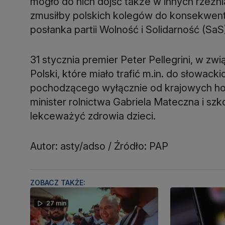
mogło do nich dojść także w innych rzeźn
zmusiłby polskich kolegów do konsekwent
posłanka partii Wolność i Solidarność (SaS
31 stycznia premier Peter Pellegrini, w zw
Polski, które miało trafić m.in. do słowac
pochodzącego wyłącznie od krajowych ho
minister rolnictwa Gabriela Mateczna i sz
lekceważyć zdrowia dzieci.
Autor: asty/adso / Źródło: PAP
ZOBACZ TAKŻE:
27 min