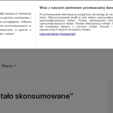
Wraz z naszymi partnerami przetwarzamy dane
161
Zaufanych Partnerów
Przechowywanie informacji na urządzeniu lub dostęp do nich.
treści. Wykorzystywanie profili w celu doboru spersonalizo
ządzeniu użytkownika i
spersonalizowanych reklam. Pomiar efektywności treś
bu przeglądania. Odbywa
spersonalizowanych reklam. Pomiar efektywności reklam. 
ania przechowywanych w
lub kombinacji danych z różnych źródeł. Rozwój i 
ograniczonych danych do wyboru reklam.
zetwarzaniu w oparciu o
ie i reklam”.
Lista partnerów (dostawców)
Więcej
ostało skonsumowane"