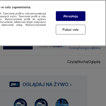
 w celu zapewnienia:
 Tworzenie profili w celu personalizacji
Akceptuję
wanych treści. Tworzenie profili w celu
ci. Wykorzystanie profili do wyboru
Rozumienie odbiorców dzięki statystyce
ulepszanie usług. Wykorzystywanie
Pokaż cele
SUBSKRYBUJ
Przejdź do
Szukaj
Zaloguj się
Menu
Czytaj
Słuchaj
Oglądaj
OGLĄDAJ NA ŻYWO