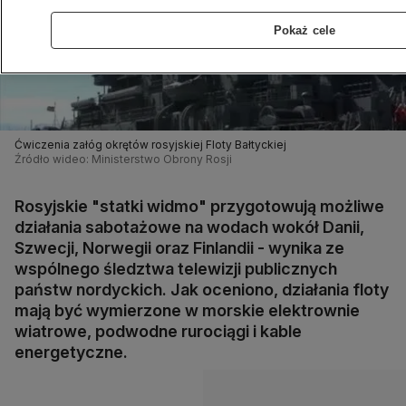
Pokaż cele
Ćwiczenia załóg okrętów rosyjskiej Floty Bałtyckiej
Źródło wideo: Ministerstwo Obrony Rosji
Rosyjskie "statki widmo" przygotowują możliwe
działania sabotażowe na wodach wokół Danii,
Szwecji, Norwegii oraz Finlandii - wynika ze
wspólnego śledztwa telewizji publicznych
państw nordyckich. Jak oceniono, działania floty
mają być wymierzone w morskie elektrownie
wiatrowe, podwodne rurociągi i kable
energetyczne.