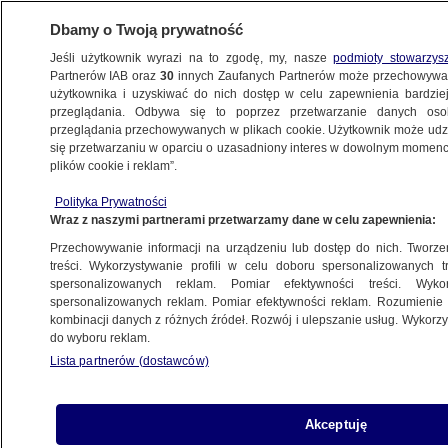
Dbamy o Twoją prywatność
Jeśli użytkownik wyrazi na to zgodę, my, nasze
podmioty stowarzys
Partnerów IAB oraz
30
innych Zaufanych Partnerów może przechowywa
użytkownika i uzyskiwać do nich dostęp w celu zapewnienia bardzi
przeglądania. Odbywa się to poprzez przetwarzanie danych os
przeglądania przechowywanych w plikach cookie. Użytkownik może udzie
ŚWIAT
się przetwarzaniu w oparciu o uzasadniony interes w dowolnym momencie
plików cookie i reklam”.
Mają przechwycone komunikaty rosyjskich
Polityka Prywatności
"statków widmo". Ostrzegają
Wraz z naszymi partnerami przetwarzamy dane w celu zapewnienia:
Przechowywanie informacji na urządzeniu lub dostęp do nich. Tworzeni
19.04.2023, 17:20
treści. Wykorzystywanie profili w celu doboru spersonalizowanych tr
spersonalizowanych reklam. Pomiar efektywności treści. Wyko
spersonalizowanych reklam. Pomiar efektywności reklam. Rozumienie o
Udostępnij
kombinacji danych z różnych źródeł. Rozwój i ulepszanie usług. Wykor
do wyboru reklam.
Lista partnerów (dostawców)
Akceptuję