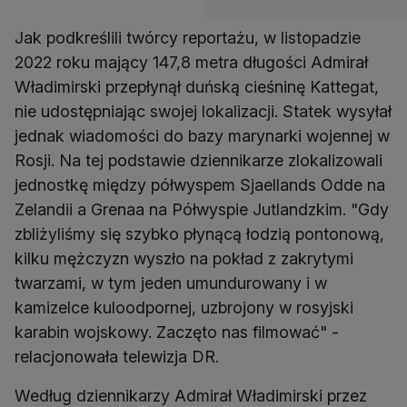
Jak podkreślili twórcy reportażu, w listopadzie
2022 roku mający 147,8 metra długości Admirał
Władimirski przepłynął duńską cieśninę Kattegat,
nie udostępniając swojej lokalizacji. Statek wysyłał
jednak wiadomości do bazy marynarki wojennej w
Rosji. Na tej podstawie dziennikarze zlokalizowali
jednostkę między półwyspem Sjaellands Odde na
Zelandii a Grenaa na Półwyspie Jutlandzkim. "Gdy
zbliżyliśmy się szybko płynącą łodzią pontonową,
kilku mężczyzn wyszło na pokład z zakrytymi
twarzami, w tym jeden umundurowany i w
kamizelce kuloodpornej, uzbrojony w rosyjski
karabin wojskowy. Zaczęto nas filmować" -
relacjonowała telewizja DR.
Według dziennikarzy Admirał Władimirski przez