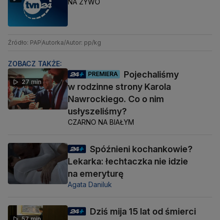
NA ŻYWO
Źródło: PAP
Autorka/Autor: pp/kg
ZOBACZ TAKŻE:
Pojechaliśmy
PREMIERA
27 min
w rodzinne strony Karola
Nawrockiego. Co o nim
usłyszeliśmy?
CZARNO NA BIAŁYM
Spóźnieni kochankowie?
Lekarka: łechtaczka nie idzie
na emeryturę
Agata Daniluk
Dziś mija 15 lat od śmierci
57 min