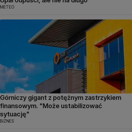
Upał odpuści, ale nie na długo
METEO
Górniczy gigant z potężnym zastrzykiem
finansowym. "Może ustabilizować
sytuację"
BIZNES