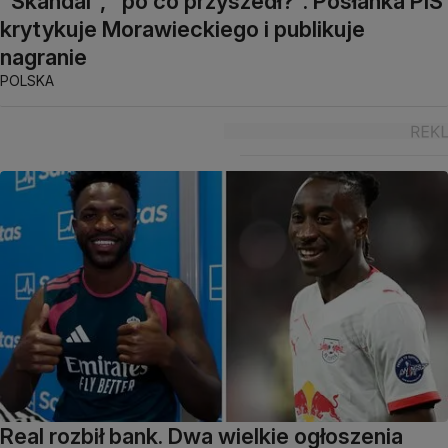
"Skandal", "po co przyszedł?". Posłanka PiS
krytykuje Morawieckiego i publikuje
nagranie
POLSKA
Real rozbił bank. Dwa wielkie ogłoszenia