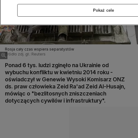
Pokaż cele
Rosja cały czas wspiera separatystów
Źródło zdj. gł.: Reuters
Ponad 6 tys. ludzi zginęło na Ukrainie od
wybuchu konfliktu w kwietniu 2014 roku -
oświadczył w Genewie Wysoki Komisarz ONZ
ds. praw człowieka Zeid Ra'ad Zeid Al-Husajn,
mówiąc o "bezlitosnych zniszczeniach
dotyczących cywilów i infrastruktury".