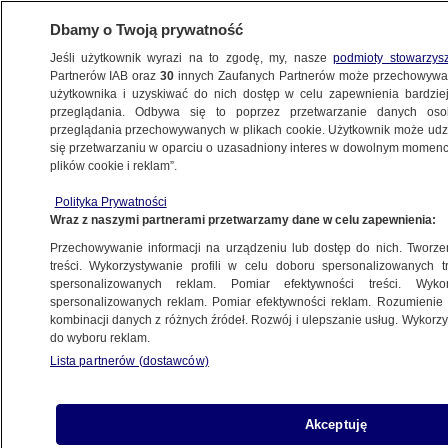
Dbamy o Twoją prywatność
Jeśli użytkownik wyrazi na to zgodę, my, nasze
podmioty stowarzys
Partnerów IAB oraz
30
innych Zaufanych Partnerów może przechowywa
użytkownika i uzyskiwać do nich dostęp w celu zapewnienia bardzi
przeglądania. Odbywa się to poprzez przetwarzanie danych os
przeglądania przechowywanych w plikach cookie. Użytkownik może udzie
ŚWIAT
się przetwarzaniu w oparciu o uzasadniony interes w dowolnym momencie
plików cookie i reklam”.
Raport ONZ: sprzęt i ludzie z Rosji pozwolili
Polityka Prywatności
separatystom na ofensywę
Wraz z naszymi partnerami przetwarzamy dane w celu zapewnienia:
Przechowywanie informacji na urządzeniu lub dostęp do nich. Tworzeni
2.03.2015, 10:36
Aktualizacja:
2.03.2015, 10:56
treści. Wykorzystywanie profili w celu doboru spersonalizowanych tr
spersonalizowanych reklam. Pomiar efektywności treści. Wyko
spersonalizowanych reklam. Pomiar efektywności reklam. Rozumienie o
Udostępnij
kombinacji danych z różnych źródeł. Rozwój i ulepszanie usług. Wykor
do wyboru reklam.
Lista partnerów (dostawców)
Akceptuję