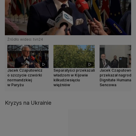
Źródło wideo: tvn24
Jacek Czaputowicz
Separatyści przekazali
Jacek Czaputowicz
o szczycie czwórki
władzom w Kijowie
przekazał nagrodę 
normandzkiej
kilkudziesięciu
Dignitate Humana dl
w Paryżu
więźniów
Sencowa
Kryzys na Ukrainie