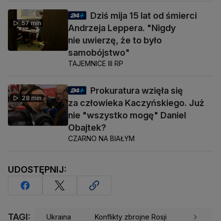
Dziś mija 15 lat od śmierci
57 min
Andrzeja Leppera. "Nigdy
nie uwierzę, że to było
samobójstwo"
TAJEMNICE III RP
Prokuratura wzięła się
28 min
za człowieka Kaczyńskiego. Już
nie "wszystko mogę" Daniel
Obajtek?
CZARNO NA BIAŁYM
UDOSTĘPNIJ:
TAGI:
Ukraina
Konflikty zbrojne Rosji